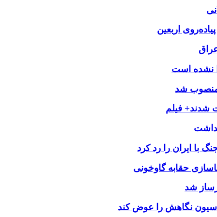
نی
یاده‌روی اربعین
عراق
را نشده است
 منصوب شد
ت شدند+ فیلم
 با ایران را رد کرد
اسازی حقابه گاوخونی
رساز شد
اسیون نگاهش را عوض کند