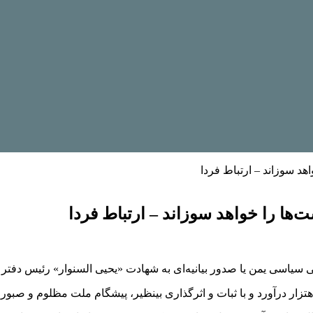
هد سوزاند – ارتباط فردا
ها را خواهد سوزاند – ارتباط فردا
الی سیاسی یمن یا صدور بیانیه‌ای به شهادت «یحیی السنوار» رئیس د
 اهتزار درآورد و با ثبات و اثرگذاری بینظیر، پیشگام ملت مظلوم و ص