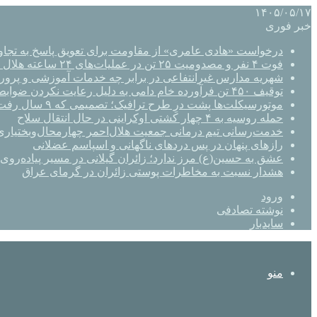
۱۴۰۵/۰۵/۱۷
خبر فوری
درخواست «هادی عامری» از مقاومت برای تعویق پاسخ به تجاو
فوت ۴ نفر و مصدومیت ۲۵ تن در عملیات‌های ۲۴ ساعته هلال احمر اصفهان
شهریه مدارس غیرانتفاعی در برابر چه خدمات آموزشی و پرو
توقیف ۴۵۰ تن فرآورده خام دامی به دلیل رعایت نکردن ضوابط بهداشتی
موتورسیکلت‌ها پشت درِ طرح ترافیک؛ تصمیمی که ۹ سال رفت‌وبرگشت دارد
حمله روسیه به ۴ چهار کشتی اوکراینی در حال انتقال سلاح
خدمت‌رسانی تیم درمانی جمعیت هلال‌احمر چهارمحال‌وبختیاری 
رازهای پنهان در پس دردهای ناگهانی و اسپاسم عضلانی
عشق به حسین(ع) مرز ندارد؛ زائران گیلانی در مسیر پیاده‌روی 
هشدار نسبت به مخاطرات پوستی زائران در گرمای عراق
ورود
نوشته تصادفی
سایدبار
منو