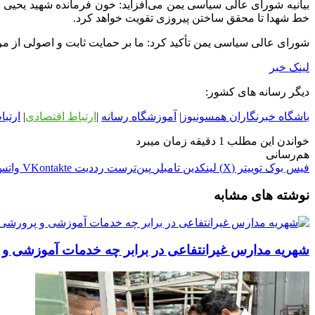
بیانیه شورای عالی سیاسی یمن می‌افزاید: خون فرمانده شهید یحیی ا
خط شهدا تا محقق ساختن پیروزی تقویت خواهد کرد.
شورای عالی سیاسی یمن تأکید کرد: ما بر حمایت ثابت و اصولی از مردم 
لینک خبر
دیگر رسانه های کشور:
باشگاه خبرنگاران همسونیوز
|
آموزشگاه رسانه
|
ارتباط اقتصادی
|
ارتبا
خواندن این مطلب 1 دقیقه زمان میبرد
هم‌رسانی
فیس بوک
توییتر (X)
لینکدین
‫تامبلر
‫پین‌ترست
‫رددیت
‫VKontakte
واتس
نوشته های مشابه
شهریه مدارس غیرانتفاعی در برابر چه خدمات آموزشی و