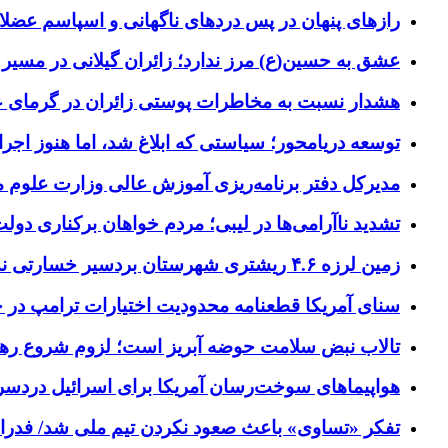
رازهای پنهان در پس دردهای ناگهانی و اسپاسم عضلا
عشق به حسین(ع) مرز ندارد؛ زائران گیلانی در مسیر پ
هشدار نسبت به مخاطرات پوستی زائران در گرمای 
توسعه دریامحور؛ سیاستی که ابلاغ شد، اما هنوز اج
مدیرکل دفتر برنامه‌ریزی آموزش عالی وزارت علوم
تشدید ناآرامی‌ها در لیبی؛ مردم خواهان برکناری دول
زمین لرزه ۴.۶ ریشتری شهرستان بردسیر خسارتی نداشت
سنای آمریکا قطعنامه محدودیت اختیارات ترامپ در جنگ
تالاب نبض سلامت حوضه آبریز است؛ لزوم شروع ره
هواپیماهای سوخت‌رسان آمریکا برای اسرائیل دردس
تفکر «تساوی» باعث صعود نکردن تیم ملی شد/ فدر