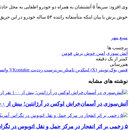
وی افزود: سریعاً ۵
آتشنشان
به همراه دو خودرو
اطفایی
به محل حادثه
خوش برش با بیان اینکه متأسفانه راننده ۵۴ ساله خودرو در این حریق جان باخت، ادامه داد: علت حادثه توسط کارشناسان مربوطه در دست بررسی قرار دارد.
منبع مهر
برچسب ها
آتش سوزی
امین خوش برش
فومن
کمتر از یک دقیقه
هم‌رسانی
فیس بوک
توییتر (X)
لینکدین
‫تامبلر
‫پین‌ترست
‫رددیت
‫VKontakte
واتس
نوشته های مشابه
آتش‌سوزی در آسمان‌خراش لوکس در آرژانتین؛ بیش از ۱۰۰ نفر از محل تخلیه شدند
۵ زخمی بر اثر انفجار در مرکز حمل و نقل اتوبوس در تگزاس آمریکا