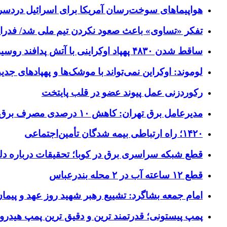
هواپیماهای سوخت‌رسان آمریکا برای اسرائیل دردس
تفکر «تساوی» باعث صعود نکردن تیم ملی شد/ فدر
ساقط شدن ۴۸۳۰ پهپاد اوکراینی با آتش پدافند روسیه
لوموند: اوکراین نمی‌تواند با موشک‌ها و پهپادهای جدی
رکوردزنی عمل پیوند عضو در قلب پایتخت
مدیرعامل برق تهران: کاهش ۱۰ درصدی مصرف برق، ضامن پایداری شبکه است
۱۴۲۰؛ راه ارتباطی بیمه شدگان تأمین‌اجتماعی
قطع شبکه سراسری برق در کوبا؛ تحقیقات درباره دل
قطع ۱۲ ساعته آب در ۲ محله بندرعباس
امام جمعه بشاگرد: تشییع رهبر شهید روز عهد و پیمان
پمپ پیستونی؛ قدرتمند ترین و دقیق‌ ترین پمپ هیدرو