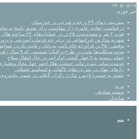
۱۴۰۵/۰۵/۱۷
خبر فوری
پیش‌بینی دمای ۴۹ درجه و شرجی در خوزستان
درخواست «هادی عامری» از مقاومت برای تعویق پاسخ به تجاو
فوت ۴ نفر و مصدومیت ۲۵ تن در عملیات‌های ۲۴ ساعته هلال احمر اصفهان
شهریه مدارس غیرانتفاعی در برابر چه خدمات آموزشی و پرو
توقیف ۴۵۰ تن فرآورده خام دامی به دلیل رعایت نکردن ضوابط بهداشتی
موتورسیکلت‌ها پشت درِ طرح ترافیک؛ تصمیمی که ۹ سال رفت‌وبرگشت دارد
حمله روسیه به ۴ چهار کشتی اوکراینی در حال انتقال سلاح
خدمت‌رسانی تیم درمانی جمعیت هلال‌احمر چهارمحال‌وبختیاری 
رازهای پنهان در پس دردهای ناگهانی و اسپاسم عضلانی
عشق به حسین(ع) مرز ندارد؛ زائران گیلانی در مسیر پیاده‌روی 
ورود
نوشته تصادفی
سایدبار
منو