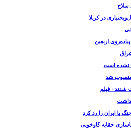
بختیاری در کربلا
نی
یاده‌روی اربعین
عراق
را نشده است
 منصوب شد
ت شدند+ فیلم
 با ایران را رد کرد
اسازی حقابه گاوخونی