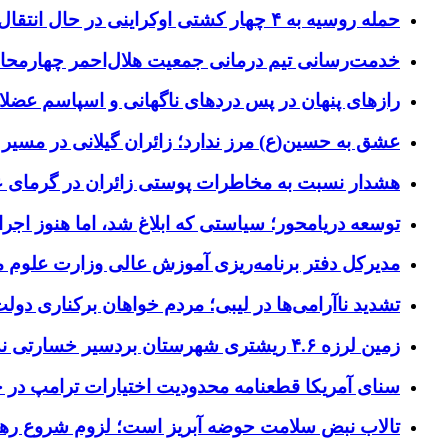
حمله روسیه به ۴ چهار کشتی اوکراینی در حال انتقال سلاح
خدمت‌رسانی تیم درمانی جمعیت هلال‌احمر چهارمحال‌و
رازهای پنهان در پس دردهای ناگهانی و اسپاسم عضلا
عشق به حسین(ع) مرز ندارد؛ زائران گیلانی در مسیر پ
هشدار نسبت به مخاطرات پوستی زائران در گرمای 
توسعه دریامحور؛ سیاستی که ابلاغ شد، اما هنوز اج
مدیرکل دفتر برنامه‌ریزی آموزش عالی وزارت علوم
تشدید ناآرامی‌ها در لیبی؛ مردم خواهان برکناری دول
زمین لرزه ۴.۶ ریشتری شهرستان بردسیر خسارتی نداشت
سنای آمریکا قطعنامه محدودیت اختیارات ترامپ در جنگ
تالاب نبض سلامت حوضه آبریز است؛ لزوم شروع ره