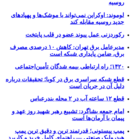
روسیه
لوموند: اوکراین نمی‌تواند با موشک‌ها و پهپادهای
جدید روسیه مقابله کند
رکوردزنی عمل پیوند عضو در قلب پایتخت
مدیرعامل برق تهران: کاهش ۱۰ درصدی مصرف
برق، ضامن پایداری شبکه است
۱۴۲۰؛ راه ارتباطی بیمه شدگان تأمین‌اجتماعی
قطع شبکه سراسری برق در کوبا؛ تحقیقات درباره
دلیل آن در جریان است
قطع ۱۲ ساعته آب در ۲ محله بندرعباس
امام جمعه بشاگرد: تشییع رهبر شهید روز عهد و
پیمان با آرمان‌ها است
پمپ پیستونی؛ قدرتمند ترین و دقیق‌ ترین پمپ
هیدرولیک صنعتی — راهنمای کامل خرید و کاربرد