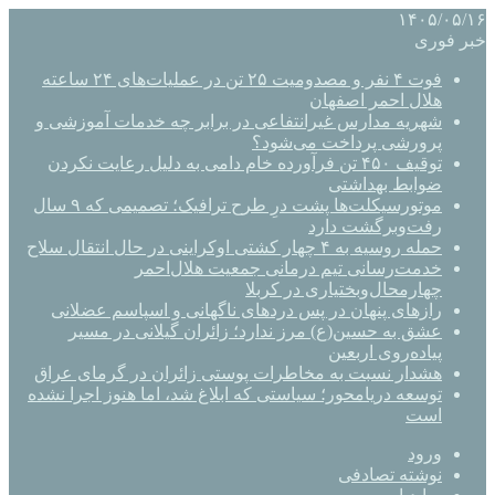
۱۴۰۵/۰۵/۱۶
خبر فوری
فوت ۴ نفر و مصدومیت ۲۵ تن در عملیات‌های ۲۴ ساعته
هلال احمر اصفهان
شهریه مدارس غیرانتفاعی در برابر چه خدمات آموزشی و
پرورشی پرداخت می‌شود؟
توقیف ۴۵۰ تن فرآورده خام دامی به دلیل رعایت نکردن
ضوابط بهداشتی
موتورسیکلت‌ها پشت درِ طرح ترافیک؛ تصمیمی که ۹ سال
رفت‌وبرگشت دارد
حمله روسیه به ۴ چهار کشتی اوکراینی در حال انتقال سلاح
خدمت‌رسانی تیم درمانی جمعیت هلال‌احمر
چهارمحال‌وبختیاری در کربلا
رازهای پنهان در پس دردهای ناگهانی و اسپاسم عضلانی
عشق به حسین(ع) مرز ندارد؛ زائران گیلانی در مسیر
پیاده‌روی اربعین
هشدار نسبت به مخاطرات پوستی زائران در گرمای عراق
توسعه دریامحور؛ سیاستی که ابلاغ شد، اما هنوز اجرا نشده
است
ورود
نوشته تصادفی