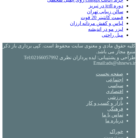
دوره icdl در تبریز
سالن زیبایی تهران
قیمت کانتینر 20 فوت
لباس و کفش مردانه ارزان
لیزر مو در اندیشه
مبل راحتی
کلیه حقوق مادی و معنوی سایت محفوظ است. کپی برداری باز ذکر
منبع مجاز می باشد.
طراحی و پشتیبانی: ایده پردازان نظری Tel:02166057992
Email:ads@shnews.ir
صفحه نخست
اجتماعی
سیاسی
اقتصادی
ورزشی
بازار و کسب و کار
فرهنگی
تماس با ما
درباره ما
خوراک
‫پین‌ترست