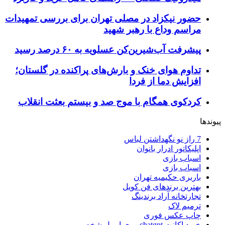
حضور نیکزاد در مصلی تهران برای بررسی تمهیدات
مراسم وداع با رهبر شهید
پیشرفت آب‌شیرین‌کن عسلویه به ۶۰ درصد رسید
تداوم هوای خنک و بارش‌های پراکنده در گلستان؛
افزایش دما از فردا
کردکوی همگام با موج صد و بیستم بعثت انقلاب
پیوندها
7 راز نو نگهداشتن لباس
اپلیکاتور ادرار بانوان
اسباب بازی
اسباب بازی
باربری حکیمیه تهران
بهترین برندهای فن کویل
تجارتخانه آراد برندینگ
ترمیم لاک
چاپ عکس فوری
خرید اکانت chatgpt روی ایمیل شخصی