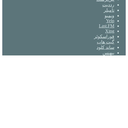
‫رددیت
‫تامبلر
ویمیو
Yelp
Last.FM
Xing
فوراسکوئر
گیت ‌هاب
ساند کلود
بیهنس