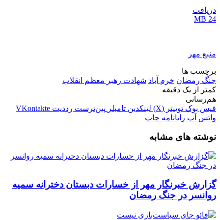
دریافت
24 MB
منبع مهر
برچسب ها
جنگ رمضان
خرم آباد
شهادت رهبر معظم انقلاب
کمتر از یک دقیقه
هم‌رسانی
فیس بوک
توییتر (X)
لینکدین
‫تامبلر
‫پین‌ترست
‫رددیت
‫VKontakte
واتس آپ
رایانامه
چاپ
نوشته های مشابه
گزارش خبرنگار مهر از خسارات دبستان دخترانه سمیه
روانسر در جنگ رمضان