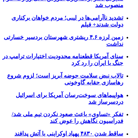
منصوب شد
تشدید ناآرامی‌ها در لیبی؛ مردم خواهان برکناری
دولت شدند+ فیلم
زمین لرزه ۴.۶ ریشتری شهرستان بردسیر خسارتی
نداشت
سنای آمریکا قطعنامه محدودیت اختیارات ترامپ در
جنگ با ایران را رد کرد
تالاب نبض سلامت حوضه آبریز است؛ لزوم شروع
رهاسازی حقابه گاوخونی
هواپیماهای سوخت‌رسان آمریکا برای اسرائیل
دردسرساز شد
تفکر «تساوی» باعث صعود نکردن تیم ملی شد/
فدراسیون نگاهش را عوض کند
ساقط شدن ۴۸۳۰ پهپاد اوکراینی با آتش پدافند