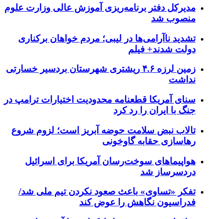
مدیرکل دفتر برنامه‌ریزی آموزش عالی وزارت علوم
منصوب شد
تشدید ناآرامی‌ها در لیبی؛ مردم خواهان برکناری
دولت شدند+ فیلم
زمین لرزه ۴.۶ ریشتری شهرستان بردسیر خسارتی
نداشت
سنای آمریکا قطعنامه محدودیت اختیارات ترامپ در
جنگ با ایران را رد کرد
تالاب نبض سلامت حوضه آبریز است؛ لزوم شروع
رهاسازی حقابه گاوخونی
هواپیماهای سوخت‌رسان آمریکا برای اسرائیل
دردسرساز شد
تفکر «تساوی» باعث صعود نکردن تیم ملی شد/
فدراسیون نگاهش را عوض کند