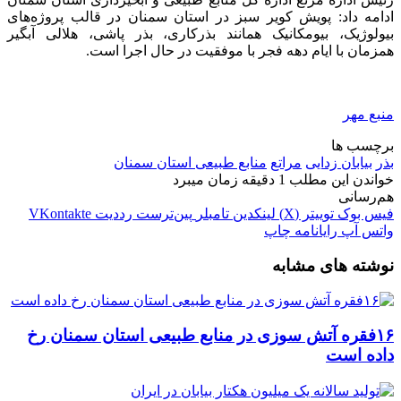
ادامه داد: پویش کویر سبز در استان سمنان در قالب پروژه‌های
بیولوژیک، بیومکانیک همانند بذرکاری، بذر
پاشی
، هلالی آبگیر
همزمان با ایام دهه فجر با موفقیت در حال اجرا است.
منبع مهر
برچسب ها
بذر
بیابان زدایی
مراتع
منابع طبیعی استان سمنان
خواندن این مطلب 1 دقیقه زمان میبرد
هم‌رسانی
فیس بوک
توییتر (X)
لینکدین
‫تامبلر
‫پین‌ترست
‫رددیت
‫VKontakte
واتس آپ
رایانامه
چاپ
نوشته های مشابه
۱۶فقره آتش سوزی در منابع طبیعی استان سمنان رخ
داده است