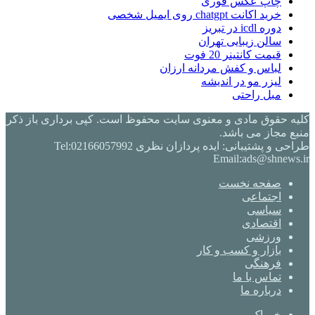
چاپ عکس فوری
خرید اکانت chatgpt روی ایمیل شخصی
دوره icdl در تبریز
سالن زیبایی تهران
قیمت کانتینر 20 فوت
لباس و کفش مردانه ارزان
لیزر مو در اندیشه
مبل راحتی
کلیه حقوق مادی و معنوی سایت محفوظ است. کپی برداری باز ذکر
منبع مجاز می باشد.
طراحی و پشتیبانی: ایده پردازان نظری Tel:02166057992
Email:ads@shnews.ir
صفحه نخست
اجتماعی
سیاسی
اقتصادی
ورزشی
بازار و کسب و کار
فرهنگی
تماس با ما
درباره ما
خوراک