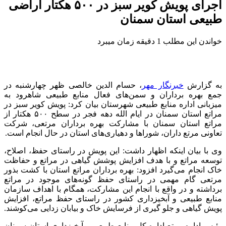
اجرای پویش کویر سبز در ۵۰۰ هکتار اراضی
طبیعی استان سمنان
خواندن این مطلب 1 دقیقه زمان میبرد
به گزارش
خبرنگار مهر
، حسام
الدین
خالصی ظهر چهارشنبه در
جمع بهره برداران و سمن‌های فعال منابع طبیعی شاهرود به
میزبانی اداره منابع طبیعی شهرستان بیان کرد: پویش کویر سبز در
مراتع استان سمنان در ایام الله دهه فجر در سطح ۵۰۰ هکتار از
مراتع استان سمنان با مشارکت بهره برداران مرتعی، شرکت
تعاونی مرتع داران، شوراها و دهیاری‌های استان در حال انجام است.
وی با بیان اینکه اظهار داشت: این پویش در راستای حفظ، اصلاح،
توسعه مراتع و با هدف افزایش پوشش گیاهی در مراتع و حفاظت
خاک انجام می‌گیرد افزود: بهره برداران مراتع استان با کشت
بذور
مرتعی گام مهمی در راستای حفظ گونه‌های موجود در مراتع
برداشته و در واقع با انجام این مشارکت، همگام با اهداف سازمان
منابع طبیعی و آبخیزداری کشور در راستای حفظ مراتع، افزایش
پویش گیاهی و جلو
گیری
از فرسایش خاک و بیابان زدایی می‌کوشند.
رئیس اداره مرتع اداره کل منابع طبیعی و آبخیزداری استان سمنان