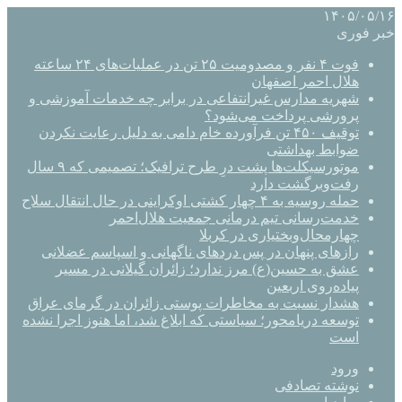
۱۴۰۵/۰۵/۱۶
خبر فوری
فوت ۴ نفر و مصدومیت ۲۵ تن در عملیات‌های ۲۴ ساعته
هلال احمر اصفهان
شهریه مدارس غیرانتفاعی در برابر چه خدمات آموزشی و
پرورشی پرداخت می‌شود؟
توقیف ۴۵۰ تن فرآورده خام دامی به دلیل رعایت نکردن
ضوابط بهداشتی
موتورسیکلت‌ها پشت درِ طرح ترافیک؛ تصمیمی که ۹ سال
رفت‌وبرگشت دارد
حمله روسیه به ۴ چهار کشتی اوکراینی در حال انتقال سلاح
خدمت‌رسانی تیم درمانی جمعیت هلال‌احمر
چهارمحال‌وبختیاری در کربلا
رازهای پنهان در پس دردهای ناگهانی و اسپاسم عضلانی
عشق به حسین(ع) مرز ندارد؛ زائران گیلانی در مسیر
پیاده‌روی اربعین
هشدار نسبت به مخاطرات پوستی زائران در گرمای عراق
توسعه دریامحور؛ سیاستی که ابلاغ شد، اما هنوز اجرا نشده
است
ورود
نوشته تصادفی