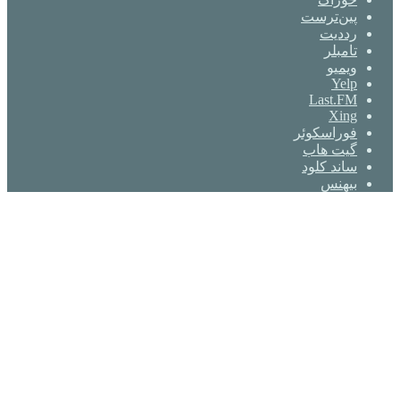
‫پین‌ترست
‫رددیت
‫تامبلر
ویمیو
Yelp
Last.FM
Xing
فوراسکوئر
گیت ‌هاب
ساند کلود
بیهنس