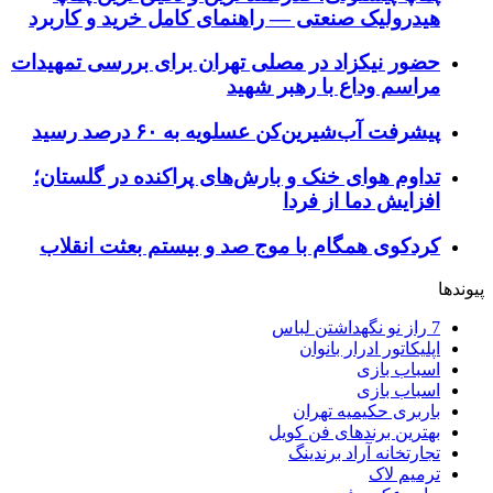
هیدرولیک صنعتی — راهنمای کامل خرید و کاربرد
حضور نیکزاد در مصلی تهران برای بررسی تمهیدات
مراسم وداع با رهبر شهید
پیشرفت آب‌شیرین‌کن عسلویه به ۶۰ درصد رسید
تداوم هوای خنک و بارش‌های پراکنده در گلستان؛
افزایش دما از فردا
کردکوی همگام با موج صد و بیستم بعثت انقلاب
پیوندها
7 راز نو نگهداشتن لباس
اپلیکاتور ادرار بانوان
اسباب بازی
اسباب بازی
باربری حکیمیه تهران
بهترین برندهای فن کویل
تجارتخانه آراد برندینگ
ترمیم لاک