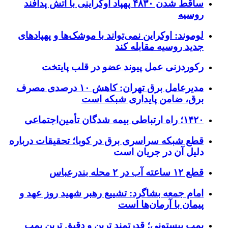
ساقط شدن ۴۸۳۰ پهپاد اوکراینی با آتش پدافند
روسیه
لوموند: اوکراین نمی‌تواند با موشک‌ها و پهپادهای
جدید روسیه مقابله کند
رکوردزنی عمل پیوند عضو در قلب پایتخت
مدیرعامل برق تهران: کاهش ۱۰ درصدی مصرف
برق، ضامن پایداری شبکه است
۱۴۲۰؛ راه ارتباطی بیمه شدگان تأمین‌اجتماعی
قطع شبکه سراسری برق در کوبا؛ تحقیقات درباره
دلیل آن در جریان است
قطع ۱۲ ساعته آب در ۲ محله بندرعباس
امام جمعه بشاگرد: تشییع رهبر شهید روز عهد و
پیمان با آرمان‌ها است
پمپ پیستونی؛ قدرتمند ترین و دقیق‌ ترین پمپ