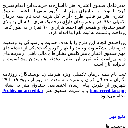
مدیرعامل صندوق اعتباری هنر با اشاره به جزئیات این اقدام تصریح
کرد: با توجه به نیازهای ویژه این گروه سنی از اعضا، صندوق
اعتباری هنر در قالب طرح «آرا»، کل هزینه ثبت نام بیمه درمان
تکمیلی ۹۸۰ نفر از هنرمندان دارای درجه یک هنری ۶۰ سال به بالای
عضو صندوق و همسر آنها (جمعاً هزار و ۹۰۰ نفر) را به طور کامل
پرداخت و نسبت به ثبت نام آنها اقدام کرد.
پوراحمدی انجام این طرح را با هدف حمایت و رسیدگی به وضعیت
هنرمندان پیشکسوت و نامدار اظهار کرد و گفت: یکی از دغدغه های
مهم صندوق اعتباری هنر کاهش فشار های مالی ناشی از هزینه های
درمانی است که ثمره آن، تقلیل دغدغه هنرمندان پیشکسوت و
خانواده آنان است.
ثبت نام بیمه درمان تکمیلی ویژه هنرمندان، نویسندگان، روزنامه
نگاران و فعالان قرآن و عترت، به مدت ۱۰ روز از تاریخ ۱۹ تا ۲۹
شهریور از طریق پیام رسان اختصاصی صندوق هنر به نشانی
honarcredit.ir/app
و یا سایت صندوق هنر
Profile.honarcredit.ir
انجام می‌شود.
منبع مهر
برچسب ها