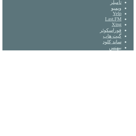
‫تامبلر
ویمیو
Yelp
Last.FM
Xing
فوراسکوئر
گیت ‌هاب
ساند کلود
بیهنس