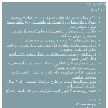
۱۴۰۵/۰۵/۱۹
خبر فوری
۳۰ داستان به مرحله نهایی جایزه ادبی «ارغوان» رسیدند
جدول زمانی قطع برق استان کرمانشاه در روز یکشنبه ۱۸
مرداد منتشر شد
جایگزین کردن شکر با عسل؛ تجربه‌ای که بعد از یک ماه
نظرت را عوض می‌کند
پیش‌بینی دمای ۴۹ درجه و شرجی در خوزستان
درخواست «هادی عامری» از مقاومت برای تعویق پاسخ به
تجاوز آمریکایی-سعودی
فوت ۴ نفر و مصدومیت ۲۵ تن در عملیات‌های ۲۴ ساعته
هلال احمر اصفهان
شهریه مدارس غیرانتفاعی در برابر چه خدمات آموزشی و
پرورشی پرداخت می‌شود؟
توقیف ۴۵۰ تن فرآورده خام دامی به دلیل رعایت نکردن
ضوابط بهداشتی
موتورسیکلت‌ها پشت درِ طرح ترافیک؛ تصمیمی که ۹ سال
رفت‌وبرگشت دارد
حمله روسیه به ۴ چهار کشتی اوکراینی در حال انتقال سلاح
ورود
نوشته تصادفی