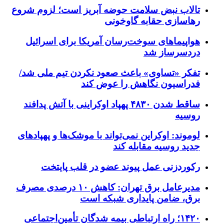
تالاب نبض سلامت حوضه آبریز است؛ لزوم شروع
رهاسازی حقابه گاوخونی
هواپیماهای سوخت‌رسان آمریکا برای اسرائیل
دردسرساز شد
تفکر «تساوی» باعث صعود نکردن تیم ملی شد/
فدراسیون نگاهش را عوض کند
ساقط شدن ۴۸۳۰ پهپاد اوکراینی با آتش پدافند
روسیه
لوموند: اوکراین نمی‌تواند با موشک‌ها و پهپادهای
جدید روسیه مقابله کند
رکوردزنی عمل پیوند عضو در قلب پایتخت
مدیرعامل برق تهران: کاهش ۱۰ درصدی مصرف
برق، ضامن پایداری شبکه است
۱۴۲۰؛ راه ارتباطی بیمه شدگان تأمین‌اجتماعی