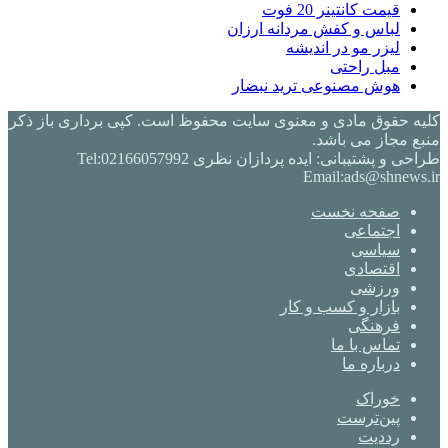
قیمت کانتینر 20 فوت
لباس و کفش مردانه ارزان
لیزر مو در اندیشه
مبل راحتی
هوش مصنوعی ترید نبضار
کلیه حقوق مادی و معنوی سایت محفوظ است. کپی برداری باز ذکر
منبع مجاز می باشد.
طراحی و پشتیبانی: ایده پردازان نظری Tel:02166057992
Email:ads@shnews.ir
صفحه نخست
اجتماعی
سیاسی
اقتصادی
ورزشی
بازار و کسب و کار
فرهنگی
تماس با ما
درباره ما
خوراک
‫پین‌ترست
‫رددیت