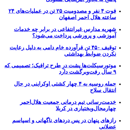
فوت ۴ نفر و مصدومیت ۲۵ تن در عملیات‌های ۲۴
ساعته هلال احمر اصفهان
شهریه مدارس غیرانتفاعی در برابر چه خدمات
آموزشی و پرورشی پرداخت می‌شود؟
توقیف ۴۵۰ تن فرآورده خام دامی به دلیل رعایت
نکردن ضوابط بهداشتی
موتورسیکلت‌ها پشت درِ طرح ترافیک؛ تصمیمی که
۹ سال رفت‌وبرگشت دارد
حمله روسیه به ۴ چهار کشتی اوکراینی در حال
انتقال سلاح
خدمت‌رسانی تیم درمانی جمعیت هلال‌احمر
چهارمحال‌وبختیاری در کربلا
رازهای پنهان در پس دردهای ناگهانی و اسپاسم
عضلانی