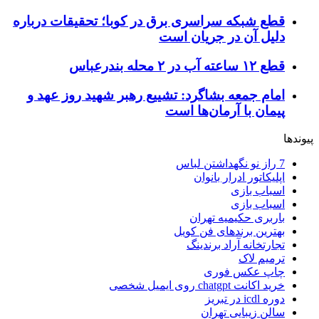
قطع شبکه سراسری برق در کوبا؛ تحقیقات درباره
دلیل آن در جریان است
قطع ۱۲ ساعته آب در ۲ محله بندرعباس
امام جمعه بشاگرد: تشییع رهبر شهید روز عهد و
پیمان با آرمان‌ها است
پیوندها
7 راز نو نگهداشتن لباس
اپلیکاتور ادرار بانوان
اسباب بازی
اسباب بازی
باربری حکیمیه تهران
بهترین برندهای فن کویل
تجارتخانه آراد برندینگ
ترمیم لاک
چاپ عکس فوری
خرید اکانت chatgpt روی ایمیل شخصی
دوره icdl در تبریز
سالن زیبایی تهران