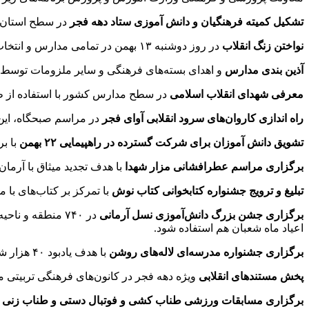
تشکیل کمیته فرهنگیان و دانش آموزی ستاد دهه فجر
در سطح استان م
نواختن زنگ انقلاب
در روز دوشنبه ۱۳ بهمن در تمامی مدارس و انتخاب یکی از مدارس برای اجرای نمادین استانی با حضور مسئولان استانی
آذین بندی مدارس
و اهدای بسته‌های فرهنگی و سایر ملزومات توسط
معرفی شهدای انقلاب اسلامی
در سطح مدارس کشور با استفاده از
راه اندازی کاروان‌های سرود انقلابی آوای فجر
در مراسم صبحگاه، این 
تشویق دانش آموزان برای شرکت گسترده در راهپیمایی ۲۲ بهمن
با ب
برگزاری مراسم عطرافشانی مزار شهدا
با هدف تجدید میثاق با آرما
تبلیغ و ترویج جشنواره کتابخوانی کتاب نوش
با تمرکز بر کتاب‌های با 
برگزاری جشن بزرگ دانش‌آموزی نسل آرمانی
در ۷۴۰ منطقه و 
اعیاد ماه شعبان هم استفاده شود.
برگزاری جشنواره مدرسه‌ای لاله‌های روشن
با هدف یادبود ۴۰ هزار شهید دانش
پخش مستندهای انقلابی
ویژه دهه فجر در کانون‌های فرهنگی تربیتی 
برگزاری مسابقات ورزشی طناب کشی و فوتبال دستی و طناب زنی