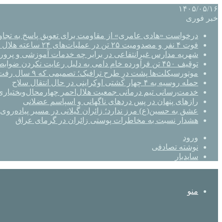
۱۴۰۵/۰۵/۱۶
خبر فوری
درخواست «هادی عامری» از مقاومت برای تعویق پاسخ به تجاو
فوت ۴ نفر و مصدومیت ۲۵ تن در عملیات‌های ۲۴ ساعته هلال احمر اصفهان
شهریه مدارس غیرانتفاعی در برابر چه خدمات آموزشی و پرو
توقیف ۴۵۰ تن فرآورده خام دامی به دلیل رعایت نکردن ضوابط بهداشتی
موتورسیکلت‌ها پشت درِ طرح ترافیک؛ تصمیمی که ۹ سال رفت‌وبرگشت دارد
حمله روسیه به ۴ چهار کشتی اوکراینی در حال انتقال سلاح
خدمت‌رسانی تیم درمانی جمعیت هلال‌احمر چهارمحال‌وبختیاری 
رازهای پنهان در پس دردهای ناگهانی و اسپاسم عضلانی
عشق به حسین(ع) مرز ندارد؛ زائران گیلانی در مسیر پیاده‌روی 
هشدار نسبت به مخاطرات پوستی زائران در گرمای عراق
ورود
نوشته تصادفی
سایدبار
منو