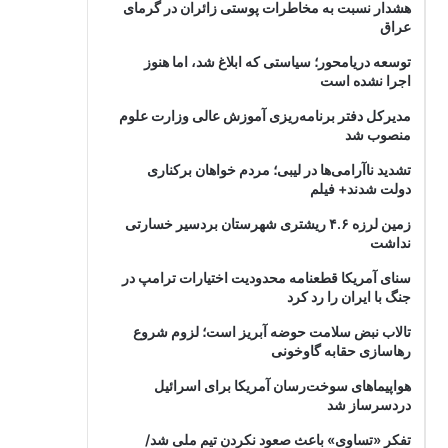
هشدار نسبت به مخاطرات پوستی زائران در گرمای
عراق
توسعه دریامحور؛ سیاستی که ابلاغ شد، اما هنوز
اجرا نشده است
مدیرکل دفتر برنامه‌ریزی آموزش عالی وزارت علوم
منصوب شد
تشدید ناآرامی‌ها در لیبی؛ مردم خواهان برکناری
دولت شدند+ فیلم
زمین لرزه ۴.۶ ریشتری شهرستان بردسیر خسارتی
نداشت
سنای آمریکا قطعنامه محدودیت اختیارات ترامپ در
جنگ با ایران را رد کرد
تالاب نبض سلامت حوضه آبریز است؛ لزوم شروع
رهاسازی حقابه گاوخونی
هواپیماهای سوخت‌رسان آمریکا برای اسرائیل
دردسرساز شد
تفکر «تساوی» باعث صعود نکردن تیم ملی شد/