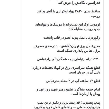
فدراسیون نگاهش را عوض کند
ساقط شدن ۴۸۳۰ پهپاد اوکراینی با آتش پدافند
روسیه
لوموند: اوکراین نمی‌تواند با موشک‌ها و پهپادهای
جدید روسیه مقابله کند
رکوردزنی عمل پیوند عضو در قلب پایتخت
مدیرعامل برق تهران: کاهش ۱۰ درصدی مصرف
برق، ضامن پایداری شبکه است
۱۴۲۰؛ راه ارتباطی بیمه شدگان تأمین‌اجتماعی
قطع شبکه سراسری برق در کوبا؛ تحقیقات درباره
دلیل آن در جریان است
قطع ۱۲ ساعته آب در ۲ محله بندرعباس
امام جمعه بشاگرد: تشییع رهبر شهید روز عهد و
پیمان با آرمان‌ها است
پمپ پیستونی؛ قدرتمند ترین و دقیق‌ ترین پمپ
هیدرولیک صنعتی — راهنمای کامل خرید و کاربرد