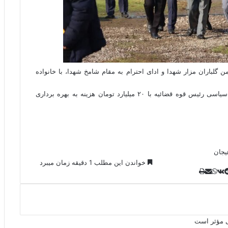
گلباران مزار شهدا و ادای احترام به مقام شامخ شهدا، با خانواده
همچنین تصفیه خانه فاضلاب زندان لاهیجان با حضور معاون سیاسی رئیس قوه قضائیه با ۲۰ میلیارد تومان هزینه به بهره برداری
یجان
خواندن این مطلب 1 دقیقه زمان میبرد
ل
و
ر
چ
ی
ت
پ
ا
ا
ا
ر
V
ن
ا
ی
ت
ی
د
K
پ
ا
د
ک
م
o
ن‌
س
ب
ت
ی
آ
ن
د
n
ی
ل
ا
t
ر
پ
ت