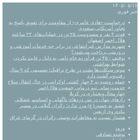
۱۴۰۵/۰۵/۱۷
خبر فوری
درخواست «هادی عامری» از مقاومت برای تعویق پاسخ به
تجاوز آمریکایی-سعودی
فوت ۴ نفر و مصدومیت ۲۵ تن در عملیات‌های ۲۴ ساعته
هلال احمر اصفهان
شهریه مدارس غیرانتفاعی در برابر چه خدمات آموزشی و
پرورشی پرداخت می‌شود؟
توقیف ۴۵۰ تن فرآورده خام دامی به دلیل رعایت نکردن
ضوابط بهداشتی
موتورسیکلت‌ها پشت درِ طرح ترافیک؛ تصمیمی که ۹ سال
رفت‌وبرگشت دارد
حمله روسیه به ۴ چهار کشتی اوکراینی در حال انتقال سلاح
خدمت‌رسانی تیم درمانی جمعیت هلال‌احمر
چهارمحال‌وبختیاری در کربلا
رازهای پنهان در پس دردهای ناگهانی و اسپاسم عضلانی
عشق به حسین(ع) مرز ندارد؛ زائران گیلانی در مسیر
پیاده‌روی اربعین
هشدار نسبت به مخاطرات پوستی زائران در گرمای عراق
ورود
نوشته تصادفی