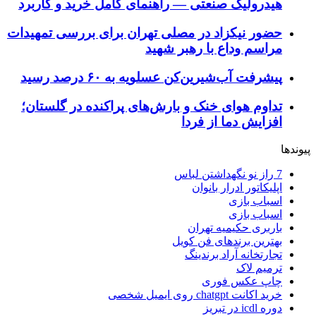
هیدرولیک صنعتی — راهنمای کامل خرید و کاربرد
حضور نیکزاد در مصلی تهران برای بررسی تمهیدات
مراسم وداع با رهبر شهید
پیشرفت آب‌شیرین‌کن عسلویه به ۶۰ درصد رسید
تداوم هوای خنک و بارش‌های پراکنده در گلستان؛
افزایش دما از فردا
پیوندها
7 راز نو نگهداشتن لباس
اپلیکاتور ادرار بانوان
اسباب بازی
اسباب بازی
باربری حکیمیه تهران
بهترین برندهای فن کویل
تجارتخانه آراد برندینگ
ترمیم لاک
چاپ عکس فوری
خرید اکانت chatgpt روی ایمیل شخصی
دوره icdl در تبریز