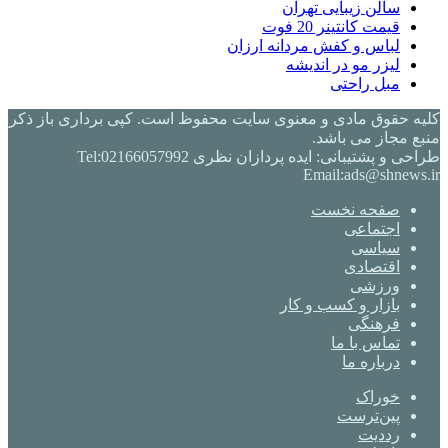
سالن زیبایی تهران
قیمت کانتینر 20 فوت
لباس و کفش مردانه ارزان
لیزر مو در اندیشه
مبل راحتی
کلیه حقوق مادی و معنوی سایت محفوظ است. کپی برداری باز ذکر
منبع مجاز می باشد.
طراحی و پشتیبانی: ایده پردازان نظری Tel:02166057992
Email:ads@shnews.ir
صفحه نخست
اجتماعی
سیاسی
اقتصادی
ورزشی
بازار و کسب و کار
فرهنگی
تماس با ما
درباره ما
خوراک
‫پین‌ترست
‫رددیت