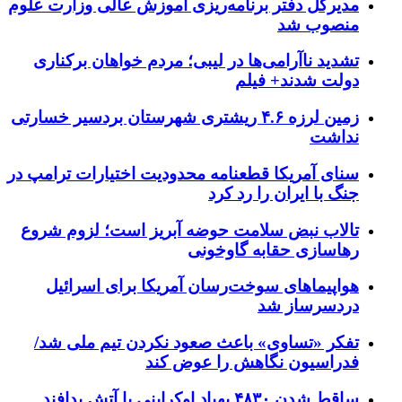
مدیرکل دفتر برنامه‌ریزی آموزش عالی وزارت علوم
منصوب شد
تشدید ناآرامی‌ها در لیبی؛ مردم خواهان برکناری
دولت شدند+ فیلم
زمین لرزه ۴.۶ ریشتری شهرستان بردسیر خسارتی
نداشت
سنای آمریکا قطعنامه محدودیت اختیارات ترامپ در
جنگ با ایران را رد کرد
تالاب نبض سلامت حوضه آبریز است؛ لزوم شروع
رهاسازی حقابه گاوخونی
هواپیماهای سوخت‌رسان آمریکا برای اسرائیل
دردسرساز شد
تفکر «تساوی» باعث صعود نکردن تیم ملی شد/
فدراسیون نگاهش را عوض کند
ساقط شدن ۴۸۳۰ پهپاد اوکراینی با آتش پدافند