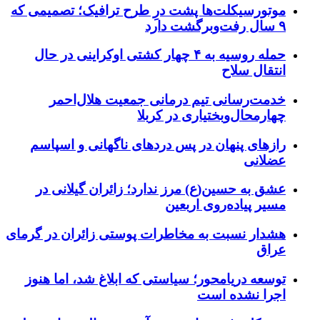
موتورسیکلت‌ها پشت درِ طرح ترافیک؛ تصمیمی که
۹ سال رفت‌وبرگشت دارد
حمله روسیه به ۴ چهار کشتی اوکراینی در حال
انتقال سلاح
خدمت‌رسانی تیم درمانی جمعیت هلال‌احمر
چهارمحال‌وبختیاری در کربلا
رازهای پنهان در پس دردهای ناگهانی و اسپاسم
عضلانی
عشق به حسین(ع) مرز ندارد؛ زائران گیلانی در
مسیر پیاده‌روی اربعین
هشدار نسبت به مخاطرات پوستی زائران در گرمای
عراق
توسعه دریامحور؛ سیاستی که ابلاغ شد، اما هنوز
اجرا نشده است