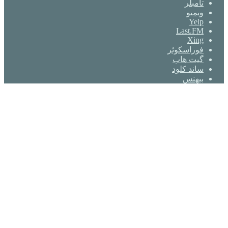
‫تامبلر
ویمیو
Yelp
Last.FM
Xing
فوراسکوئر
گیت ‌هاب
ساند کلود
بیهنس