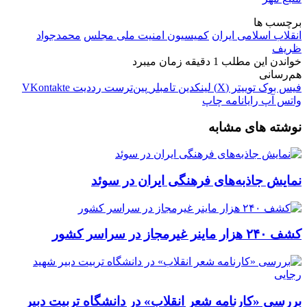
برچسب ها
انقلاب اسلامی ایران
کمیسیون امنیت ملی مجلس
محمدجواد
ظریف
خواندن این مطلب 1 دقیقه زمان میبرد
هم‌رسانی
فیس بوک
توییتر (X)
لینکدین
‫تامبلر
‫پین‌ترست
‫رددیت
‫VKontakte
واتس آپ
رایانامه
چاپ
نوشته های مشابه
نمایش جاذبه‌های فرهنگی ایران در سوئد
کشف ۲۴۰ هزار ماینر غیرمجاز در سراسر کشور
بررسی «کارنامه شعر انقلاب»‌ در دانشگاه تربیت دبیر