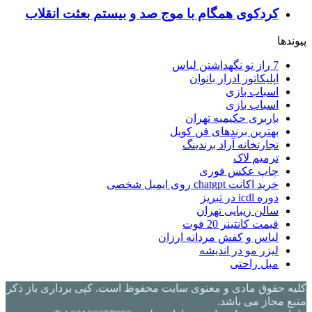
کردکوی همگام با موج صد و بیستم بعثت انقلاب
پیوندها
7 راز نو نگهداشتن لباس
اپلیکاتور ادرار بانوان
اسباب بازی
اسباب بازی
باربری حکیمیه تهران
بهترین برندهای فن کویل
تجارتخانه آراد برندینگ
ترمیم لاک
چاپ عکس فوری
خرید اکانت chatgpt روی ایمیل شخصی
دوره icdl در تبریز
سالن زیبایی تهران
قیمت کانتینر 20 فوت
لباس و کفش مردانه ارزان
لیزر مو در اندیشه
مبل راحتی
کلیه حقوق مادی و معنوی سایت محفوظ است. کپی برداری باز ذکر
منبع مجاز می باشد.