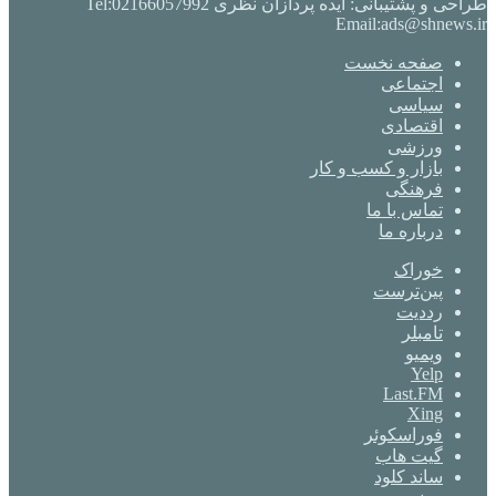
طراحی و پشتیبانی: ایده پردازان نظری Tel:02166057992
Email:ads@shnews.ir
صفحه نخست
اجتماعی
سیاسی
اقتصادی
ورزشی
بازار و کسب و کار
فرهنگی
تماس با ما
درباره ما
خوراک
‫پین‌ترست
‫رددیت
‫تامبلر
ویمیو
Yelp
Last.FM
Xing
فوراسکوئر
گیت ‌هاب
ساند کلود