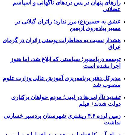
رازهای پنهان در پس دردهای ناگهانی و اسپاسم
عضلانی
عشق به حسین(ع) مرز ندارد؛ زائران گیلانی در
مسیر پیاده‌روی اربعین
هشدار نسبت به مخاطرات پوستی زائران در گرمای
عراق
توسعه دریامحور؛ سیاستی که ابلاغ شد، اما هنوز
اجرا نشده است
مدیرکل دفتر برنامه‌ریزی آموزش عالی وزارت علوم
منصوب شد
تشدید ناآرامی‌ها در لیبی؛ مردم خواهان برکناری
دولت شدند+ فیلم
زمین لرزه ۴.۶ ریشتری شهرستان بردسیر خسارتی
نداشت
سنای آمریکا قطعنامه محدودیت اختیارات ترامپ در