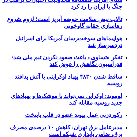
جنگ با ایران را رد کرد
تالاب نبض سلامت حوضه آبریز است؛ لزوم شروع
رهاسازی حقابه گاوخونی
هواپیماهای سوخت‌رسان آمریکا برای اسرائیل
دردسرساز شد
تفکر «تساوی» باعث صعود نکردن تیم ملی شد/
فدراسیون نگاهش را عوض کند
ساقط شدن ۴۸۳۰ پهپاد اوکراینی با آتش پدافند
روسیه
لوموند: اوکراین نمی‌تواند با موشک‌ها و پهپادهای
جدید روسیه مقابله کند
رکوردزنی عمل پیوند عضو در قلب پایتخت
مدیرعامل برق تهران: کاهش ۱۰ درصدی مصرف
برق، ضامن پایداری شبکه است