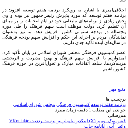
اخلاقی‌امیری با اشاره به رویکرد برنامه هفتم توسعه افزود: در
برنامه هفتم توسعه که مورد پذیرش رئیس‌جمهور نیز بوده و وی
بخش زیادی از برنامه‌های تبلیغاتی خود در ایام انتخابات را بر مبنای
آن تنظیم کرد، دولت موظف است سهم فرهنگ را طی دوره
پنج‌ساله در بودجه سنواتی کشور افزایش دهد. ما نیز به‌عنوان
نمایندگان مردم بر اجرای این حکم و افزایش سهم بودجه فرهنگی
در سال‌های آینده تأکید جدی داریم.
عضو کمیسیون فرهنگی مجلس شورای اسلامی در پایان تأکید کرد:
امیدواریم با افزایش سهم فرهنگ و بهبود مدیریت و اثربخشی
هزینه‌کردها، شاهد اتفاقات مبارک و تحول‌آفرین در حوزه فرهنگ
کشور باشیم.
منبع مهر
برچسب ها
برنامه هفتم توسعه
کمیسیون فرهنگی
مجلس شورای اسلامی
خواندن این مطلب 1 دقیقه زمان میبرد
هم‌رسانی
فیس بوک
توییتر (X)
لینکدین
‫تامبلر
‫پین‌ترست
‫رددیت
‫VKontakte
واتس آپ
رایانامه
چاپ