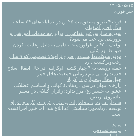
۱۴۰۵/۰۵/۱۵
خبر فوری
فوت ۴ نفر و مصدومیت ۲۵ تن در عملیات‌های ۲۴ ساعته
هلال احمر اصفهان
شهریه مدارس غیرانتفاعی در برابر چه خدمات آموزشی و
پرورشی پرداخت می‌شود؟
توقیف ۴۵۰ تن فرآورده خام دامی به دلیل رعایت نکردن
ضوابط بهداشتی
موتورسیکلت‌ها پشت درِ طرح ترافیک؛ تصمیمی که ۹ سال
رفت‌وبرگشت دارد
حمله روسیه به ۴ چهار کشتی اوکراینی در حال انتقال سلاح
خدمت‌رسانی تیم درمانی جمعیت هلال‌احمر
چهارمحال‌وبختیاری در کربلا
رازهای پنهان در پس دردهای ناگهانی و اسپاسم عضلانی
عشق به حسین(ع) مرز ندارد؛ زائران گیلانی در مسیر
پیاده‌روی اربعین
هشدار نسبت به مخاطرات پوستی زائران در گرمای عراق
توسعه دریامحور؛ سیاستی که ابلاغ شد، اما هنوز اجرا نشده
است
ورود
نوشته تصادفی