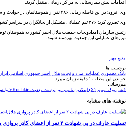
اقدامات پیش بیمارستانی به مراکز درمانی منتقل کردند.
وی افزود: در این فاصله زمانی ۴۸۶ نفر از
هموطنانمان
در حوادث و س
وی تصریح کرد: ۳۷۶ تیم عملیاتی متشکل از
نجاتگران
در سراسر کشور 
رئیس سازمان
امدادونجات
جمعیت هلال احمر کشور به هموطنان توصیه کرد: 
نیروهای عملیاتی این جمعیت بهره‌مند شوند.
منبع مهر
برچسب ها
بابک محمودی
عملیات امداد و نجات
هلال احمر جمهوری اسلامی ایران
خواندن این مطلب 1 دقیقه زمان میبرد
هم‌رسانی
فیس بوک
توییتر (X)
لینکدین
‫تامبلر
‫پین‌ترست
‫رددیت
‫VKontakte
واتس
نوشته های مشابه
تسلیت عارف در پی شهادت ۲ نفر از اعضای کادر پروازی هلال‌احمر