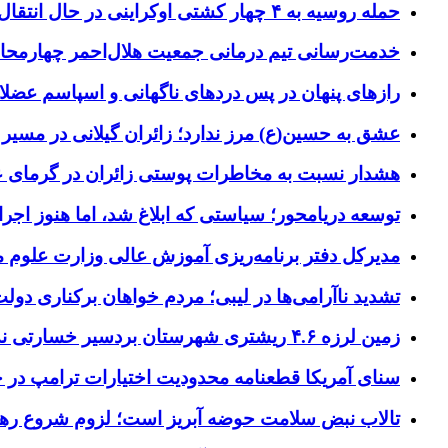
حمله روسیه به ۴ چهار کشتی اوکراینی در حال انتقال سلاح
خدمت‌رسانی تیم درمانی جمعیت هلال‌احمر چهارمحال‌و
رازهای پنهان در پس دردهای ناگهانی و اسپاسم عضلا
عشق به حسین(ع) مرز ندارد؛ زائران گیلانی در مسیر پ
هشدار نسبت به مخاطرات پوستی زائران در گرمای 
توسعه دریامحور؛ سیاستی که ابلاغ شد، اما هنوز اج
مدیرکل دفتر برنامه‌ریزی آموزش عالی وزارت علوم
تشدید ناآرامی‌ها در لیبی؛ مردم خواهان برکناری دول
زمین لرزه ۴.۶ ریشتری شهرستان بردسیر خسارتی نداشت
سنای آمریکا قطعنامه محدودیت اختیارات ترامپ در جنگ
تالاب نبض سلامت حوضه آبریز است؛ لزوم شروع ره