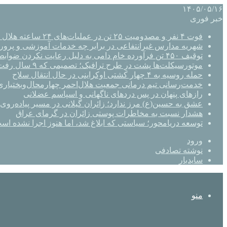
۱۴۰۵/۰۵/۱۶
خبر فوری
فوت ۴ نفر و مصدومیت ۲۵ تن در عملیات‌های ۲۴ ساعته هلال احمر اصفهان
شهریه مدارس غیرانتفاعی در برابر چه خدمات آموزشی و پرو
توقیف ۴۵۰ تن فرآورده خام دامی به دلیل رعایت نکردن ضوابط بهداشتی
موتورسیکلت‌ها پشت درِ طرح ترافیک؛ تصمیمی که ۹ سال رفت‌وبرگشت دارد
حمله روسیه به ۴ چهار کشتی اوکراینی در حال انتقال سلاح
خدمت‌رسانی تیم درمانی جمعیت هلال‌احمر چهارمحال‌وبختیاری 
رازهای پنهان در پس دردهای ناگهانی و اسپاسم عضلانی
عشق به حسین(ع) مرز ندارد؛ زائران گیلانی در مسیر پیاده‌روی 
هشدار نسبت به مخاطرات پوستی زائران در گرمای عراق
توسعه دریامحور؛ سیاستی که ابلاغ شد، اما هنوز اجرا نشده اس
ورود
نوشته تصادفی
سایدبار
منو