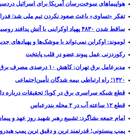
هواپیماهای سوخت‌رسان آمریکا برای اسرائیل دردس
تفکر «تساوی» باعث صعود نکردن تیم ملی شد/ فدر
ساقط شدن ۴۸۳۰ پهپاد اوکراینی با آتش پدافند روسیه
لوموند: اوکراین نمی‌تواند با موشک‌ها و پهپادهای جدی
رکوردزنی عمل پیوند عضو در قلب پایتخت
مدیرعامل برق تهران: کاهش ۱۰ درصدی مصرف برق، ضامن پایداری شبکه است
۱۴۲۰؛ راه ارتباطی بیمه شدگان تأمین‌اجتماعی
قطع شبکه سراسری برق در کوبا؛ تحقیقات درباره دل
قطع ۱۲ ساعته آب در ۲ محله بندرعباس
امام جمعه بشاگرد: تشییع رهبر شهید روز عهد و پیمان
پمپ پیستونی؛ قدرتمند ترین و دقیق‌ ترین پمپ هیدرو