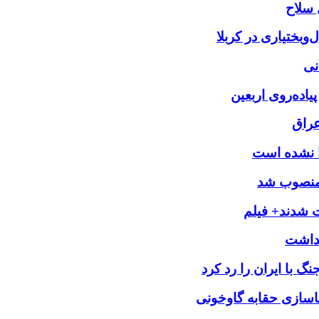
بختیاری در کربلا
نی
یاده‌روی اربعین
عراق
را نشده است
 منصوب شد
ت شدند+ فیلم
 با ایران را رد کرد
اسازی حقابه گاوخونی