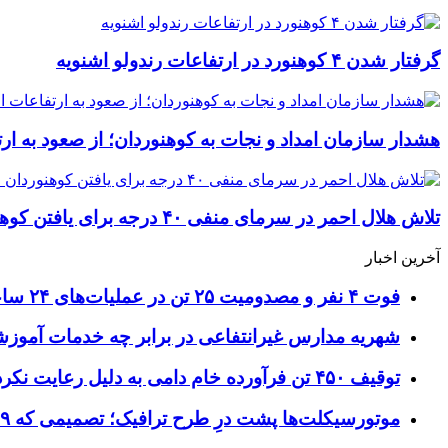
گرفتار شدن ۴ کوهنورد در ارتفاعات رندولو اشنویه
هشدار سازمان امداد و نجات به کوهنوردان؛ از صعود به ارت
تلاش هلال احمر در سرمای منفی ۴۰ درجه برای یافتن کوهنوردان مفقودی قله دماوند
آخرین اخبار
فوت ۴ نفر و مصدومیت ۲۵ تن در عملیات‌های ۲۴ ساعته هلال احمر اصفهان
شهریه مدارس غیرانتفاعی در برابر چه خدمات آمو
توقیف ۴۵۰ تن فرآورده خام دامی به دلیل رعایت نکردن ضوابط بهداشتی
موتورسیکلت‌ها پشت درِ طرح ترافیک؛ تصمیمی که ۹ سال رفت‌وبرگشت دارد