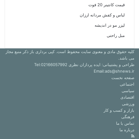
قیمت کانتینر 20 فوت
لباس و کفش مردانه ارزان
لیزر مو در اندیشه
مبل راحتی
کلیه حقوق مادی و معنوی سایت محفوظ است. کپی برداری باز ذکر منبع مجاز
می باشد.
طراحی و پشتیبانی: ایده پردازان نظری Tel:02166057992
Email:ads@shnews.ir
صفحه نخست
اجتماعی
سیاسی
اقتصادی
ورزشی
بازار و کسب و کار
فرهنگی
تماس با ما
درباره ما
خوراک