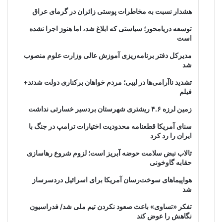
هشدار نسبت به مخاطرات پوستی زائران در گرمای عراق
توسعه دریامحور؛ سیاستی که ابلاغ شد، اما هنوز اجرا نشده
است
مدیرکل دفتر برنامه‌ریزی آموزش عالی وزارت علوم منصوب
شد
تشدید ناآرامی‌ها در لیبی؛ مردم خواهان برکناری دولت شدند+
فیلم
زمین لرزه ۴.۶ ریشتری شهرستان بردسیر خسارتی نداشت
سنای آمریکا قطعنامه محدودیت اختیارات ترامپ در جنگ با
ایران را رد کرد
تالاب نبض سلامت حوضه آبریز است؛ لزوم شروع رهاسازی
حقابه گاوخونی
هواپیماهای سوخت‌رسان آمریکا برای اسرائیل دردسرساز
شد
تفکر «تساوی» باعث صعود نکردن تیم ملی شد/ فدراسیون
نگاهش را عوض کند