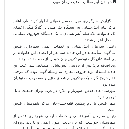
خواندن این مطلب 1 دقیقه زمان میبرد
به گزارش خبرگزاری مهر، محسن همیانی اظهار کرد: طی اعلام
مرکز پیام آتش‌نشانی به ایستگاه یک مبنی بر گازگرفتگی اعضای
یک خانواده، بلافاصله آتش‌نشانان با یک دستگاه خودروی عملیاتی
به محل اعزام شدند.
رئیس سازمان آتش‌نشانی و خدمات ایمنی شهرداری قدس
می‌گوید: متأسفانه در این حادثه سه نفر از اعضای این خانواده در
پی استنشاق گاز
منوکسیدکربن
جان خود را از دست داده بودند.
وی اضافه کرد: پس از بررسی آتش‌نشانان مشخص شد، علت این
حادثه انسداد لوله خروجی بخاری به وسیله گونی بوده که موجب
عدم خروج گاز
منوکسیدکربن
از فضای منزل و مسمومیت متوفیان
شده بود.
شهرستان‌های قدس، شهریار و ملارد در غرب تهران جمعیت قابل
توجهی دارد.
شهر قدس با نام پیشین قلعه‌حسن‌خان مرکز شهرستان قدس
است.
رئیس سازمان آتش‌نشانی و خدمات ایمنی شهرداری قدس از
شهروندان خواست، که با رعایت اصول ایمنی و بازدید دوره‌ای
وسایل گازسوز و اتصالات آن به‌ویژه مجاری خروجی آنها، از بروز