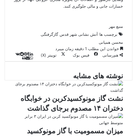
خسارات جانی و مالی جلوگیری کنند.
منبع مهر
برچسب ها
آتش نشانی شهر قدس
گازگرفتگی
محسن همیانی
خواندن این مطلب 1 دقیقه زمان میبرد
هم‌رسانی
فیس بوک
توییتر (X)
ل
و
ر
چ
ی
ت
پ
ا
ا
ا
ر
V
ن
ا
ی
ت
ی
د
K
پ
نوشته های مشابه
ا
د
ک
م
o
ن‌
س
ب
ت
ی
آ
ن
د
n
ی
ل
ا
t
ر
پ
ت
ر
a
م
ن
س
نشت گاز مونوکسیدکربن در خوابگاه
k
ه
ت
دختران ۱۴ مصدوم برجای گذاشت
t
e
میزان مسمومیت با گاز مونوکسید