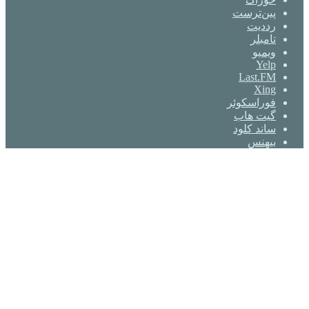
‫پین‌ترست
‫رددیت
‫تامبلر
ویمیو
Yelp
Last.FM
Xing
فوراسکوئر
گیت ‌هاب
ساند کلود
بیهنس