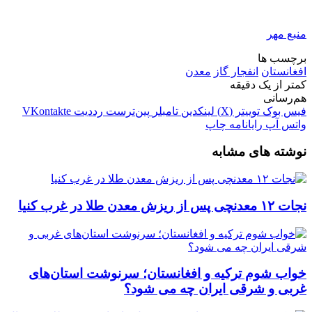
منبع مهر
برچسب ها
افغانستان
انفجار گاز
معدن
کمتر از یک دقیقه
هم‌رسانی
فیس بوک
توییتر (X)
لینکدین
‫تامبلر
‫پین‌ترست
‫رددیت
‫VKontakte
واتس آپ
رایانامه
چاپ
نوشته های مشابه
نجات ۱۲ معدنچی پس از ریزش معدن طلا در غرب کنیا
خواب شوم ترکیه و افغانستان؛ سرنوشت استان‌های
غربی و شرقی ایران چه می شود؟