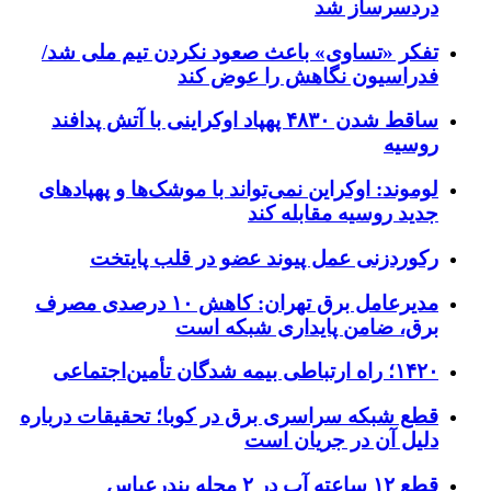
دردسرساز شد
تفکر «تساوی» باعث صعود نکردن تیم ملی شد/
فدراسیون نگاهش را عوض کند
ساقط شدن ۴۸۳۰ پهپاد اوکراینی با آتش پدافند
روسیه
لوموند: اوکراین نمی‌تواند با موشک‌ها و پهپادهای
جدید روسیه مقابله کند
رکوردزنی عمل پیوند عضو در قلب پایتخت
مدیرعامل برق تهران: کاهش ۱۰ درصدی مصرف
برق، ضامن پایداری شبکه است
۱۴۲۰؛ راه ارتباطی بیمه شدگان تأمین‌اجتماعی
قطع شبکه سراسری برق در کوبا؛ تحقیقات درباره
دلیل آن در جریان است
قطع ۱۲ ساعته آب در ۲ محله بندرعباس