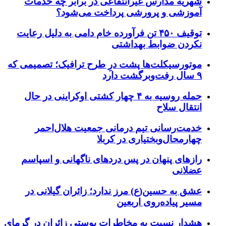
شهریه مدارس غیرانتفاعی در برابر چه خدمات
آموزشی و پرورشی پرداخت می‌شود؟
توقیف ۴۵۰ تن فرآورده خام دامی به دلیل رعایت
نکردن ضوابط بهداشتی
موتورسیکلت‌ها پشت درِ طرح ترافیک؛ تصمیمی که
۹ سال رفت‌وبرگشت دارد
حمله روسیه به ۴ چهار کشتی اوکراینی در حال
انتقال سلاح
خدمت‌رسانی تیم درمانی جمعیت هلال‌احمر
چهارمحال‌وبختیاری در کربلا
رازهای پنهان در پس دردهای ناگهانی و اسپاسم
عضلانی
عشق به حسین(ع) مرز ندارد؛ زائران گیلانی در
مسیر پیاده‌روی اربعین
هشدار نسبت به مخاطرات پوستی زائران در گرمای