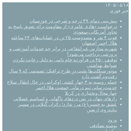
۱۴۰۵/۰۵/۱۸
خبر فوری
پیش‌بینی دمای ۴۹ درجه و شرجی در خوزستان
درخواست «هادی عامری» از مقاومت برای تعویق پاسخ به
تجاوز آمریکایی-سعودی
فوت ۴ نفر و مصدومیت ۲۵ تن در عملیات‌های ۲۴ ساعته
هلال احمر اصفهان
شهریه مدارس غیرانتفاعی در برابر چه خدمات آموزشی و
پرورشی پرداخت می‌شود؟
توقیف ۴۵۰ تن فرآورده خام دامی به دلیل رعایت نکردن
ضوابط بهداشتی
موتورسیکلت‌ها پشت درِ طرح ترافیک؛ تصمیمی که ۹ سال
رفت‌وبرگشت دارد
حمله روسیه به ۴ چهار کشتی اوکراینی در حال انتقال سلاح
خدمت‌رسانی تیم درمانی جمعیت هلال‌احمر
چهارمحال‌وبختیاری در کربلا
رازهای پنهان در پس دردهای ناگهانی و اسپاسم عضلانی
عشق به حسین(ع) مرز ندارد؛ زائران گیلانی در مسیر
پیاده‌روی اربعین
ورود
نوشته تصادفی