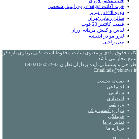
چاپ عکس فوری
خرید اکانت chatgpt روی ایمیل شخصی
دوره icdl در تبریز
سالن زیبایی تهران
قیمت کانتینر 20 فوت
لباس و کفش مردانه ارزان
لیزر مو در اندیشه
مبل راحتی
کلیه حقوق مادی و معنوی سایت محفوظ است. کپی برداری باز ذکر
منبع مجاز می باشد.
طراحی و پشتیبانی: ایده پردازان نظری Tel:02166057992
Email:ads@shnews.ir
صفحه نخست
اجتماعی
سیاسی
اقتصادی
ورزشی
بازار و کسب و کار
فرهنگی
تماس با ما
درباره ما
خوراک