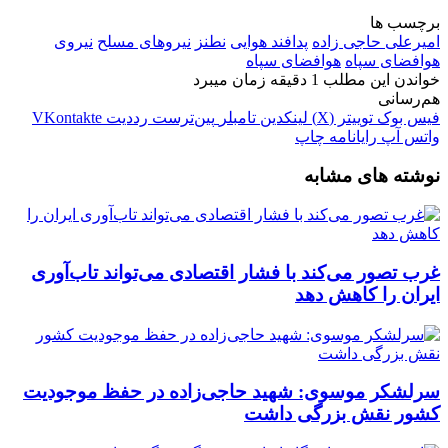
برچسب ها
امیرعلی حاجی زاده
پدافند هوایی
نطنز
نیروهای مسلح
نیروی
هوافضای سپاه
هوافضای سپاه
خواندن این مطلب 1 دقیقه زمان میبرد
هم‌رسانی
فیس بوک
توییتر (X)
لینکدین
‫تامبلر
‫پین‌ترست
‫رددیت
‫VKontakte
واتس آپ
رایانامه
چاپ
نوشته های مشابه
غرب تصور می‌کند با فشار اقتصادی می‌تواند تاب‌آوری
ایران را کاهش دهد
سرلشکر موسوی: شهید حاجی‌زاده در حفظ موجودیت
کشور نقش بزرگی داشت