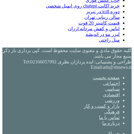
چاپ عکس فوری
خرید اکانت chatgpt روی ایمیل شخصی
دوره icdl در تبریز
سالن زیبایی تهران
قیمت کانتینر 20 فوت
لباس و کفش مردانه ارزان
لیزر مو در اندیشه
مبل راحتی
کلیه حقوق مادی و معنوی سایت محفوظ است. کپی برداری باز ذکر
منبع مجاز می باشد.
طراحی و پشتیبانی: ایده پردازان نظری Tel:02166057992
Email:ads@shnews.ir
صفحه نخست
اجتماعی
سیاسی
اقتصادی
ورزشی
بازار و کسب و کار
فرهنگی
تماس با ما
درباره ما
خوراک