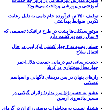
شهریه مدارس غیرانتفاعی در برابر چه خدمات
آموزشی و پرورشی پرداخت می‌شود؟
توقیف ۴۵۰ تن فرآورده خام دامی به دلیل رعایت
نکردن ضوابط بهداشتی
موتورسیکلت‌ها پشت درِ طرح ترافیک؛ تصمیمی که
۹ سال رفت‌وبرگشت دارد
حمله روسیه به ۴ چهار کشتی اوکراینی در حال
انتقال سلاح
خدمت‌رسانی تیم درمانی جمعیت هلال‌احمر
چهارمحال‌وبختیاری در کربلا
رازهای پنهان در پس دردهای ناگهانی و اسپاسم
عضلانی
عشق به حسین(ع) مرز ندارد؛ زائران گیلانی در
مسیر پیاده‌روی اربعین
هشدار نسبت به مخاطرات پوستی زائران در گرمای