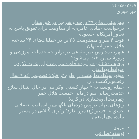
۱۴۰۵/۰۵/۱۷
خبر فوری
پیش‌بینی دمای ۴۹ درجه و شرجی در خوزستان
درخواست «هادی عامری» از مقاومت برای تعویق پاسخ به
تجاوز آمریکایی-سعودی
فوت ۴ نفر و مصدومیت ۲۵ تن در عملیات‌های ۲۴ ساعته
هلال احمر اصفهان
شهریه مدارس غیرانتفاعی در برابر چه خدمات آموزشی و
پرورشی پرداخت می‌شود؟
توقیف ۴۵۰ تن فرآورده خام دامی به دلیل رعایت نکردن
ضوابط بهداشتی
موتورسیکلت‌ها پشت درِ طرح ترافیک؛ تصمیمی که ۹ سال
رفت‌وبرگشت دارد
حمله روسیه به ۴ چهار کشتی اوکراینی در حال انتقال سلاح
خدمت‌رسانی تیم درمانی جمعیت هلال‌احمر
چهارمحال‌وبختیاری در کربلا
رازهای پنهان در پس دردهای ناگهانی و اسپاسم عضلانی
عشق به حسین(ع) مرز ندارد؛ زائران گیلانی در مسیر
پیاده‌روی اربعین
ورود
نوشته تصادفی