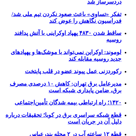
دردسرساز شد
تفکر «تساوی» باعث صعود نکردن تیم ملی شد/
فدراسیون نگاهش را عوض کند
ساقط شدن ۴۸۳۰ پهپاد اوکراینی با آتش پدافند
روسیه
لوموند: اوکراین نمی‌تواند با موشک‌ها و پهپادهای
جدید روسیه مقابله کند
رکوردزنی عمل پیوند عضو در قلب پایتخت
مدیرعامل برق تهران: کاهش ۱۰ درصدی مصرف
برق، ضامن پایداری شبکه است
۱۴۲۰؛ راه ارتباطی بیمه شدگان تأمین‌اجتماعی
قطع شبکه سراسری برق در کوبا؛ تحقیقات درباره
دلیل آن در جریان است
قطع ۱۲ ساعته آب در ۲ محله بندرعباس