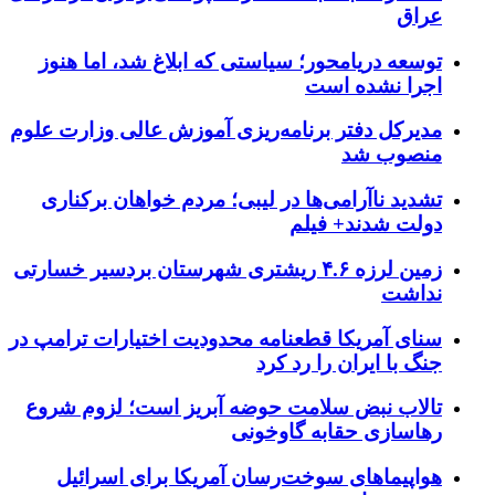
عراق
توسعه دریامحور؛ سیاستی که ابلاغ شد، اما هنوز
اجرا نشده است
مدیرکل دفتر برنامه‌ریزی آموزش عالی وزارت علوم
منصوب شد
تشدید ناآرامی‌ها در لیبی؛ مردم خواهان برکناری
دولت شدند+ فیلم
زمین لرزه ۴.۶ ریشتری شهرستان بردسیر خسارتی
نداشت
سنای آمریکا قطعنامه محدودیت اختیارات ترامپ در
جنگ با ایران را رد کرد
تالاب نبض سلامت حوضه آبریز است؛ لزوم شروع
رهاسازی حقابه گاوخونی
هواپیماهای سوخت‌رسان آمریکا برای اسرائیل