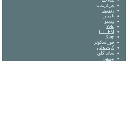
‫پین‌ترست
‫رددیت
‫تامبلر
ویمیو
Yelp
Last.FM
Xing
فوراسکوئر
گیت ‌هاب
ساند کلود
بیهنس