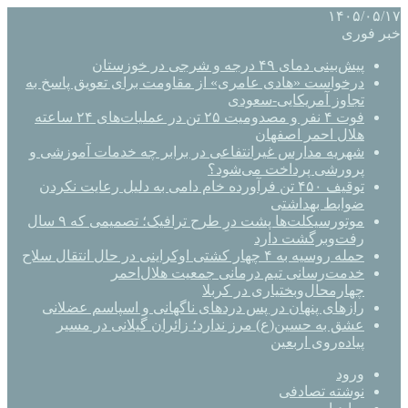
۱۴۰۵/۰۵/۱۷
خبر فوری
پیش‌بینی دمای ۴۹ درجه و شرجی در خوزستان
درخواست «هادی عامری» از مقاومت برای تعویق پاسخ به
تجاوز آمریکایی-سعودی
فوت ۴ نفر و مصدومیت ۲۵ تن در عملیات‌های ۲۴ ساعته
هلال احمر اصفهان
شهریه مدارس غیرانتفاعی در برابر چه خدمات آموزشی و
پرورشی پرداخت می‌شود؟
توقیف ۴۵۰ تن فرآورده خام دامی به دلیل رعایت نکردن
ضوابط بهداشتی
موتورسیکلت‌ها پشت درِ طرح ترافیک؛ تصمیمی که ۹ سال
رفت‌وبرگشت دارد
حمله روسیه به ۴ چهار کشتی اوکراینی در حال انتقال سلاح
خدمت‌رسانی تیم درمانی جمعیت هلال‌احمر
چهارمحال‌وبختیاری در کربلا
رازهای پنهان در پس دردهای ناگهانی و اسپاسم عضلانی
عشق به حسین(ع) مرز ندارد؛ زائران گیلانی در مسیر
پیاده‌روی اربعین
ورود
نوشته تصادفی