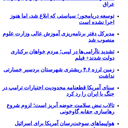
عراق
توسعه دریامحور؛ سیاستی که ابلاغ شد، اما هنوز
اجرا نشده است
مدیرکل دفتر برنامه‌ریزی آموزش عالی وزارت علوم
منصوب شد
تشدید ناآرامی‌ها در لیبی؛ مردم خواهان برکناری
دولت شدند+ فیلم
زمین لرزه ۴.۶ ریشتری شهرستان بردسیر خسارتی
نداشت
سنای آمریکا قطعنامه محدودیت اختیارات ترامپ در
جنگ با ایران را رد کرد
تالاب نبض سلامت حوضه آبریز است؛ لزوم شروع
رهاسازی حقابه گاوخونی
هواپیماهای سوخت‌رسان آمریکا برای اسرائیل