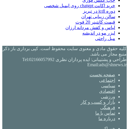
چاپ عکس فوری
خرید اکانت chatgpt روی ایمیل شخصی
دوره icdl در تبریز
سالن زیبایی تهران
قیمت کانتینر 20 فوت
لباس و کفش مردانه ارزان
لیزر مو در اندیشه
مبل راحتی
کلیه حقوق مادی و معنوی سایت محفوظ است. کپی برداری باز ذکر
منبع مجاز می باشد.
طراحی و پشتیبانی: ایده پردازان نظری Tel:02166057992
Email:ads@shnews.ir
صفحه نخست
اجتماعی
سیاسی
اقتصادی
ورزشی
بازار و کسب و کار
فرهنگی
تماس با ما
درباره ما
خوراک