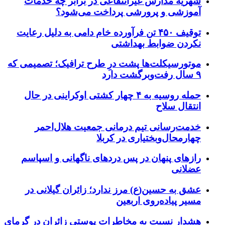
شهریه مدارس غیرانتفاعی در برابر چه خدمات
آموزشی و پرورشی پرداخت می‌شود؟
توقیف ۴۵۰ تن فرآورده خام دامی به دلیل رعایت
نکردن ضوابط بهداشتی
موتورسیکلت‌ها پشت درِ طرح ترافیک؛ تصمیمی که
۹ سال رفت‌وبرگشت دارد
حمله روسیه به ۴ چهار کشتی اوکراینی در حال
انتقال سلاح
خدمت‌رسانی تیم درمانی جمعیت هلال‌احمر
چهارمحال‌وبختیاری در کربلا
رازهای پنهان در پس دردهای ناگهانی و اسپاسم
عضلانی
عشق به حسین(ع) مرز ندارد؛ زائران گیلانی در
مسیر پیاده‌روی اربعین
هشدار نسبت به مخاطرات پوستی زائران در گرمای