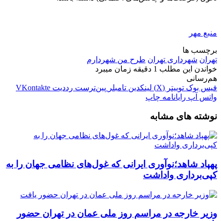
منبع مهر
برچسب ها
تهران
شهرداری تهران
طرح من شهردارم
خواندن این مطلب 1 دقیقه زمان میبرد
هم‌رسانی
فیس بوک
توییتر (X)
لینکدین
‫تامبلر
‫پین‌ترست
‫رددیت
‫VKontakte
واتس آپ
رایانامه
چاپ
نوشته های مشابه
پهپاد شاهد؛نوآوری ایرانی که غول‌های نظامی جهان را به
کپی‌برداری واداشت
وزیر خارجه در مراسم روز ملی عمان در تهران حضور