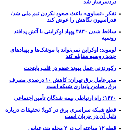
دردسرساز شد
تفکر «تساوی» باعث صعود نکردن تیم ملی شد/
فدراسیون نگاهش را عوض کند
ساقط شدن ۴۸۳۰ پهپاد اوکراینی با آتش پدافند
روسیه
لوموند: اوکراین نمی‌تواند با موشک‌ها و پهپادهای
جدید روسیه مقابله کند
رکوردزنی عمل پیوند عضو در قلب پایتخت
مدیرعامل برق تهران: کاهش ۱۰ درصدی مصرف
برق، ضامن پایداری شبکه است
۱۴۲۰؛ راه ارتباطی بیمه شدگان تأمین‌اجتماعی
قطع شبکه سراسری برق در کوبا؛ تحقیقات درباره
دلیل آن در جریان است
قطع ۱۲ ساعته آب در ۲ محله بندرعباس