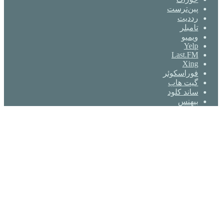
‫پین‌ترست
‫رددیت
‫تامبلر
ویمیو
Yelp
Last.FM
Xing
فوراسکوئر
گیت ‌هاب
ساند کلود
بیهنس