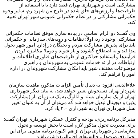
مشارکتی است و شهرداری تهران قصد دارد تا با استفاده از
ظرفیت‌ها و ارزش‌های خلق شده در طرح من
شهردارم
، سایر وجوه
حکمرانی مشارکتی را در نظام حکمرانی عمومی شهر تهران تعبیه
کند.
وی گفت: دو الزام اساسی در پیاده سازی موفق نظامات حکمرانی
مشارکتی وجود دارد، اولاً؛ نظامات و رویه‌های سازمانی و حکمرانی
باید برای پذیرش مشارکت مردم و نخبگان در اداره امور شهر تحول
پیدا کند و به اصطلاح گشوده و باز شوند و دوماً؛ مکانیزه کردن
فرآیندها و استفاده حداکثری از ظرفیت‌های فناوری اطلاعات و
ارتباطات در ارائه خدمات عمومی به شهروندان و راهبری
موضوعات مختلف شهر باید امکان مشارکت شهروندان در اداره
امور را فراهم کند.
علاءالدینی
افزود: به دنبال تأمین الزامات مذکور، ماهیت سازمان
شهردار تهران دستخوش تغییر خواهد شد، به بیان دیگر شهرداری
تهران از یک سازمان بسته و آنالوگ به یک سازمان باز (مشارکت
پذیر) و دیجیتال تبدیل خواهد شد که می‌توان از آن به عنوان تغییر
نسل شهرداری تهران به شهرداری ۲.۰ یاد کرد.
مدیرکل برنامه‌ریزی، بودجه و کنترل عملکرد شهرداری تهران گفت:
برای مدیریت تحول مذکور لازم است تا بخش توسعه و تحول
سازمانی در شهرداری تهران از هم اکنون برنامه مدونی برای این
تحول (فرصت‌ها و چالش‌های احتمالی) داشته باشد.