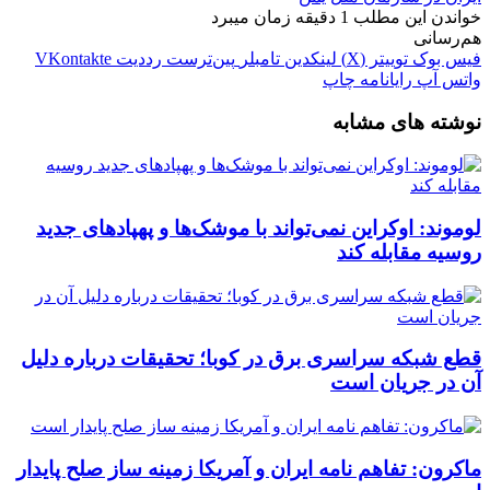
خواندن این مطلب 1 دقیقه زمان میبرد
هم‌رسانی
فیس بوک
توییتر (X)
لینکدین
‫تامبلر
‫پین‌ترست
‫رددیت
‫VKontakte
واتس آپ
رایانامه
چاپ
نوشته های مشابه
لوموند: اوکراین نمی‌تواند با موشک‌ها و پهپادهای جدید
روسیه مقابله کند
قطع شبکه سراسری برق در کوبا؛ تحقیقات درباره دلیل
آن در جریان است
ماکرون: تفاهم نامه ایران و آمریکا زمینه ساز صلح پایدار