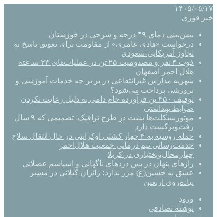
۱۴۰۵/۰۵/۱۷
خبر فوری
پیش‌بینی دمای ۴۹ درجه و شرجی در خوزستان
درخواست «هادی عامری» از مقاومت برای تعویق پاسخ به
تجاوز آمریکایی-سعودی
فوت ۴ نفر و مصدومیت ۲۵ تن در عملیات‌های ۲۴ ساعته
هلال احمر اصفهان
شهریه مدارس غیرانتفاعی در برابر چه خدمات آموزشی و
پرورشی پرداخت می‌شود؟
توقیف ۴۵۰ تن فرآورده خام دامی به دلیل رعایت نکردن
ضوابط بهداشتی
موتورسیکلت‌ها پشت درِ طرح ترافیک؛ تصمیمی که ۹ سال
رفت‌وبرگشت دارد
حمله روسیه به ۴ چهار کشتی اوکراینی در حال انتقال سلاح
خدمت‌رسانی تیم درمانی جمعیت هلال‌احمر
چهارمحال‌وبختیاری در کربلا
رازهای پنهان در پس دردهای ناگهانی و اسپاسم عضلانی
عشق به حسین(ع) مرز ندارد؛ زائران گیلانی در مسیر
پیاده‌روی اربعین
ورود
نوشته تصادفی