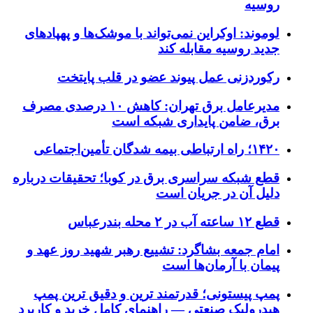
روسیه
لوموند: اوکراین نمی‌تواند با موشک‌ها و پهپادهای
جدید روسیه مقابله کند
رکوردزنی عمل پیوند عضو در قلب پایتخت
مدیرعامل برق تهران: کاهش ۱۰ درصدی مصرف
برق، ضامن پایداری شبکه است
۱۴۲۰؛ راه ارتباطی بیمه شدگان تأمین‌اجتماعی
قطع شبکه سراسری برق در کوبا؛ تحقیقات درباره
دلیل آن در جریان است
قطع ۱۲ ساعته آب در ۲ محله بندرعباس
امام جمعه بشاگرد: تشییع رهبر شهید روز عهد و
پیمان با آرمان‌ها است
پمپ پیستونی؛ قدرتمند ترین و دقیق‌ ترین پمپ
هیدرولیک صنعتی — راهنمای کامل خرید و کاربرد