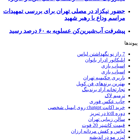
حضور نیکزاد در مصلی تهران برای بررسی تمهیدات
مراسم وداع با رهبر شهید
پیشرفت آب‌شیرین‌کن عسلویه به ۶۰ درصد رسید
پیوندها
7 راز نو نگهداشتن لباس
اپلیکاتور ادرار بانوان
اسباب بازی
اسباب بازی
باربری حکیمیه تهران
بهترین برندهای فن کویل
تجارتخانه آراد برندینگ
ترمیم لاک
چاپ عکس فوری
خرید اکانت chatgpt روی ایمیل شخصی
دوره icdl در تبریز
سالن زیبایی تهران
قیمت کانتینر 20 فوت
لباس و کفش مردانه ارزان
لیزر مو در اندیشه