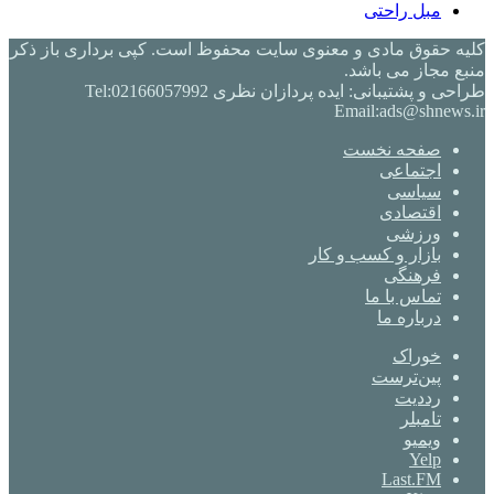
مبل راحتی
کلیه حقوق مادی و معنوی سایت محفوظ است. کپی برداری باز ذکر
منبع مجاز می باشد.
طراحی و پشتیبانی: ایده پردازان نظری Tel:02166057992
Email:ads@shnews.ir
صفحه نخست
اجتماعی
سیاسی
اقتصادی
ورزشی
بازار و کسب و کار
فرهنگی
تماس با ما
درباره ما
خوراک
‫پین‌ترست
‫رددیت
‫تامبلر
ویمیو
Yelp
Last.FM