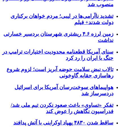
منصوب شد
تشدید ناآرامی‌ها در لیبی؛ مردم خواهان برکناری
دولت شدند+ فیلم
زمین لرزه ۴.۶ ریشتری شهرستان بردسیر خسارتی
نداشت
سنای آمریکا قطعنامه محدودیت اختیارات ترامپ در
جنگ با ایران را رد کرد
تالاب نبض سلامت حوضه آبریز است؛ لزوم شروع
رهاسازی حقابه گاوخونی
هواپیماهای سوخت‌رسان آمریکا برای اسرائیل
دردسرساز شد
تفکر «تساوی» باعث صعود نکردن تیم ملی شد/
فدراسیون نگاهش را عوض کند
ساقط شدن ۴۸۳۰ پهپاد اوکراینی با آتش پدافند