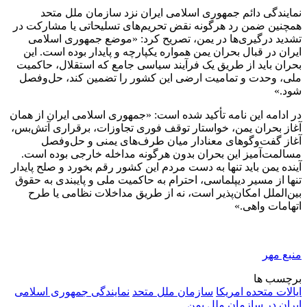
نمایندگی دائم جمهوری اسلامی ایران نزد سازمان ملل متحد
همچنین ضمن رد هرگونه نقض تحریم‌های تسلیحاتی یا مشارکت در
تشدید درگیری‌ها در یمن، تصریح کرد: «موضع جمهوری اسلامی
ایران در قبال بحران یمن همواره یکپارچه و پایدار بوده است. این
بحران باید از طریق یک فرآیند سیاسی جامع که استقلال، حاکمیت
ملی، وحدت و تمامیت ارضی این کشور را تضمین کند، حل‌وفصل
شود.»
در ادامه این نامه تأکید شده است: «جمهوری اسلامی ایران از همان
آغاز بحران یمن، خواستار توقف فوری تجاوزات، برقراری آتش‌بس،
آغاز گفت‌وگوهای معنادار میان طرف‌های یمنی و حل‌وفصل
مسالمت‌آمیز این بحران بدون هرگونه مداخله خارجی بوده است.
آینده یمن باید تنها به دست مردم این کشور رقم بخورد و صلح پایدار
تنها از مسیر دیپلماسی، احترام به حاکمیت ملی و پایبندی به حقوق
بین‌الملل امکان‌پذیر است، نه از طریق مداخلات نظامی یا طرح
اتهامات واهی.»
منبع مهر
برچسب ها
ایالات متحده امریکا
سازمان ملل متحد
نمایندگی جمهوری اسلامی
ایران در سازمان ملل
یمن