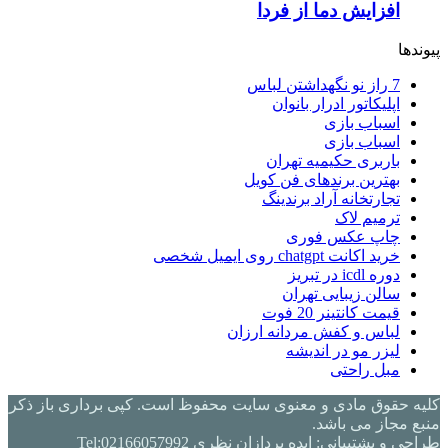
افزایش دما از فردا
پیوندها
7 راز نو نگهداشتن لباس
اپلیکاتور ادرار بانوان
اسباب بازی
اسباب بازی
باربری حکیمیه تهران
بهترین برندهای فن کویل
تجارتخانه آراد برندینگ
ترمیم لاک
چاپ عکس فوری
خرید اکانت chatgpt روی ایمیل شخصی
دوره icdl در تبریز
سالن زیبایی تهران
قیمت کانتینر 20 فوت
لباس و کفش مردانه ارزان
لیزر مو در اندیشه
مبل راحتی
کلیه حقوق مادی و معنوی سایت محفوظ است. کپی برداری باز ذکر
منبع مجاز می باشد.
طراحی و پشتیبانی: ایده پردازان نظری Tel:02166057992