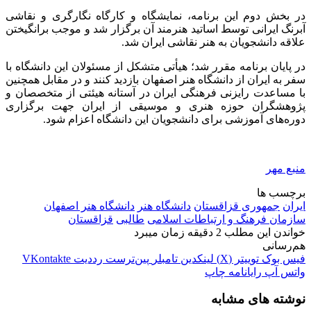
در بخش دوم این برنامه، نمایشگاه و کارگاه نگارگری و نقاشی
آبرنگ ایرانی توسط اساتید هنرمند آن برگزار شد و موجب برانگیختن
علاقه دانشجویان به هنر نقاشی ایران شد.
در پایان برنامه مقرر شد؛ هیأتی متشکل از مسئولان این دانشگاه با
سفر به ایران از دانشگاه هنر اصفهان بازدید کنند و در مقابل همچنین
با مساعدت رایزنی فرهنگی ایران در آستانه هیئتی از متخصصان و
پژوهشگران حوزه هنری و موسیقی از ایران جهت برگزاری
دوره‌های آموزشی برای دانشجویان این دانشگاه اعزام شود.
منبع مهر
برچسب ها
ایران
جمهوری قزاقستان
دانشگاه هنر
دانشگاه هنر اصفهان
سازمان فرهنگ و ارتباطات اسلامی
طالبی
قزاقستان
خواندن این مطلب 2 دقیقه زمان میبرد
هم‌رسانی
فیس بوک
توییتر (X)
لینکدین
‫تامبلر
‫پین‌ترست
‫رددیت
‫VKontakte
واتس آپ
رایانامه
چاپ
نوشته های مشابه