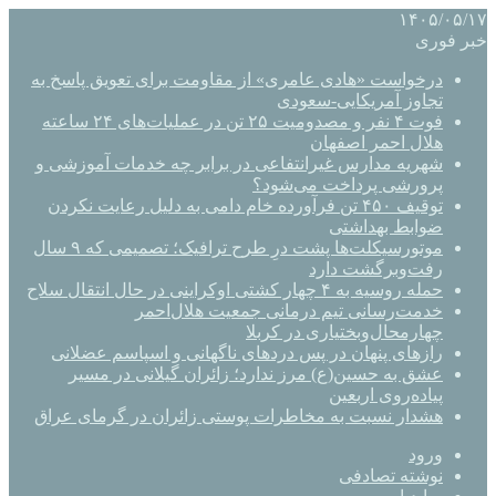
۱۴۰۵/۰۵/۱۷
خبر فوری
درخواست «هادی عامری» از مقاومت برای تعویق پاسخ به
تجاوز آمریکایی-سعودی
فوت ۴ نفر و مصدومیت ۲۵ تن در عملیات‌های ۲۴ ساعته
هلال احمر اصفهان
شهریه مدارس غیرانتفاعی در برابر چه خدمات آموزشی و
پرورشی پرداخت می‌شود؟
توقیف ۴۵۰ تن فرآورده خام دامی به دلیل رعایت نکردن
ضوابط بهداشتی
موتورسیکلت‌ها پشت درِ طرح ترافیک؛ تصمیمی که ۹ سال
رفت‌وبرگشت دارد
حمله روسیه به ۴ چهار کشتی اوکراینی در حال انتقال سلاح
خدمت‌رسانی تیم درمانی جمعیت هلال‌احمر
چهارمحال‌وبختیاری در کربلا
رازهای پنهان در پس دردهای ناگهانی و اسپاسم عضلانی
عشق به حسین(ع) مرز ندارد؛ زائران گیلانی در مسیر
پیاده‌روی اربعین
هشدار نسبت به مخاطرات پوستی زائران در گرمای عراق
ورود
نوشته تصادفی