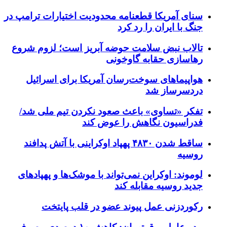
سنای آمریکا قطعنامه محدودیت اختیارات ترامپ در
جنگ با ایران را رد کرد
تالاب نبض سلامت حوضه آبریز است؛ لزوم شروع
رهاسازی حقابه گاوخونی
هواپیماهای سوخت‌رسان آمریکا برای اسرائیل
دردسرساز شد
تفکر «تساوی» باعث صعود نکردن تیم ملی شد/
فدراسیون نگاهش را عوض کند
ساقط شدن ۴۸۳۰ پهپاد اوکراینی با آتش پدافند
روسیه
لوموند: اوکراین نمی‌تواند با موشک‌ها و پهپادهای
جدید روسیه مقابله کند
رکوردزنی عمل پیوند عضو در قلب پایتخت