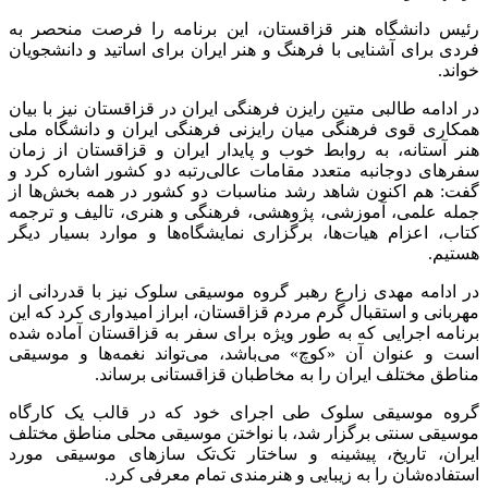
رئیس دانشگاه هنر قزاقستان، این برنامه را فرصت منحصر به
فردی برای آشنایی با فرهنگ و هنر ایران برای اساتید و دانشجویان
خواند.
در ادامه طالبی متین رایزن فرهنگی ایران در قزاقستان نیز با بیان
همکاری قوی فرهنگی میان رایزنی فرهنگی ایران و دانشگاه ملی
هنر آستانه، به روابط خوب و پایدار ایران و قزاقستان از زمان
سفرهای دوجانبه متعدد مقامات عالی‌رتبه دو کشور اشاره کرد و
گفت: هم اکنون شاهد رشد مناسبات دو کشور در همه بخش‌ها از
جمله علمی، آموزشی، پژوهشی، فرهنگی و هنری، تالیف و ترجمه
کتاب، اعزام هیات‌ها، برگزاری نمایشگاه‌ها و موارد بسیار دیگر
هستیم.
در ادامه مهدی زارع رهبر گروه موسیقی سلوک نیز با قدردانی از
مهربانی و استقبال گرم مردم قزاقستان، ابراز امیدواری کرد که این
برنامه اجرایی که به طور ویژه برای سفر به قزاقستان آماده شده
است و عنوان آن «کوچ» می‌باشد، می‌تواند نغمه‌ها و موسیقی
مناطق مختلف ایران را به مخاطبان قزاقستانی برساند.
گروه موسیقی سلوک طی اجرای خود که در قالب یک کارگاه
موسیقی سنتی برگزار شد، با نواختن موسیقی محلی مناطق مختلف
ایران، تاریخ، پیشینه و ساختار تک‌تک سازهای موسیقی مورد
استفاده‌شان را به زیبایی و هنرمندی تمام معرفی کرد.