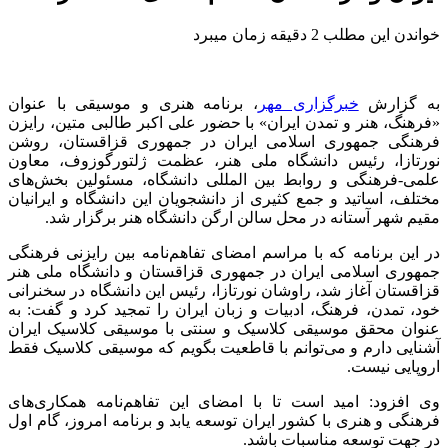
خواندن این مطلب 2 دقیقه زمان میبرد
به گزارش
خبرگزاری مهر
، برنامه هنری و موسیقی با عنوان
«فرهنگ، هنر و تمدن ایران» با حضور علی اکبر طالبی متین، رایزن
فرهنگی جمهوری اسلامی ایران در جمهوری قزاقستان، روشن
نورتازا، رئیس دانشگاه ملی هنر، عظمت ژلتورگوزوف، معاون
علمی-فرهنگی و روابط بین المللی دانشگاه، مسئولین بخش‌های
مختلف، اساتید و جمع کثیری از دانشجویان این دانشگاه و ایرانیان
مقیم شهر آستانه در محل سالن ارگن دانشگاه هنر برگزار شد.
در این برنامه که با مراسم امضای تفاهم‌نامه بین رایزنی فرهنگی
جمهوری اسلامی ایران در جمهوری قزاقستان و دانشگاه ملی هنر
قزاقستان آغاز شد، راوشان نورتازا، رئیس این دانشگاه در سخنرانی
خود، تمدن، فرهنگ، ادبیات و زبان ایران را تمجید کرد و گفت: به
عنوان محقق موسیقی کلاسیک و سنتی با موسیقی کلاسیک ایران
آشنایی دارم و می‌توانم با قاطعیت بگویم که موسیقی کلاسیک فقط
اروپایی نیست.
وی افزود: امید است تا با امضای این تفاهم‌نامه همکاری‌های
فرهنگی و هنری با کشور ایران توسعه یابد و برنامه امروز، گام اول
در جهت توسعه مناسبات باشد.