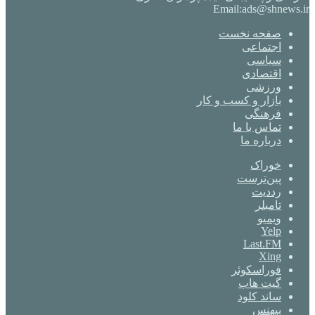
Email:ads@shnews.ir
صفحه نخست
اجتماعی
سیاسی
اقتصادی
ورزشی
بازار و کسب و کار
فرهنگی
تماس با ما
درباره ما
خوراک
‫پین‌ترست
‫رددیت
‫تامبلر
ویمیو
Yelp
Last.FM
Xing
فوراسکوئر
گیت ‌هاب
ساند کلود
بیهنس