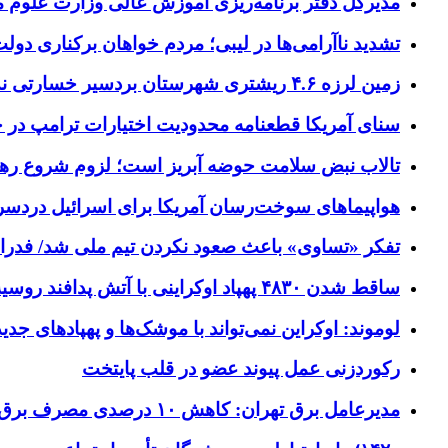
مدیرکل دفتر برنامه‌ریزی آموزش عالی وزارت علوم
تشدید ناآرامی‌ها در لیبی؛ مردم خواهان برکناری دول
زمین لرزه ۴.۶ ریشتری شهرستان بردسیر خسارتی نداشت
سنای آمریکا قطعنامه محدودیت اختیارات ترامپ در جنگ
تالاب نبض سلامت حوضه آبریز است؛ لزوم شروع ره
هواپیماهای سوخت‌رسان آمریکا برای اسرائیل دردس
تفکر «تساوی» باعث صعود نکردن تیم ملی شد/ فدر
ساقط شدن ۴۸۳۰ پهپاد اوکراینی با آتش پدافند روسیه
لوموند: اوکراین نمی‌تواند با موشک‌ها و پهپادهای جدی
رکوردزنی عمل پیوند عضو در قلب پایتخت
مدیرعامل برق تهران: کاهش ۱۰ درصدی مصرف برق، ضامن پایداری شبکه است