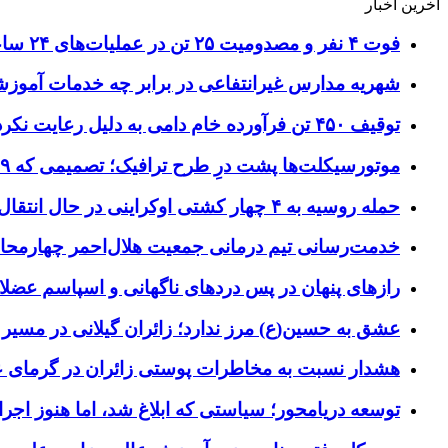
آخرین اخبار
فوت ۴ نفر و مصدومیت ۲۵ تن در عملیات‌های ۲۴ ساعته هلال احمر اصفهان
شهریه مدارس غیرانتفاعی در برابر چه خدمات آمو
توقیف ۴۵۰ تن فرآورده خام دامی به دلیل رعایت نکردن ضوابط بهداشتی
موتورسیکلت‌ها پشت درِ طرح ترافیک؛ تصمیمی که ۹ سال رفت‌وبرگشت دارد
حمله روسیه به ۴ چهار کشتی اوکراینی در حال انتقال سلاح
خدمت‌رسانی تیم درمانی جمعیت هلال‌احمر چهارمحال‌و
رازهای پنهان در پس دردهای ناگهانی و اسپاسم عضلا
عشق به حسین(ع) مرز ندارد؛ زائران گیلانی در مسیر پ
هشدار نسبت به مخاطرات پوستی زائران در گرمای 
توسعه دریامحور؛ سیاستی که ابلاغ شد، اما هنوز اج