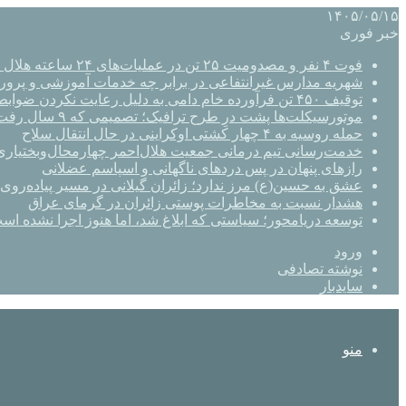
۱۴۰۵/۰۵/۱۵
خبر فوری
فوت ۴ نفر و مصدومیت ۲۵ تن در عملیات‌های ۲۴ ساعته هلال احمر اصفهان
شهریه مدارس غیرانتفاعی در برابر چه خدمات آموزشی و پرو
توقیف ۴۵۰ تن فرآورده خام دامی به دلیل رعایت نکردن ضوابط بهداشتی
موتورسیکلت‌ها پشت درِ طرح ترافیک؛ تصمیمی که ۹ سال رفت‌وبرگشت دارد
حمله روسیه به ۴ چهار کشتی اوکراینی در حال انتقال سلاح
خدمت‌رسانی تیم درمانی جمعیت هلال‌احمر چهارمحال‌وبختیاری 
رازهای پنهان در پس دردهای ناگهانی و اسپاسم عضلانی
عشق به حسین(ع) مرز ندارد؛ زائران گیلانی در مسیر پیاده‌روی 
هشدار نسبت به مخاطرات پوستی زائران در گرمای عراق
توسعه دریامحور؛ سیاستی که ابلاغ شد، اما هنوز اجرا نشده اس
ورود
نوشته تصادفی
سایدبار
منو