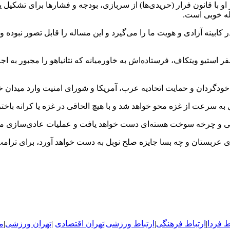
او با قانون فرار (حریدی‌ها) از سربازی، بودجه و فشارها برای تشکی
اله خوبی است.
 کابینه آزادی و هویت ما را می‌گیرد و این مساله را قابل تصور نبوده
استیو ویتکاف، فرستاده‌اش به خاورمیانه که نتانیاهو را مجبور به اجرا
دگردان و حمایت اتحادیه عرب، آمریکا و شورای امنیت وارد میدان خواه
 به سرعت از غزه محو خواهد شد و با هیچ الحاقی در غزه یا کرانه باخ
فاعی و چرخه سوخت هسته‌ای دست خواهد یافت و عملیات عادی‌سازی میا
 میلیارد دلار از سرمایه‌گذاری‌های عربستان و چه بسا جایزه صلح نوبل به دست خواهد
ط فردا
|
ارتباط فرهنگی
|
ارتباط ورزشی
|
ت
هران اقتصادی
|
تهران ورزشی
|
م