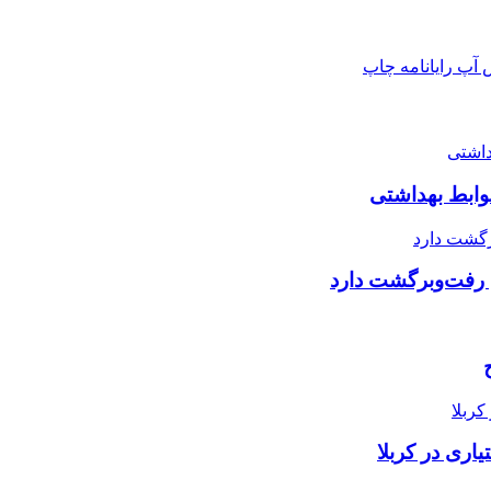
 آپ
رایانامه
چاپ
اری در کربلا