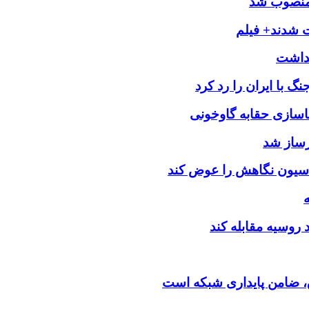
 منصوب شد
ت شدند+ فیلم
 با ایران را رد کرد
اسازی حقابه گاوخونی
رساز شد
اسیون نگاهش را عوض کند
د روسیه مقابله کند