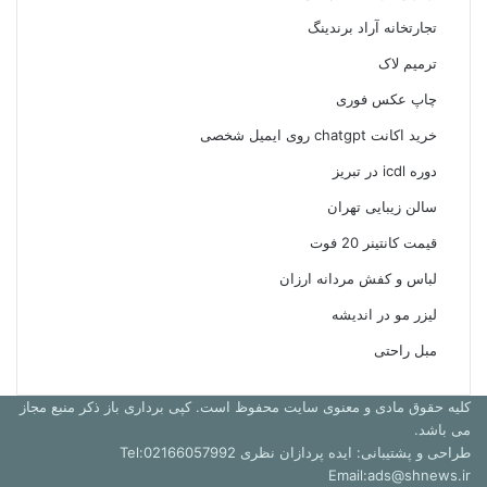
تجارتخانه آراد برندینگ
ترمیم لاک
چاپ عکس فوری
خرید اکانت chatgpt روی ایمیل شخصی
دوره icdl در تبریز
سالن زیبایی تهران
قیمت کانتینر 20 فوت
لباس و کفش مردانه ارزان
لیزر مو در اندیشه
مبل راحتی
کلیه حقوق مادی و معنوی سایت محفوظ است. کپی برداری باز ذکر منبع مجاز
می باشد.
طراحی و پشتیبانی: ایده پردازان نظری Tel:02166057992
Email:ads@shnews.ir