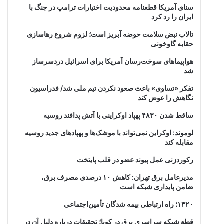
سنای آمریکا قطعنامه محدودیت اختیارات ترامپ در جنگ با
ایران را رد کرد
تالاب نبض سلامت حوضه آبریز است؛ لزوم شروع رهاسازی
حقابه گاوخونی
هواپیماهای سوخت‌رسان آمریکا برای اسرائیل دردسرساز
شد
تفکر «تساوی» باعث صعود نکردن تیم ملی شد/ فدراسیون
نگاهش را عوض کند
ساقط شدن ۴۸۳۰ پهپاد اوکراینی با آتش پدافند روسیه
لوموند: اوکراین نمی‌تواند با موشک‌ها و پهپادهای جدید روسیه
مقابله کند
رکوردزنی عمل پیوند عضو در قلب پایتخت
مدیرعامل برق تهران: کاهش ۱۰ درصدی مصرف برق،
ضامن پایداری شبکه است
۱۴۲۰؛ راه ارتباطی بیمه شدگان تأمین‌اجتماعی
قطع شبکه سراسری برق در کوبا؛ تحقیقات درباره دلیل آن در