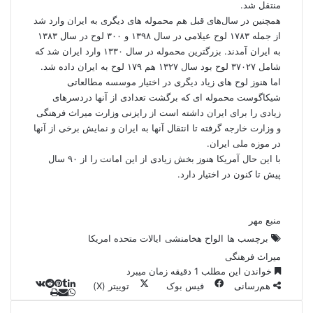
منتقل شد.
همچنین در سال‌های قبل هم محموله های دیگری به ایران وارد شد
از جمله ۱۷۸۳ لوح عیلامی در سال ۱۳۹۸ و ۳۰۰ لوح در سال ۱۳۸۳
به ایران آمدند. بزرگترین محموله در سال ۱۳۳۰ وارد ایران شد که
شامل ۳۷۰۲۷ لوح بود سال ۱۳۲۷ هم ۱۷۹ لوح به ایران داده شد.
اما هنوز لوح های زیاد دیگری در اختیار موسسه مطالعاتی
شیکاگوست محموله ای که برگشت تعدادی از آنها دردسرهای
زیادی را برای ایران داشته است از رایزنی وزارت میراث فرهنگی
و وزارت خارجه گرفته تا انتقال آنها به ایران و نمایش برخی از آنها
در موزه ملی ایران.
با این حال آمریکا هنوز بخش زیادی از این امانت را از ۹۰ سال
پیش تا کنون در اختیار دارد.
منبع مهر
برچسب ها
الواح هخامنشی
ایالات متحده امریکا
میراث فرهنگی
خواندن این مطلب 1 دقیقه زمان میبرد
هم‌رسانی
فیس بوک
توییتر (X)
ل
و
ر
چ
ی
ت
پ
ا
ا
ا
ر
V