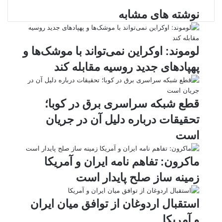
ن
ا
ی
ت
ی
د
K
پ
نوشته های مشابه
ا
د
ک
م
o
ن‌
س
ب
ت
ی
آ
ن
د
n
ی
ل
ا
t
ر
پ
ت
ر
a
م
ن
س
لوموند: اوکراین نمی‌تواند با موشک‌ها و
k
ه
ت
پهپادهای جدید روسیه مقابله کند
t
e
قطع شبکه سراسری برق در کوبا؛
تحقیقات درباره دلیل آن در جریان
است
ماکرون: تفاهم نامه ایران و آمریکا
زمینه ساز صلح پایدار است
استقبال اردوغان از توافق میان ایران
و آمریکا