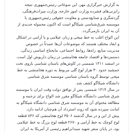
به گزارش
خبرگزاری مهر
، این سوغاتی رئیس‌جمهوری نتیجه
رایزنی‌های فشرده وزارت امور خارجه، وزارت میراث‌فرهنگی،
گردشگری و صنایع‌دستی و معاونت حقوقی رئیس‌جمهوری با
موسسه شرق‌شناسی شیکاگو است که اکنون محموله جدیدی از
آن به ایران بازمی‌گردد.
این الواح اغلب به خط میخی و زبان عیلامی و یا آرامی در اشکال
و ابعاد مختلف هستند که موضوعات آن‌ها عمدتاً در خصوص
مدیریت منابع، راه‌ها، روابط اجتماعی، مایحتاج اساسی زندگی،
دستمزدها و اقتصاد جامعه هخامنشی در زمان داریوش اول است.
در اسفند ۱۳۱۱ شمسی در کاوش‌های باستان شناسی باروی تخت
جمشید حدود ۳۰ هزار لوح گلی مربوط به دوره هخامنشی به خط
میخی توسط گروه باستان شناسی موسسه شرق شناسی
دانشگاه شیکاگو کشف شد.
در سال ۱۳۱۴ شمسی پس از توافق دولت وقت ایران با موسسه
شرق شناسی دانشگاه شیکاگو مقرر شد الواح برای ترجمه و
مطالعه محتوای آن به موسسه شرق شناسی دانشگاه شیکاگو به
امانت سپرده شود که روند استرداد آن هم‌چنان ادامه دارد.
پیش از این و در سال گذشته ۳۵۰۶ لوح هخامنشی که ۸۳۶ قطعه
لوح کوچک به خط آرامی و ۲۶۷۰ قطعه لوح بزرگ به خط عیلامی
بود، در پایان سفر شهید سیدابراهیم رئیسی از آمریکا به ایران