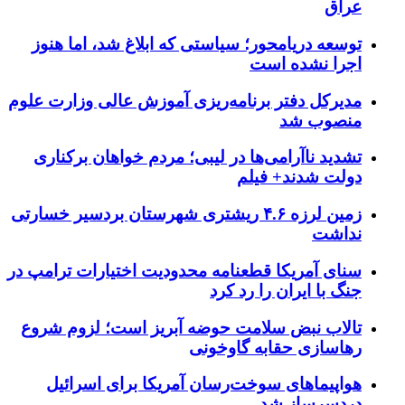
عراق
توسعه دریامحور؛ سیاستی که ابلاغ شد، اما هنوز
اجرا نشده است
مدیرکل دفتر برنامه‌ریزی آموزش عالی وزارت علوم
منصوب شد
تشدید ناآرامی‌ها در لیبی؛ مردم خواهان برکناری
دولت شدند+ فیلم
زمین لرزه ۴.۶ ریشتری شهرستان بردسیر خسارتی
نداشت
سنای آمریکا قطعنامه محدودیت اختیارات ترامپ در
جنگ با ایران را رد کرد
تالاب نبض سلامت حوضه آبریز است؛ لزوم شروع
رهاسازی حقابه گاوخونی
هواپیماهای سوخت‌رسان آمریکا برای اسرائیل
دردسرساز شد