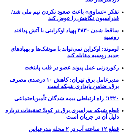
تفکر «تساوی» باعث صعود نکردن تیم ملی شد/
فدراسیون نگاهش را عوض کند
ساقط شدن ۴۸۳۰ پهپاد اوکراینی با آتش پدافند
روسیه
لوموند: اوکراین نمی‌تواند با موشک‌ها و پهپادهای
جدید روسیه مقابله کند
رکوردزنی عمل پیوند عضو در قلب پایتخت
مدیرعامل برق تهران: کاهش ۱۰ درصدی مصرف
برق، ضامن پایداری شبکه است
۱۴۲۰؛ راه ارتباطی بیمه شدگان تأمین‌اجتماعی
قطع شبکه سراسری برق در کوبا؛ تحقیقات درباره
دلیل آن در جریان است
قطع ۱۲ ساعته آب در ۲ محله بندرعباس