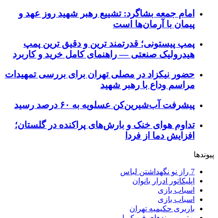
امام جمعه بشاگرد: تشییع رهبر شهید روز عهد و
پیمان با آرمان‌ها است
پمپ پیستونی؛ قدرتمند ترین و دقیق‌ ترین پمپ
هیدرولیک صنعتی — راهنمای کامل خرید و کاربرد
حضور نیکزاد در مصلی تهران برای بررسی تمهیدات
مراسم وداع با رهبر شهید
پیشرفت آب‌شیرین‌کن عسلویه به ۶۰ درصد رسید
تداوم هوای خنک و بارش‌های پراکنده در گلستان؛
افزایش دما از فردا
پیوندها
7 راز نو نگهداشتن لباس
اپلیکاتور ادرار بانوان
اسباب بازی
اسباب بازی
باربری حکیمیه تهران
بهترین برندهای فن کویل