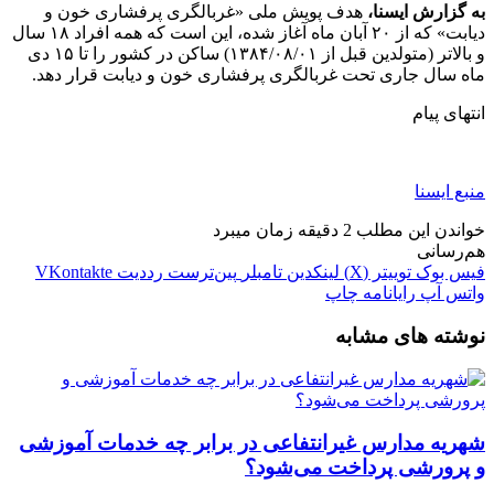
به گزارش ایسنا،
هدف پویش ملی «غربالگری پرفشاری خون و
دیابت» که از ۲۰ آبان ماه آغاز شده، این است که همه افراد ۱۸ سال
و بالاتر (متولدین قبل از ۱۳۸۴/۰۸/۰۱) ساکن در کشور را تا ۱۵ دی
ماه سال جاری تحت غربالگری پرفشاری خون و دیابت قرار دهد.
انتهای پیام
منبع ایسنا
خواندن این مطلب 2 دقیقه زمان میبرد
هم‌رسانی
فیس بوک
توییتر (X)
لینکدین
‫تامبلر
‫پین‌ترست
‫رددیت
‫VKontakte
واتس آپ
رایانامه
چاپ
نوشته های مشابه
شهریه مدارس غیرانتفاعی در برابر چه خدمات آموزشی
و پرورشی پرداخت می‌شود؟