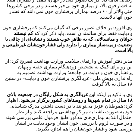
به فشارخون بالا، از بیماری خود بی‌خبر هستند و در برخی کشورها
حتی بالاتر از ۶۰ درصد بیماران پرفشاری خون نمی‌دانند که فشار
خون آنها بالاست.
وی افزود: بر خلاف تصور برخی که گمان می‌کنند که پرفشاری خون
و دیابت فقط برای سالمندان است، باید ذکر کرد که
کم نیستند
جوانان و میانسالانی که به ظاهر خوب هستند و نشانه‌ای از چاقی یا
وضعیت زمینه‌ساز بیماری را ندارند ولی فشارخون‌شان غیرطبیعی و
بالا است.
مدیر دفتر آموزش و ارتقای سلامت وزارت بهداشت تصریح کرد: از
این رو برای کمک به تشخیص زودهنگام بیماری خفته و پنهان
پرفشاری خون و دیابت در جامعه؛ وزارت بهداشت تصمیم به
راه‌اندازی پویش ملی «غربالگری پرفشاری خون و دیابت» در سنین
۱۸ سال به بالا گرفت.
وی با تاکید بر اینکه
این غربالگری به شکل رایگان در جمعیت بالای
۱۸ سال در تمام شهرها و روستاهای کشور برگزار می‌شود
، اظهار
کرد: هموطنان عزیز می‌توانند با در دست داشتن مدرک شناسایی
خود به صورت ناشتا به مراکز بهداشتی مراجعه کنند و از نظر
احتمال ابتلا به بیماری‌های مذکور طبق فرمول علمی بررسی شوند
و در صورت لزوم با بررسی خون ایشان وجود دیابت در ایشان
بررسی شود و فشار خون‌شان را هم اندازه بگیرند.