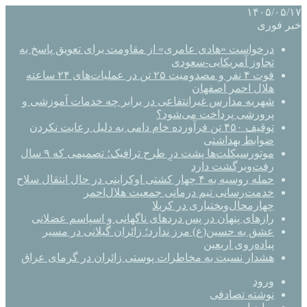
۱۴۰۵/۰۵/۱۷
خبر فوری
درخواست «هادی عامری» از مقاومت برای تعویق پاسخ به
تجاوز آمریکایی-سعودی
فوت ۴ نفر و مصدومیت ۲۵ تن در عملیات‌های ۲۴ ساعته
هلال احمر اصفهان
شهریه مدارس غیرانتفاعی در برابر چه خدمات آموزشی و
پرورشی پرداخت می‌شود؟
توقیف ۴۵۰ تن فرآورده خام دامی به دلیل رعایت نکردن
ضوابط بهداشتی
موتورسیکلت‌ها پشت درِ طرح ترافیک؛ تصمیمی که ۹ سال
رفت‌وبرگشت دارد
حمله روسیه به ۴ چهار کشتی اوکراینی در حال انتقال سلاح
خدمت‌رسانی تیم درمانی جمعیت هلال‌احمر
چهارمحال‌وبختیاری در کربلا
رازهای پنهان در پس دردهای ناگهانی و اسپاسم عضلانی
عشق به حسین(ع) مرز ندارد؛ زائران گیلانی در مسیر
پیاده‌روی اربعین
هشدار نسبت به مخاطرات پوستی زائران در گرمای عراق
ورود
نوشته تصادفی