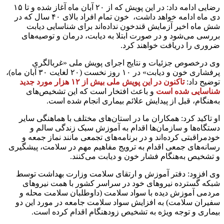
رضایی ادامه داد: در این پویش که از ۲۰ آبان ماه آغاز شده و تا ۱۵
دی ماه ادامه خواهد داشت، ‌ خون تمام افراد بالای ۴۰ سال که در
شش ماه اخیر آزمایش قندخون نداده‌اند برای شناسایی دیابت
بررسی می‌شود و در صورت ابتلا به دیابت، درمان و توصیه‌های
ضروری را دریافت خواهند کرد.
وی درخصوص جزئیات و نتایج اجرای پویش ملی «غربالگری
پرفشاری خون و دیابت» در ۱۰ روز نخست (۲۰ لغایت ۳۰ آبان ماه)، ‌
توضیح داد:
تاکنون در این پویش ملی بیش از ۱۲ هزار مورد جدید
شناسایی شده است
و باعث افتخار است که این تشخیص‌های
به‌هنگام، قبل از پیدایش علائم بیماری انجام شده است.
او تاکید کرد: همکاران ما در استان‌های مختلف با هماهنگی سایر
دستگاه‌ها و سازمان‌ها اقدام به آموزش سبک زندگی سالم و
خودمراقبتی کرده‌اند و در برنامه‌های تجمعی مانند نماز جمعه و
رسانه‌های جمعی اقدام به ترویج مفاهیم مهم در سلامت، پیشگیری
و تشخیص به‌هنگام فشار خون و دیابت می‌کنند.
وی افزود: دفتر آموزش و ارتقای سلامت وزارت بهداشت توسط
شبکه گسترده نیروهای خود در سراسر کشور با همت نیروهای
مردمی آموزش دیده با سواد سلامت (داوطلبان سلامت محله و
سفیران سلامت) به افزایش سواد سلامت جامعه در مورد این دو
بیماری و توجه ویژه به تشخیص زودهنگام اقدام کرده است.