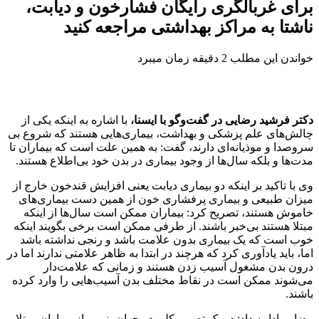
برای غربالگری رایگان فشارخون و دیابت،
ناشتا به مراکز بهداشتی مراجعه کنید
خواندن این مطلب 2 دقیقه زمان میبرد
دکتر فرشید رضایی در گفت‌وگو با ایسنا،
با اشاره به اینکه یکی از
چالش‌های علم پزشکی و بهداشت، بیماری‌هایی هستند که شروع بی
سروصدا و موذیانه‌ای دارند، گفت: به همین علت است که بیماران تا
مدت‌ها و بلکه سال‌ها از وجود بیماری در بدن خود بی‌اطلاع هستند.
وی با تاکید بر اینکه دو بیماری دیابت یعنی افزایش قندخون خارج از
میزان طبیعی و بیماری پرفشاری خون از همین دست بیماری‌های
خاموش هستند، تصریح کرد: بیماران ممکن است سال‌ها از اینکه
مبتلا هستند بی‌خبر باشند. از طرفی ممکن است برخی بگویند اینکه
خوب است که یک بیماری بدون علامت باشد و رنجی نداشته باشد
اما، باید یادآوری کرد که هرچند در ابتدا به ظاهر علامتی ندارند اما در
درون بدن مشغول آسیب زدن هستند و زمانی که علامت‌دار
می‌شوند ممکن است در نقاط مختلف بدن آسیب‌هایی را وارد کرده
باشند.
رضایی ادامه داد: در یک تصویر کلی در جهان، نیمی از بیماران مبتلا