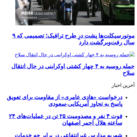
موتورسیکلت‌ها پشت درِ طرح ترافیک؛ تصمیمی که ۹
سال رفت‌وبرگشت دارد
حمله روسیه به ۴ چهار کشتی اوکراینی در حال انتقال
سلاح
آخرین اخبار
درخواست «هادی عامری» از مقاومت برای تعویق
پاسخ به تجاوز آمریکایی-سعودی
فوت ۴ نفر و مصدومیت ۲۵ تن در عملیات‌های ۲۴
ساعته هلال احمر اصفهان
شهریه مدارس غیرانتفاعی در برابر چه خدمات