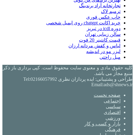
تجارتخانه آراد برندینگ
ترمیم لاک
چاپ عکس فوری
خرید اکانت chatgpt روی ایمیل شخصی
دوره icdl در تبریز
سالن زیبایی تهران
قیمت کانتینر 20 فوت
لباس و کفش مردانه ارزان
لیزر مو در اندیشه
مبل راحتی
کلیه حقوق مادی و معنوی سایت محفوظ است. کپی برداری باز ذکر
منبع مجاز می باشد.
طراحی و پشتیبانی: ایده پردازان نظری Tel:02166057992
Email:ads@shnews.ir
صفحه نخست
اجتماعی
سیاسی
اقتصادی
ورزشی
بازار و کسب و کار
فرهنگی