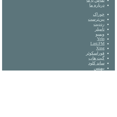
تماس با ما
درباره ما
خوراک
‫پین‌ترست
‫رددیت
‫تامبلر
ویمیو
Yelp
Last.FM
Xing
فوراسکوئر
گیت ‌هاب
ساند کلود
بیهنس