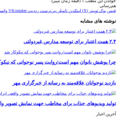
خواندن این مطلب 1 دقیقه زمان میبرد
هم‌رسانی
فیس بوک
توییتر (X)
لینکدین
‫تامبلر
‫پین‌ترست
‫رددیت
‫VKontakte
واتس
نوشته های مشابه
۲.۴ همت اعتبار برای توسعه مدارس غیردولتی
چرا پوشش بانوان مهم است/روایت پسر نوجوانی که نیکوک
بازدید نوجوانان علاقه‌مند به رسانه از خبرگزاری مهر
تولید ویدیوهای جذاب برای مخاطب جهت نمایش تصویر واق
آخرین اخبار