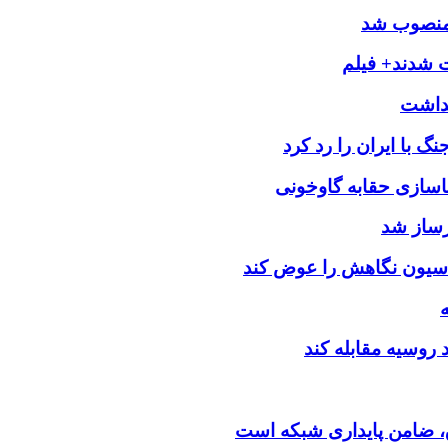
 منصوب شد
ت شدند+ فیلم
 با ایران را رد کرد
اسازی حقابه گاوخونی
رساز شد
اسیون نگاهش را عوض کند
د روسیه مقابله کند