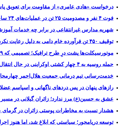
درخواست «هادی عامری» از مقاومت برای تعویق پاس
فوت ۴ نفر و مصدومیت ۲۵ تن در عملیات‌های ۲۴ ساعته هلال احمر اصفهان
شهریه مدارس غیرانتفاعی در برابر چه خدمات آمو
توقیف ۴۵۰ تن فرآورده خام دامی به دلیل رعایت نکردن ضوابط بهداشتی
موتورسیکلت‌ها پشت درِ طرح ترافیک؛ تصمیمی که ۹ سال رفت‌وبرگشت دارد
حمله روسیه به ۴ چهار کشتی اوکراینی در حال انتقال سلاح
خدمت‌رسانی تیم درمانی جمعیت هلال‌احمر چهارمحال‌و
رازهای پنهان در پس دردهای ناگهانی و اسپاسم عضلا
عشق به حسین(ع) مرز ندارد؛ زائران گیلانی در مسیر پ
هشدار نسبت به مخاطرات پوستی زائران در گرمای 
توسعه دریامحور؛ سیاستی که ابلاغ شد، اما هنوز اج