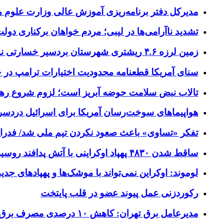
مدیرکل دفتر برنامه‌ریزی آموزش عالی وزارت علوم
تشدید ناآرامی‌ها در لیبی؛ مردم خواهان برکناری دول
زمین لرزه ۴.۶ ریشتری شهرستان بردسیر خسارتی نداشت
سنای آمریکا قطعنامه محدودیت اختیارات ترامپ در جنگ
تالاب نبض سلامت حوضه آبریز است؛ لزوم شروع ره
هواپیماهای سوخت‌رسان آمریکا برای اسرائیل دردس
تفکر «تساوی» باعث صعود نکردن تیم ملی شد/ فدر
ساقط شدن ۴۸۳۰ پهپاد اوکراینی با آتش پدافند روسیه
لوموند: اوکراین نمی‌تواند با موشک‌ها و پهپادهای جدی
رکوردزنی عمل پیوند عضو در قلب پایتخت
مدیرعامل برق تهران: کاهش ۱۰ درصدی مصرف برق، ضامن پایداری شبکه است