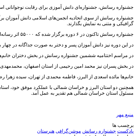
جشنواره رسانش، جشنواره‌ای دانش آموزی برای رقابت نوجوانانی اس
جشنواره رسانش از سوی اتحادیه انجمن‌های اسلامی دانش آموزان برگز
گرافیکی و متنی به نمایش بگذارند.
جشنواره رسانش تاکنون در ۶ دوره برگزار شده که ۵۵۰۰۰ اثر رسانه‌ای را دریافت کرده‌است. این میزان ارسال اثر نشان‌دهنده علاقه و مشارکت بالای نسل جوان در دنیای رسانه و تولید محتوا است.
در این دوره نیز دانش آموزان پسر و دختر به صورت جداگانه در چهار 
در مراسم اختتامیه ششمین جشنواره رسانش در بخش دختران خانم‌ها م
در بخش پسران نیز محمد امین رحیمی از استان اصفهان، محمدمهدی معم
خانم‌ها مائده اسعدی از البرز، فاطمه محمدی از تهران، سیده زهرا ر
همچنین دو استان البرز و خراسان شمالی با عملکرد موفق خود، استا
مسئول استان خراسان شمالی هم تقدیر به عمل آمد.
منبع مهر
برچسب ها
پادکست
جشنواره رسانش
موشن‌گرافی
هنرستان