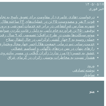
۱۴۰۵/۰۵/۱۷
خبر فوری
درخواست «هادی عامری» از مقاومت برای تعویق پاسخ به تجاو
فوت ۴ نفر و مصدومیت ۲۵ تن در عملیات‌های ۲۴ ساعته هلال احمر اصفهان
شهریه مدارس غیرانتفاعی در برابر چه خدمات آموزشی و پرو
توقیف ۴۵۰ تن فرآورده خام دامی به دلیل رعایت نکردن ضوابط بهداشتی
موتورسیکلت‌ها پشت درِ طرح ترافیک؛ تصمیمی که ۹ سال رفت‌وبرگشت دارد
حمله روسیه به ۴ چهار کشتی اوکراینی در حال انتقال سلاح
خدمت‌رسانی تیم درمانی جمعیت هلال‌احمر چهارمحال‌وبختیاری 
رازهای پنهان در پس دردهای ناگهانی و اسپاسم عضلانی
عشق به حسین(ع) مرز ندارد؛ زائران گیلانی در مسیر پیاده‌روی 
هشدار نسبت به مخاطرات پوستی زائران در گرمای عراق
ورود
نوشته تصادفی
سایدبار
منو