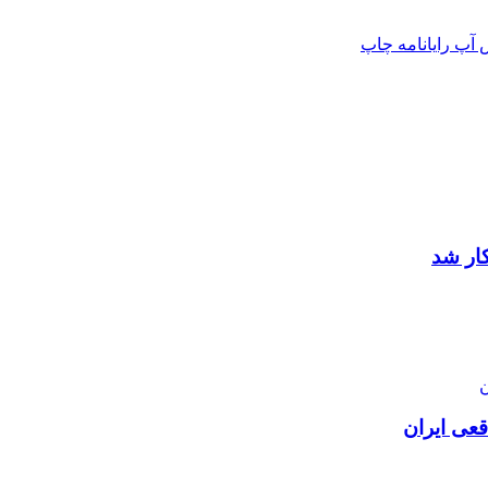
 آپ
رایانامه
چاپ
ار شد
عی ایران