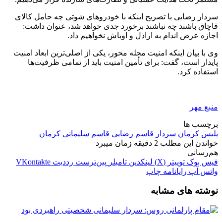
سردار رضایی با تصریح اینکه با خودروهای
شوتی
چه حامل کالای
قاچاق باشند چه نباشند برخورد جدی خواهد شد، عنوان داشت:
اجازه عرض اندام به اراذل و اوباش نخواهیم داد.
وی با بیان اینکه امنیت محله محور، یکی از اصلی‌ترین ابعاد امنیت
پایدار است، گفت: برای تأمین امنیت باید از تمامی ظرفیت‌ها
استفاده کرد.
منبع مهر
برچسب ها
پلیس کرمان
سردار قاسم رضایی
قاسم سلیمانی
کرمان
خواندن این مطلب 2 دقیقه زمان میبرد
هم‌رسانی
فیس بوک
توییتر (X)
لینکدین
‫تامبلر
‫پین‌ترست
‫رددیت
‫VKontakte
واتس آپ
رایانامه
چاپ
نوشته های مشابه