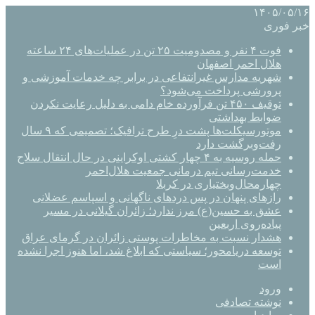
۱۴۰۵/۰۵/۱۶
خبر فوری
فوت ۴ نفر و مصدومیت ۲۵ تن در عملیات‌های ۲۴ ساعته
هلال احمر اصفهان
شهریه مدارس غیرانتفاعی در برابر چه خدمات آموزشی و
پرورشی پرداخت می‌شود؟
توقیف ۴۵۰ تن فرآورده خام دامی به دلیل رعایت نکردن
ضوابط بهداشتی
موتورسیکلت‌ها پشت درِ طرح ترافیک؛ تصمیمی که ۹ سال
رفت‌وبرگشت دارد
حمله روسیه به ۴ چهار کشتی اوکراینی در حال انتقال سلاح
خدمت‌رسانی تیم درمانی جمعیت هلال‌احمر
چهارمحال‌وبختیاری در کربلا
رازهای پنهان در پس دردهای ناگهانی و اسپاسم عضلانی
عشق به حسین(ع) مرز ندارد؛ زائران گیلانی در مسیر
پیاده‌روی اربعین
هشدار نسبت به مخاطرات پوستی زائران در گرمای عراق
توسعه دریامحور؛ سیاستی که ابلاغ شد، اما هنوز اجرا نشده
است
ورود
نوشته تصادفی