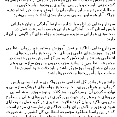
گشت زنی، ایست و بازرسی، پیگیری پرونده‌ها، پاسخگویی به
مطالبات مردم و سایر وظایفمان را با وضو و نیت خیر انجام دهیم
چراکه آثار همه اینها منتهی به رضایتمندی آحاد جامعه می‌شود.
سردار رضایی در ادامه با اشاره به ارتقا آمادگی و توان عملیاتی
پلیس استان گفت: آمادگی عملیاتی همسو با سرعت عمل در
صحنه‌های عملیاتی سنجیده می‌شود و مؤلفه‌های گوناگونی بر آن اثر
دارند.
سردار رضایی با تاکید بر نقش آموزش مستمر هم رزمان انتظامی
افزود: آموزش‌های علمی زیربنای انجام صحیح مأموریت‌های
انتظامی هستند و باید تلاش کنیم مراکز آموزش ضمن خدمت در
مجموعه انتظامی از اساتید مجرب درون و برون سازمانی و هم
رزمان مشتاق به آموزش پُر باشد و باید دقت شود آموزش‌ها
متناسب با مأموریت‌ها و تخصص‌ها باشند.
جانشین فرمانده کل انتظامی ضمن واکاوی منابع انسانی پلیس
کرمان، بر همتا پروری، انجام صحیح مؤلفه‌های فرهنگ سازمانی و
نهادینه کردن آن، رسیدگی به مشکلات و توجه ویژه به شناسایی
نیروهای خبره هر رده جهت بهره‌گیری در دوره‌های عالی و سطوح
مدیریتی تاکید و بیان کرد: عاقبت به خیری در گرو عمل به وصایای
شهدای عزیز و تلاش برای جلب حداکثری رضایتمندی مردم است
که در این راستا عملکرد مجموعه انتظامی کل کشور را به صورت
مستمر تحت هدایت عملیاتی و نظارت‌های سازنده قرار می‌دهیم.