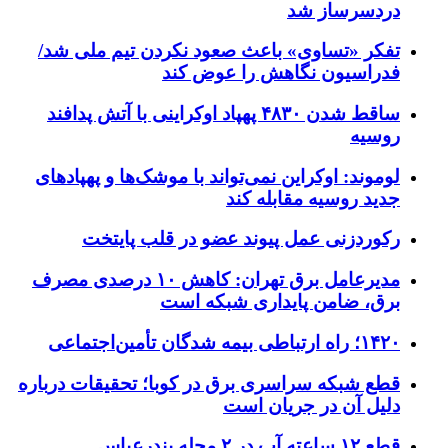
دردسرساز شد
تفکر «تساوی» باعث صعود نکردن تیم ملی شد/
فدراسیون نگاهش را عوض کند
ساقط شدن ۴۸۳۰ پهپاد اوکراینی با آتش پدافند
روسیه
لوموند: اوکراین نمی‌تواند با موشک‌ها و پهپادهای
جدید روسیه مقابله کند
رکوردزنی عمل پیوند عضو در قلب پایتخت
مدیرعامل برق تهران: کاهش ۱۰ درصدی مصرف
برق، ضامن پایداری شبکه است
۱۴۲۰؛ راه ارتباطی بیمه شدگان تأمین‌اجتماعی
قطع شبکه سراسری برق در کوبا؛ تحقیقات درباره
دلیل آن در جریان است
قطع ۱۲ ساعته آب در ۲ محله بندرعباس