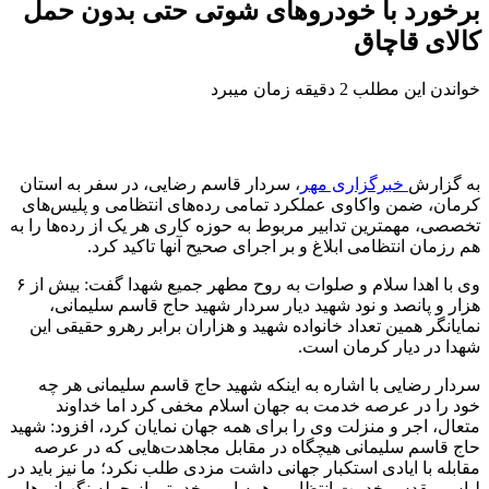
برخورد با خودروهای شوتی حتی بدون حمل
کالای قاچاق
خواندن این مطلب 2 دقیقه زمان میبرد
به گزارش
خبرگزاری مهر
، سردار قاسم رضایی، در سفر به استان
کرمان، ضمن واکاوی عملکرد تمامی رده‌های انتظامی و پلیس‌های
تخصصی، مهمترین تدابیر مربوط به حوزه کاری هر یک از رده‌ها را به
هم رزمان انتظامی ابلاغ و بر اجرای صحیح آنها تاکید کرد.
وی با اهدا سلام و صلوات به روح مطهر جمیع شهدا گفت: بیش از ۶
هزار و پانصد و نود شهید دیار سردار شهید حاج قاسم سلیمانی،
نمایانگر همین تعداد خانواده شهید و هزاران برابر رهرو حقیقی این
شهدا در دیار کرمان است.
سردار رضایی با اشاره به اینکه شهید حاج قاسم سلیمانی هر چه
خود را در عرصه خدمت به جهان اسلام مخفی کرد اما خداوند
متعال، اجر و منزلت وی را برای همه جهان نمایان کرد، افزود: شهید
حاج قاسم سلیمانی هیچگاه در مقابل مجاهدت‌هایی که در عرصه
مقابله با ایادی استکبار جهانی داشت
مزدی
طلب نکرد؛ ما نیز باید در
لباس مقدس خدمت انتظامی همه امور خدمتی از جمله نگهبانی‌ها،