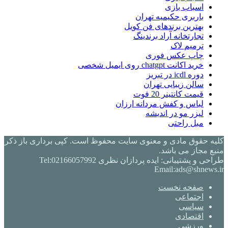
اسباب بازی
باربری حکیمیه تهران
بهترین برندهای فن کویل
تجارتخانه آراد برندینگ
ترمیم لاک
چاپ عکس فوری
خرید اکانت chatgpt روی ایمیل شخصی
دوره icdl در تبریز
سالن زیبایی تهران
قیمت کانتینر 20 فوت
لباس و کفش مردانه ارزان
لیزر مو در اندیشه
مبل راحتی
کلیه حقوق مادی و معنوی سایت محفوظ است. کپی برداری باز ذکر
منبع مجاز می باشد.
طراحی و پشتیبانی: ایده پردازان نظری Tel:02166057992
Email:ads@shnews.ir
صفحه نخست
اجتماعی
سیاسی
اقتصادی
ورزشی