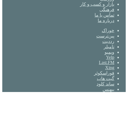
بازار و کسب و کار
فرهنگی
تماس با ما
درباره ما
خوراک
‫پین‌ترست
‫رددیت
‫تامبلر
ویمیو
Yelp
Last.FM
Xing
فوراسکوئر
گیت ‌هاب
ساند کلود
بیهنس