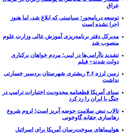
عراق
توسعه دریامحور؛ سیاستی که ابلاغ شد، اما هنوز
اجرا نشده است
مدیرکل دفتر برنامه‌ریزی آموزش عالی وزارت علوم
منصوب شد
تشدید ناآرامی‌ها در لیبی؛ مردم خواهان برکناری
دولت شدند+ فیلم
زمین لرزه ۴.۶ ریشتری شهرستان بردسیر خسارتی
نداشت
سنای آمریکا قطعنامه محدودیت اختیارات ترامپ در
جنگ با ایران را رد کرد
تالاب نبض سلامت حوضه آبریز است؛ لزوم شروع
رهاسازی حقابه گاوخونی
هواپیماهای سوخت‌رسان آمریکا برای اسرائیل