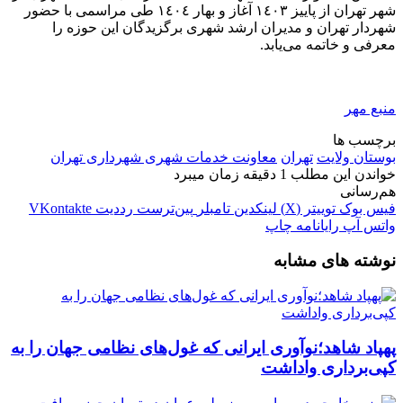
شهر تهران از پاییز ١٤٠٣ آغاز و بهار ١٤٠٤ طی مراسمی با حضور
شهردار تهران و مدیران ارشد شهری برگزیدگان این حوزه را
معرفی و خاتمه می‌یابد.
منبع مهر
برچسب ها
بوستان ولایت
تهران
معاونت خدمات شهری شهرداری تهران
خواندن این مطلب 1 دقیقه زمان میبرد
هم‌رسانی
فیس بوک
توییتر (X)
لینکدین
‫تامبلر
‫پین‌ترست
‫رددیت
‫VKontakte
واتس آپ
رایانامه
چاپ
نوشته های مشابه
پهپاد شاهد؛نوآوری ایرانی که غول‌های نظامی جهان را به
کپی‌برداری واداشت