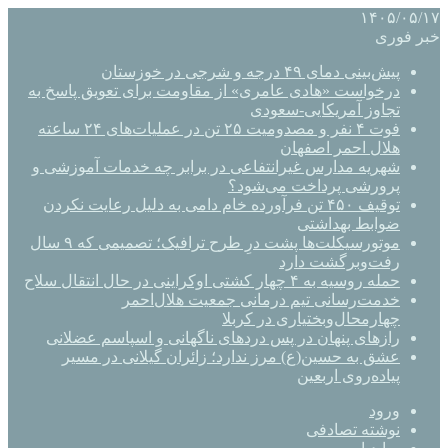
۱۴۰۵/۰۵/۱۷
خبر فوری
پیش‌بینی دمای ۴۹ درجه و شرجی در خوزستان
درخواست «هادی عامری» از مقاومت برای تعویق پاسخ به
تجاوز آمریکایی-سعودی
فوت ۴ نفر و مصدومیت ۲۵ تن در عملیات‌های ۲۴ ساعته
هلال احمر اصفهان
شهریه مدارس غیرانتفاعی در برابر چه خدمات آموزشی و
پرورشی پرداخت می‌شود؟
توقیف ۴۵۰ تن فرآورده خام دامی به دلیل رعایت نکردن
ضوابط بهداشتی
موتورسیکلت‌ها پشت درِ طرح ترافیک؛ تصمیمی که ۹ سال
رفت‌وبرگشت دارد
حمله روسیه به ۴ چهار کشتی اوکراینی در حال انتقال سلاح
خدمت‌رسانی تیم درمانی جمعیت هلال‌احمر
چهارمحال‌وبختیاری در کربلا
رازهای پنهان در پس دردهای ناگهانی و اسپاسم عضلانی
عشق به حسین(ع) مرز ندارد؛ زائران گیلانی در مسیر
پیاده‌روی اربعین
ورود
نوشته تصادفی