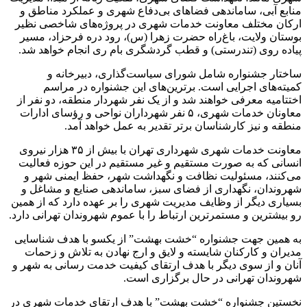
منابع آبی، ساماندهی فضاهای بی‌دفاع شهری و عملکرد مناطق و
ارکان مختلف معاونت خدمات شهری در پروژه‌های شاخصی نظیر
بوستان ولایت، باغ‌راه حضرت زهرا (س)، رود دره فرحزاد، مسیر
پیاده روی (تندرستی) و قطب گردشگری بام ری انجام خواهد شد.
ساختار جشنواره شامل شورای سیاست‌گذاری، دبیرخانه و
کمیته‌های اجرایی است. برترین‌های این جشنواره در مراسم
اختتامیه معرفی خواهند شد و از یک نفر شهردار منطقه، دو نفر از
معاونان خدمات شهری، ۵ نفر شهرداران نواحی و رؤسای ادارات
منطقه و نیز کارشناسان برتر تقدیر به عمل خواهد آمد.
معاونت خدمات شهری شهرداری تهران با بیش از ۳۵ هزار نیروی
انسانی که به صورت مستقیم و غیر مستقیم در این حوزه فعالیت
می‌کنند، مسئولیت نظافت و نگهداشت شهر، حفظ ایمنی شهر و
شهروندان، نگهداری از فضای سبز، ساماندهی صنایع و مشاغل و
بسیاری دیگر از وظایف مدیریت شهری را بر عهده دارد که از همین
رو بیشترین و مستمرترین ارتباط را با عموم شهروندان تهرانی دارد.
به همین جهت جشنواره “خشت بهشت” از یکسو با هدف شناسایی
مدیران و کارکنان شایسته و لایق و ارج نهادن به تلاش و زحمات
آنان و از سوی دیگر با هدف ارتقای کیفیت خدمت رسانی به شهر و
شهروندان تهرانی در حال برگزاری است.
نخستین جشنواره “خشت بهشت” با هدف ارتقای خدمات شهری در