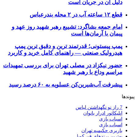
دلیل آن در جریان است
قطع ۱۲ ساعته آب در ۲ محله بندرعباس
امام جمعه بشاگرد: تشییع رهبر شهید روز عهد و
پیمان با آرمان‌ها است
پمپ پیستونی؛ قدرتمند ترین و دقیق‌ ترین پمپ
هیدرولیک صنعتی — راهنمای کامل خرید و کاربرد
حضور نیکزاد در مصلی تهران برای بررسی تمهیدات
مراسم وداع با رهبر شهید
پیشرفت آب‌شیرین‌کن عسلویه به ۶۰ درصد رسید
پیوندها
7 راز نو نگهداشتن لباس
اپلیکاتور ادرار بانوان
اسباب بازی
اسباب بازی
باربری حکیمیه تهران
بهترین برندهای فن کویل