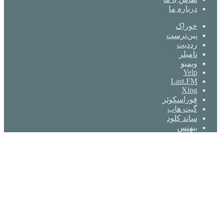
درباره ما
خوراک
‫پین‌ترست
‫رددیت
‫تامبلر
ویمیو
Yelp
Last.FM
Xing
فوراسکوئر
گیت ‌هاب
ساند کلود
بیهنس