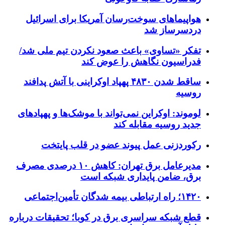
هواپیماهای سوخت‌رسان آمریکا برای اسرائیل
دردسرساز شد
تفکر «تساوی» باعث صعود نکردن تیم ملی شد/
فدراسیون نگاهش را عوض کند
ساقط شدن ۴۸۳۰ پهپاد اوکراینی با آتش پدافند
روسیه
لوموند: اوکراین نمی‌تواند با موشک‌ها و پهپادهای
جدید روسیه مقابله کند
رکوردزنی عمل پیوند عضو در قلب پایتخت
مدیرعامل برق تهران: کاهش ۱۰ درصدی مصرف
برق، ضامن پایداری شبکه است
۱۴۲۰؛ راه ارتباطی بیمه شدگان تأمین‌اجتماعی
قطع شبکه سراسری برق در کوبا؛ تحقیقات درباره