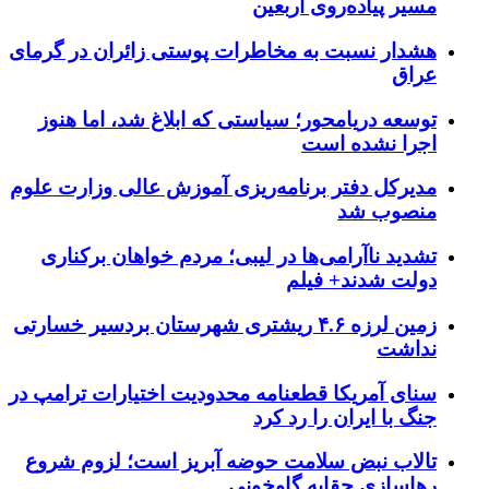
مسیر پیاده‌روی اربعین
هشدار نسبت به مخاطرات پوستی زائران در گرمای
عراق
توسعه دریامحور؛ سیاستی که ابلاغ شد، اما هنوز
اجرا نشده است
مدیرکل دفتر برنامه‌ریزی آموزش عالی وزارت علوم
منصوب شد
تشدید ناآرامی‌ها در لیبی؛ مردم خواهان برکناری
دولت شدند+ فیلم
زمین لرزه ۴.۶ ریشتری شهرستان بردسیر خسارتی
نداشت
سنای آمریکا قطعنامه محدودیت اختیارات ترامپ در
جنگ با ایران را رد کرد
تالاب نبض سلامت حوضه آبریز است؛ لزوم شروع
رهاسازی حقابه گاوخونی