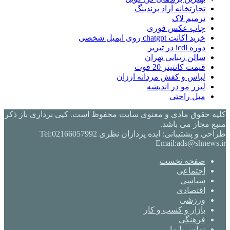
تجارتخانه آراد برندینگ
ترمیم لاک
چاپ عکس فوری
خرید اکانت chatgpt روی ایمیل شخصی
دوره icdl در تبریز
سالن زیبایی تهران
قیمت کانتینر 20 فوت
لباس و کفش مردانه ارزان
لیزر مو در اندیشه
مبل راحتی
کلیه حقوق مادی و معنوی سایت محفوظ است. کپی برداری باز ذکر
منبع مجاز می باشد.
طراحی و پشتیبانی: ایده پردازان نظری Tel:02166057992
Email:ads@shnews.ir
صفحه نخست
اجتماعی
سیاسی
اقتصادی
ورزشی
بازار و کسب و کار
فرهنگی
تماس با ما