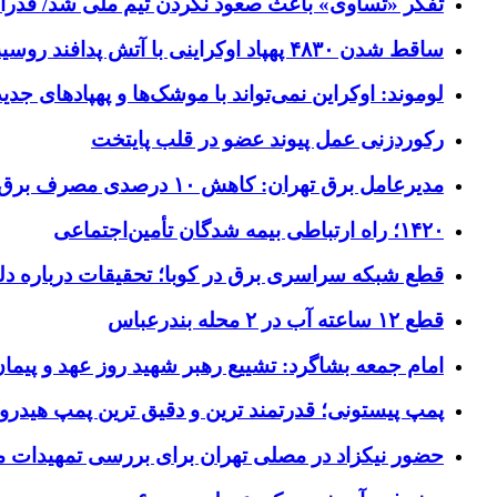
تفکر «تساوی» باعث صعود نکردن تیم ملی شد/ فدر
ساقط شدن ۴۸۳۰ پهپاد اوکراینی با آتش پدافند روسیه
لوموند: اوکراین نمی‌تواند با موشک‌ها و پهپادهای جدی
رکوردزنی عمل پیوند عضو در قلب پایتخت
مدیرعامل برق تهران: کاهش ۱۰ درصدی مصرف برق، ضامن پایداری شبکه است
۱۴۲۰؛ راه ارتباطی بیمه شدگان تأمین‌اجتماعی
قطع شبکه سراسری برق در کوبا؛ تحقیقات درباره دل
قطع ۱۲ ساعته آب در ۲ محله بندرعباس
امام جمعه بشاگرد: تشییع رهبر شهید روز عهد و پیمان
پمپ پیستونی؛ قدرتمند ترین و دقیق‌ ترین پمپ هیدرو
حضور نیکزاد در مصلی تهران برای بررسی تمهیدات مر