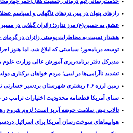
خدمت‌رسانی تیم درمانی جمعیت هلال‌احمر چهارمحال‌و
رازهای پنهان در پس دردهای ناگهانی و اسپاسم عضلا
عشق به حسین(ع) مرز ندارد؛ زائران گیلانی در مسیر پ
هشدار نسبت به مخاطرات پوستی زائران در گرمای 
توسعه دریامحور؛ سیاستی که ابلاغ شد، اما هنوز اج
مدیرکل دفتر برنامه‌ریزی آموزش عالی وزارت علوم
تشدید ناآرامی‌ها در لیبی؛ مردم خواهان برکناری دول
زمین لرزه ۴.۶ ریشتری شهرستان بردسیر خسارتی نداشت
سنای آمریکا قطعنامه محدودیت اختیارات ترامپ در جنگ
تالاب نبض سلامت حوضه آبریز است؛ لزوم شروع ره
هواپیماهای سوخت‌رسان آمریکا برای اسرائیل دردس