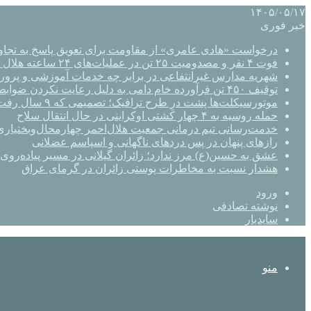
۱۴۰۵/۰۵/۱۷
خبر فوری
درخواست «هادی عامری» از مقاومت برای تعویق پاسخ به تجاو
فوت ۴ نفر و مصدومیت ۲۵ تن در عملیات‌های ۲۴ ساعته هلال احمر اصفهان
شهریه مدارس غیرانتفاعی در برابر چه خدمات آموزشی و پرو
توقیف ۴۵۰ تن فرآورده خام دامی به دلیل رعایت نکردن ضوابط بهداشتی
موتورسیکلت‌ها پشت درِ طرح ترافیک؛ تصمیمی که ۹ سال رفت‌وبرگشت دارد
حمله روسیه به ۴ چهار کشتی اوکراینی در حال انتقال سلاح
خدمت‌رسانی تیم درمانی جمعیت هلال‌احمر چهارمحال‌وبختیاری 
رازهای پنهان در پس دردهای ناگهانی و اسپاسم عضلانی
عشق به حسین(ع) مرز ندارد؛ زائران گیلانی در مسیر پیاده‌روی 
هشدار نسبت به مخاطرات پوستی زائران در گرمای عراق
ورود
نوشته تصادفی
سایدبار
منو