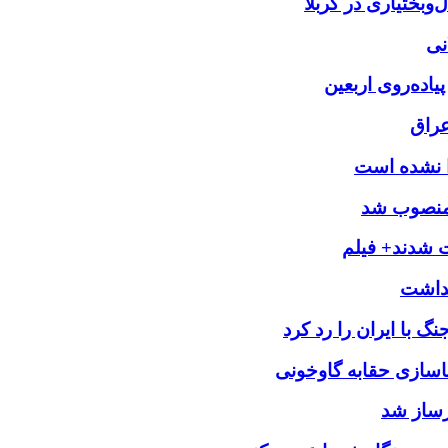
بختیاری در کربلا
نی
یاده‌روی اربعین
عراق
را نشده است
 منصوب شد
ت شدند+ فیلم
 با ایران را رد کرد
اسازی حقابه گاوخونی
رساز شد