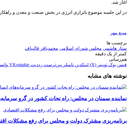
آغاز شد.
در این جلسه موضوع
ناترازی
انرژی در بخش صنعت و معدن و راهکار
منبع مهر
برچسب ها
ستار هاشمی
مجلس شورای اسلامی
محمدباقر قالیباف
کمتر از یک دقیقه
هم‌رسانی
فیس بوک
توییتر (X)
لینکدین
‫تامبلر
‫پین‌ترست
‫رددیت
‫VKontakte
واتس
نوشته های مشابه
نماینده سمنان در مجلس: راه نجات کشور در گرو سرمایه
برنامه‌ریزی مشترک دولت و مجلس برای رفع مشکلات اقت