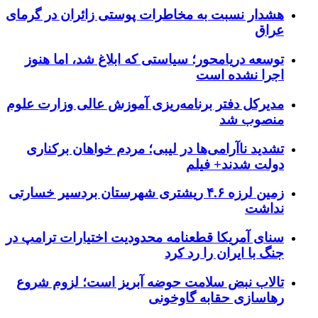
هشدار نسبت به مخاطرات پوستی زائران در گرمای
عراق
توسعه دریامحور؛ سیاستی که ابلاغ شد، اما هنوز
اجرا نشده است
مدیرکل دفتر برنامه‌ریزی آموزش عالی وزارت علوم
منصوب شد
تشدید ناآرامی‌ها در لیبی؛ مردم خواهان برکناری
دولت شدند+ فیلم
زمین لرزه ۴.۶ ریشتری شهرستان بردسیر خسارتی
نداشت
سنای آمریکا قطعنامه محدودیت اختیارات ترامپ در
جنگ با ایران را رد کرد
تالاب نبض سلامت حوضه آبریز است؛ لزوم شروع
رهاسازی حقابه گاوخونی