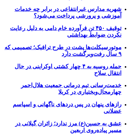
شهریه مدارس غیرانتفاعی در برابر چه خدمات
آموزشی و پرورشی پرداخت می‌شود؟
توقیف ۴۵۰ تن فرآورده خام دامی به دلیل رعایت
نکردن ضوابط بهداشتی
موتورسیکلت‌ها پشت درِ طرح ترافیک؛ تصمیمی که
۹ سال رفت‌وبرگشت دارد
حمله روسیه به ۴ چهار کشتی اوکراینی در حال
انتقال سلاح
خدمت‌رسانی تیم درمانی جمعیت هلال‌احمر
چهارمحال‌وبختیاری در کربلا
رازهای پنهان در پس دردهای ناگهانی و اسپاسم
عضلانی
عشق به حسین(ع) مرز ندارد؛ زائران گیلانی در
مسیر پیاده‌روی اربعین