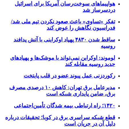
هواپیماهای سوخت‌رسان آمریکا برای اسرائیل
دردسرساز شد
تفکر «تساوی» باعث صعود نکردن تیم ملی شد/
فدراسیون نگاهش را عوض کند
ساقط شدن ۴۸۳۰ پهپاد اوکراینی با آتش پدافند
روسیه
لوموند: اوکراین نمی‌تواند با موشک‌ها و پهپادهای
جدید روسیه مقابله کند
رکوردزنی عمل پیوند عضو در قلب پایتخت
مدیرعامل برق تهران: کاهش ۱۰ درصدی مصرف
برق، ضامن پایداری شبکه است
۱۴۲۰؛ راه ارتباطی بیمه شدگان تأمین‌اجتماعی
قطع شبکه سراسری برق در کوبا؛ تحقیقات درباره
دلیل آن در جریان است