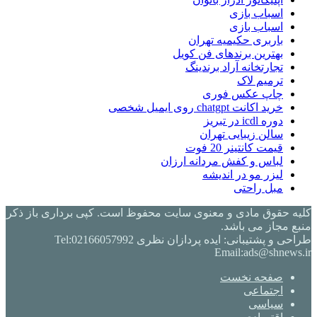
اسباب بازی
اسباب بازی
باربری حکیمیه تهران
بهترین برندهای فن کویل
تجارتخانه آراد برندینگ
ترمیم لاک
چاپ عکس فوری
خرید اکانت chatgpt روی ایمیل شخصی
دوره icdl در تبریز
سالن زیبایی تهران
قیمت کانتینر 20 فوت
لباس و کفش مردانه ارزان
لیزر مو در اندیشه
مبل راحتی
کلیه حقوق مادی و معنوی سایت محفوظ است. کپی برداری باز ذکر
منبع مجاز می باشد.
طراحی و پشتیبانی: ایده پردازان نظری Tel:02166057992
Email:ads@shnews.ir
صفحه نخست
اجتماعی
سیاسی