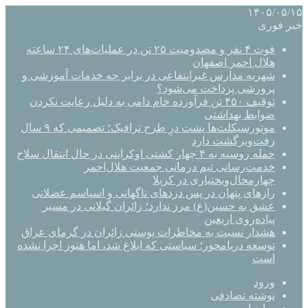
۱۴۰۵/۰۵/۱۵
خبر فوری
فوت ۴ نفر و مصدومیت ۲۵ تن در عملیات‌های ۲۴ ساعته
هلال احمر اصفهان
شهریه مدارس غیرانتفاعی در برابر چه خدمات آموزشی و
پرورشی پرداخت می‌شود؟
توقیف ۴۵۰ تن فرآورده خام دامی به دلیل رعایت نکردن
ضوابط بهداشتی
موتورسیکلت‌ها پشت درِ طرح ترافیک؛ تصمیمی که ۹ سال
رفت‌وبرگشت دارد
حمله روسیه به ۴ چهار کشتی اوکراینی در حال انتقال سلاح
خدمت‌رسانی تیم درمانی جمعیت هلال‌احمر
چهارمحال‌وبختیاری در کربلا
رازهای پنهان در پس دردهای ناگهانی و اسپاسم عضلانی
عشق به حسین(ع) مرز ندارد؛ زائران گیلانی در مسیر
پیاده‌روی اربعین
هشدار نسبت به مخاطرات پوستی زائران در گرمای عراق
توسعه دریامحور؛ سیاستی که ابلاغ شد، اما هنوز اجرا نشده
است
ورود
نوشته تصادفی