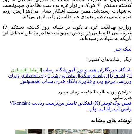
گذشته دستکم ۷۰ کودک در نوار غزه به دست نظامیان صهیونیست
به شهادت رسیده‌اند. همین مسئله آشکارا نشان می‌دهد ارتش رژیم
صهیونیستی به طور تعمدی غیرنظامیان را بمباران می‌کند.
وزارت بهداشت غزه می‌گوید در شبانه روز گذشته دستکم ۲۸
غیرنظامی فلسطینی در توحش صهیونیست‌ها در مناطق مختلف این
باریکه به شهادت رسیده‌اند.
لینک خبر
دیگر رسانه های کشور:
باشگاه خبرنگاران همسونیوز
|
آموزشگاه رسانه
|
ارتباط اقتصادی
|
ارتباط فردا
|
ارتباط فرهنگی
|
ارتباط ورزشی
|
ت
هران اقتصادی
|
تهران
ورزشی
|
مرجع وب و فناوری
|
پایگاه خبری شباب
|
همسونیوز
خواندن این مطلب 1 دقیقه زمان میبرد
هم‌رسانی
فیس بوک
توییتر (X)
لینکدین
‫تامبلر
‫پین‌ترست
‫رددیت
‫VKontakte
واتس آپ
رایانامه
چاپ
نوشته های مشابه