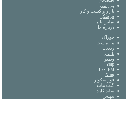
اقتصادی
ورزشی
بازار و کسب و کار
فرهنگی
تماس با ما
درباره ما
خوراک
‫پین‌ترست
‫رددیت
‫تامبلر
ویمیو
Yelp
Last.FM
Xing
فوراسکوئر
گیت ‌هاب
ساند کلود
بیهنس