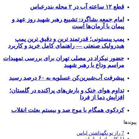
قطع ۱۲ ساعته آب در ۲ محله بندرعباس
امام جمعه بشاگرد: تشییع رهبر شهید روز عهد و
پیمان با آرمان‌ها است
پمپ پیستونی؛ قدرتمند ترین و دقیق‌ ترین پمپ
هیدرولیک صنعتی — راهنمای کامل خرید و کاربرد
حضور نیکزاد در مصلی تهران برای بررسی تمهیدات
مراسم وداع با رهبر شهید
پیشرفت آب‌شیرین‌کن عسلویه به ۶۰ درصد رسید
تداوم هوای خنک و بارش‌های پراکنده در گلستان؛
افزایش دما از فردا
کردکوی همگام با موج صد و بیستم بعثت انقلاب
پیوندها
7 راز نو نگهداشتن لباس
اپلیکاتور ادرار بانوان