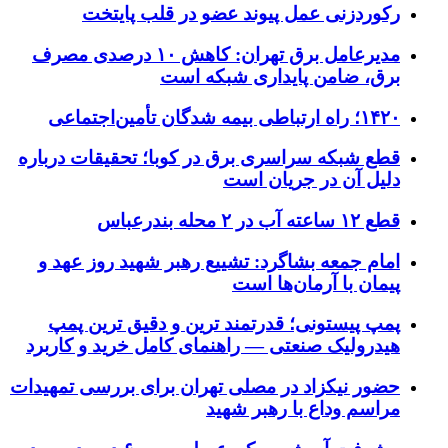
رکوردزنی عمل پیوند عضو در قلب پایتخت
مدیرعامل برق تهران: کاهش ۱۰ درصدی مصرف
برق، ضامن پایداری شبکه است
۱۴۲۰؛ راه ارتباطی بیمه شدگان تأمین‌اجتماعی
قطع شبکه سراسری برق در کوبا؛ تحقیقات درباره
دلیل آن در جریان است
قطع ۱۲ ساعته آب در ۲ محله بندرعباس
امام جمعه بشاگرد: تشییع رهبر شهید روز عهد و
پیمان با آرمان‌ها است
پمپ پیستونی؛ قدرتمند ترین و دقیق‌ ترین پمپ
هیدرولیک صنعتی — راهنمای کامل خرید و کاربرد
حضور نیکزاد در مصلی تهران برای بررسی تمهیدات
مراسم وداع با رهبر شهید