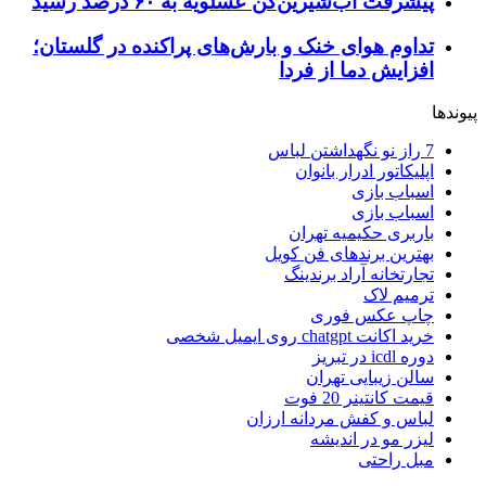
پیشرفت آب‌شیرین‌کن عسلویه به ۶۰ درصد رسید
تداوم هوای خنک و بارش‌های پراکنده در گلستان؛
افزایش دما از فردا
پیوندها
7 راز نو نگهداشتن لباس
اپلیکاتور ادرار بانوان
اسباب بازی
اسباب بازی
باربری حکیمیه تهران
بهترین برندهای فن کویل
تجارتخانه آراد برندینگ
ترمیم لاک
چاپ عکس فوری
خرید اکانت chatgpt روی ایمیل شخصی
دوره icdl در تبریز
سالن زیبایی تهران
قیمت کانتینر 20 فوت
لباس و کفش مردانه ارزان
لیزر مو در اندیشه
مبل راحتی