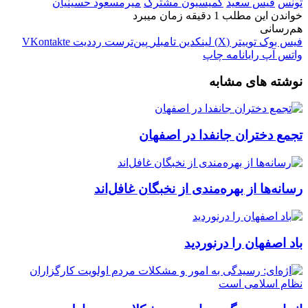
تونس
قیس سعید
کمیسیون مشترک
میرمسعود حسینیان
خواندن این مطلب 1 دقیقه زمان میبرد
هم‌رسانی
فیس بوک
توییتر (X)
لینکدین
‫تامبلر
‫پین‌ترست
‫رددیت
‫VKontakte
واتس آپ
رایانامه
چاپ
نوشته های مشابه
تجمع دختران جانفدا در اصفهان
رسانه‌ها از بهره‌مندی از نخبگان غافل‌اند
باد اصفهان را درنوردید