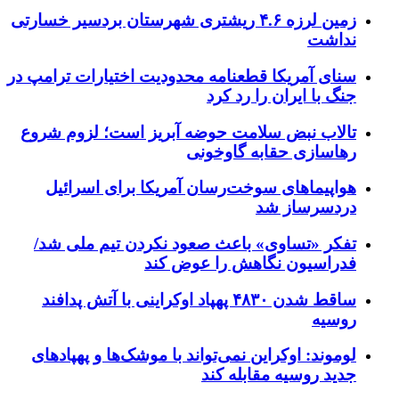
زمین لرزه ۴.۶ ریشتری شهرستان بردسیر خسارتی
نداشت
سنای آمریکا قطعنامه محدودیت اختیارات ترامپ در
جنگ با ایران را رد کرد
تالاب نبض سلامت حوضه آبریز است؛ لزوم شروع
رهاسازی حقابه گاوخونی
هواپیماهای سوخت‌رسان آمریکا برای اسرائیل
دردسرساز شد
تفکر «تساوی» باعث صعود نکردن تیم ملی شد/
فدراسیون نگاهش را عوض کند
ساقط شدن ۴۸۳۰ پهپاد اوکراینی با آتش پدافند
روسیه
لوموند: اوکراین نمی‌تواند با موشک‌ها و پهپادهای
جدید روسیه مقابله کند