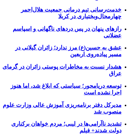
خدمت‌رسانی تیم درمانی جمعیت هلال‌احمر
چهارمحال‌وبختیاری در کربلا
رازهای پنهان در پس دردهای ناگهانی و اسپاسم
عضلانی
عشق به حسین(ع) مرز ندارد؛ زائران گیلانی در
مسیر پیاده‌روی اربعین
هشدار نسبت به مخاطرات پوستی زائران در گرمای
عراق
توسعه دریامحور؛ سیاستی که ابلاغ شد، اما هنوز
اجرا نشده است
مدیرکل دفتر برنامه‌ریزی آموزش عالی وزارت علوم
منصوب شد
تشدید ناآرامی‌ها در لیبی؛ مردم خواهان برکناری
دولت شدند+ فیلم