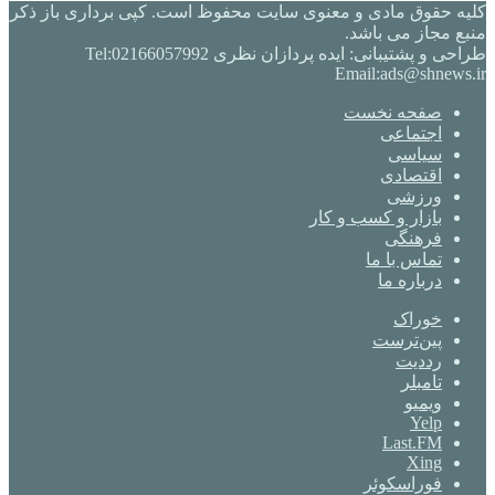
کلیه حقوق مادی و معنوی سایت محفوظ است. کپی برداری باز ذکر
منبع مجاز می باشد.
طراحی و پشتیبانی: ایده پردازان نظری Tel:02166057992
Email:ads@shnews.ir
صفحه نخست
اجتماعی
سیاسی
اقتصادی
ورزشی
بازار و کسب و کار
فرهنگی
تماس با ما
درباره ما
خوراک
‫پین‌ترست
‫رددیت
‫تامبلر
ویمیو
Yelp
Last.FM
Xing
فوراسکوئر