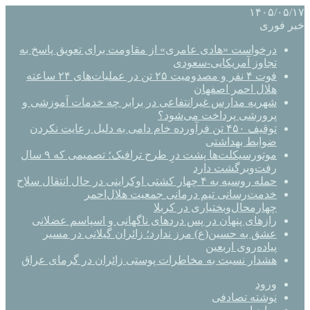
۱۴۰۵/۰۵/۱۷
خبر فوری
درخواست «هادی عامری» از مقاومت برای تعویق پاسخ به
تجاوز آمریکایی-سعودی
فوت ۴ نفر و مصدومیت ۲۵ تن در عملیات‌های ۲۴ ساعته
هلال احمر اصفهان
شهریه مدارس غیرانتفاعی در برابر چه خدمات آموزشی و
پرورشی پرداخت می‌شود؟
توقیف ۴۵۰ تن فرآورده خام دامی به دلیل رعایت نکردن
ضوابط بهداشتی
موتورسیکلت‌ها پشت درِ طرح ترافیک؛ تصمیمی که ۹ سال
رفت‌وبرگشت دارد
حمله روسیه به ۴ چهار کشتی اوکراینی در حال انتقال سلاح
خدمت‌رسانی تیم درمانی جمعیت هلال‌احمر
چهارمحال‌وبختیاری در کربلا
رازهای پنهان در پس دردهای ناگهانی و اسپاسم عضلانی
عشق به حسین(ع) مرز ندارد؛ زائران گیلانی در مسیر
پیاده‌روی اربعین
هشدار نسبت به مخاطرات پوستی زائران در گرمای عراق
ورود
نوشته تصادفی