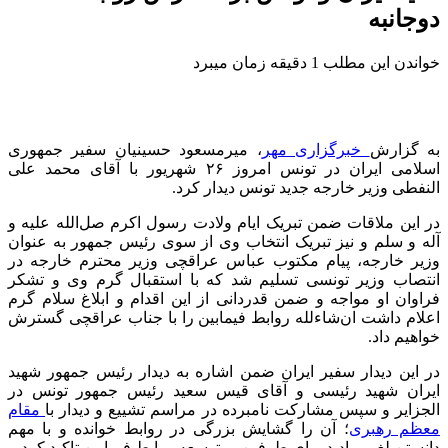
دوجانبه
خواندن این مطلب 1 دقیقه زمان میبرد
به گزارش
خبرگزاری مهر
، میرمسعود حسینیان سفیر جمهوری
اسلامی ایران در تونس امروز ۲۶ شهریور با آقای محمد علی
النفطی
وزیر خارجه جدید تونس دیدار کرد.
در این ملاقات ضمن تبریک ایام ولادت رسول اکرم
صل‌الله
علیه و
آله
و
سلم
و نیز تبریک انتخاب وی از سوی رئیس جمهور به عنوان
وزیر خارجه، پیام مکتوب عباس عراقچی وزیر محترم خارجه در
انتصاب وزیر تونسی تسلیم شد که با استقبال گرم وی و تشکر
فراوان او مواجه و ضمن قدردانی از این اقدام و ابلاغ سلام گرم
اعلام داشت
ان‌شاءلله
روابط فیمابین را با جناب عراقچی گسترش
خواهیم داد.
در این دیدار سفیر ایران ضمن اشاره به دیدار رئیس جمهور شهید
ایران شهید رئیسی و آقای
قیس
سعید رئیس جمهور تونس در
الجزایر و سپس مشارکت نامبرده در مراسم تشییع و دیدار با
مقام
معظم رهبری
؛ آن را گشایش بزرگی در روابط خوانده و با مهم
دانستن لغو روادید برای طرفین بر توسعه روابط فیمابین تاکید کرد.