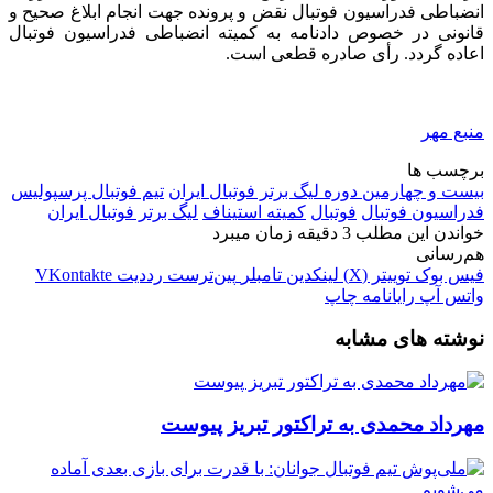
انضباطی فدراسیون فوتبال نقض و پرونده جهت انجام ابلاغ صحیح و
قانونی
در خصوص
دادنامه به کمیته انضباطی فدراسیون فوتبال
اعاده گردد. رأی صادره قطعی است.
منبع مهر
برچسب ها
بیست و چهارمین دوره لیگ برتر فوتبال ایران
تیم فوتبال پرسپولیس
فدراسیون فوتبال
فوتبال
کمیته استیناف
لیگ برتر فوتبال ایران
خواندن این مطلب 3 دقیقه زمان میبرد
هم‌رسانی
فیس بوک
توییتر (X)
لینکدین
‫تامبلر
‫پین‌ترست
‫رددیت
‫VKontakte
واتس آپ
رایانامه
چاپ
نوشته های مشابه
مهرداد محمدی به تراکتور تبریز پیوست