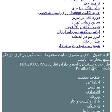
ترمیم لاک
چاپ عکس فوری
خرید اکانت chatgpt روی ایمیل شخصی
دوره icdl در تبریز
سالن زیبایی تهران
قیمت کانتینر 20 فوت
لباس و کفش مردانه ارزان
لیزر مو در اندیشه
مبل راحتی
هوش مصنوعی ترید نبضار
کلیه حقوق مادی و معنوی سایت محفوظ است. کپی برداری باز ذکر
منبع مجاز می باشد.
طراحی و پشتیبانی: ایده پردازان نظری Tel:02166057992
Email:ads@shnews.ir
صفحه نخست
اجتماعی
سیاسی
اقتصادی
ورزشی
بازار و کسب و کار
فرهنگی
تماس با ما