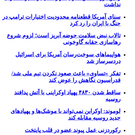
نداشت
سنای آمریکا قطعنامه محدودیت اختیارات ترامپ در
جنگ با ایران را رد کرد
تالاب نبض سلامت حوضه آبریز است؛ لزوم شروع
رهاسازی حقابه گاوخونی
هواپیماهای سوخت‌رسان آمریکا برای اسرائیل
دردسرساز شد
تفکر «تساوی» باعث صعود نکردن تیم ملی شد/
فدراسیون نگاهش را عوض کند
ساقط شدن ۴۸۳۰ پهپاد اوکراینی با آتش پدافند
روسیه
لوموند: اوکراین نمی‌تواند با موشک‌ها و پهپادهای
جدید روسیه مقابله کند
رکوردزنی عمل پیوند عضو در قلب پایتخت