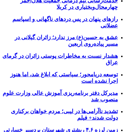
خدمت‌رسانی تیم درمانی جمعیت هلال‌احمر
چهارمحال‌وبختیاری در کربلا
رازهای پنهان در پس دردهای ناگهانی و اسپاسم
عضلانی
عشق به حسین(ع) مرز ندارد؛ زائران گیلانی در
مسیر پیاده‌روی اربعین
هشدار نسبت به مخاطرات پوستی زائران در گرمای
عراق
توسعه دریامحور؛ سیاستی که ابلاغ شد، اما هنوز
اجرا نشده است
مدیرکل دفتر برنامه‌ریزی آموزش عالی وزارت علوم
منصوب شد
تشدید ناآرامی‌ها در لیبی؛ مردم خواهان برکناری
دولت شدند+ فیلم
زمین لرزه ۴.۶ ریشتری شهرستان بردسیر خسارتی