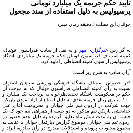
تایید حکم جریمه یک میلیارد تومانی
پرسپولیس به دلیل استفاده از سند مجعول
خواندن این مطلب 3 دقیقه زمان میبرد
به گزارش
خبرگزاری مهر
و به نقل از سایت فدراسیون فوتبال،
کمیته استیناف فدراسیون فوتبال حکم جریمه یک میلیاردی باشگاه
پرسپولیس از سوی کمیته انضباطی را تایید کرد.
آرای
صادره به شرح زیر است:
*
در خصوص
استیناف باشگاه فرهنگی ورزشی سپاهان اصفهان
نسبت به رأی کمیته انضباطی فدراسیون فوتبال که به موجب آن
حکم بر محکومیت باشگاه تجدیدنظرخواه به پرداخت یک میلیارد و
۱۰۰ میلیون ریال جریمه نقدی به دلیل امتناع از آزاد نمودن بازیکن
جهت شرکت در اردوی تیم ملی جوانان و محرومیت آقای علی
خدابخشی بازیکن تیم
مذکور
به دو جلسه از همراهی تیم خود که یک
جلسه آن به مدت
شش ماه
تعلیق گردیده به دلیل عدم حضور در
اردوی تیم ملی جوانان، موضوع گزارش دپارتمان جوانان با عنایت به
مجموع محتویات پرونده و استدلالات مندرج در رأی صادره،
ایراد
و