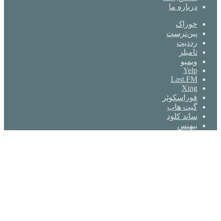
درباره ما
خوراک
‫پین‌ترست
‫رددیت
‫تامبلر
ویمیو
Yelp
Last.FM
Xing
فوراسکوئر
گیت ‌هاب
ساند کلود
بیهنس