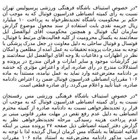
*
در خصوص
استیناف باشگاه فرهنگی ورزشی پرسپولیس تهران
نسبت به رأی کمیته انضباطی فدراسیون فوتبال که به موجب آن
حکم بر محکومیت باشگاه تجدیدنظرخواه به پرداخت ۱۰ میلیارد
ریال جریمه نقدی بابت استفاده از سند مجعول موضوع گزارش
سازمان لیگ فوتبال و همچنین محکومیت آقای ابوالفضل ایل
سعادتمند به یکسال محرومیت از کلیه فعالیت‌های مرتبط با فوتبال،
فوتسال و فوتبال ساحلی به دلیل معاونت در جعل مدرک پزشکی با
توجه به مندرجات پرونده تحقیقات به عمل آمده از مطلعین و امکان
نظر در اظهارات و دفاعیات بلا وجه آقای ابوالفضل ایل سعادتمند و
نیز گزارشات موجود و سایر امارات و قرائن مندرج در پرونده و
استدلالات مندرج در رأی صادره،
ایراد
و اعتراض مؤثری که خدشه
بر دادنامه معترض‌عنه وارد نماید به عمل نیامده،
مستنداً
به ماده
۱۰۶ مقررات انضباطی فدراسیون فوتبال ضمن رد اعتراض دادنامه
صادره، عیناً تأیید و اعلام می‌گردد. رأی صادره قطعی است.
*
در خصوص
استیناف باشگاه فرهنگی ورزشی مس رفسنجان
نسبت به رأی کمیته انضباطی فدراسیون فوتبال که به موجب آن
قرار رد تجدیدنظرخواهی نسبت به دادنامه صادره از کمیته محترم
انضباطی به دلیل عدم رفع نقص در مهلت مقرر قانونی مبنی بر
عدم پرداخت هزینه رسیدگی مرحله تجدیدنظرخواهی نظر به
گزارش دفتر کمیته انضباطی ذیل صفحه ۲۷ پرونده مبنی بر اینکه
ابلاغیه اشتباهاً به باشگاه مس کرمان ارسال گردیده لذا با توجه به
مراتب
مذکور
دادنامه معترض‌عنه به استناد ماده ۱۰۶ مقررات