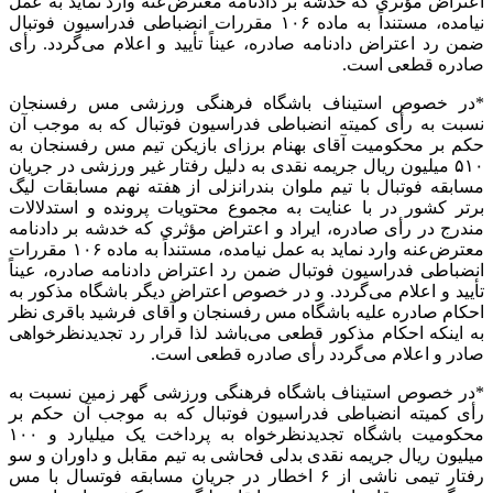
اعتراض مؤثری که خدشه بر دادنامه معترض‌عنه وارد نماید به عمل
نیامده،
مستنداً
به ماده ۱۰۶ مقررات انضباطی فدراسیون فوتبال
ضمن رد اعتراض دادنامه صادره، عیناً تأیید و اعلام می‌گردد. رأی
صادره قطعی است.
*
در خصوص
استیناف باشگاه فرهنگی ورزشی مس رفسنجان
نسبت به رأی کمیته انضباطی فدراسیون فوتبال که به موجب آن
حکم بر محکومیت آقای بهنام
برزای
بازیکن تیم مس رفسنجان به
۵۱۰ میلیون ریال جریمه نقدی به دلیل رفتار غیر ورزشی در جریان
مسابقه
فوتبال با تیم ملوان بندرانزلی از هفته نهم مسابقات لیگ
برتر کشور در با عنایت به مجموع محتویات پرونده و استدلالات
مندرج در رأی صادره،
ایراد
و اعتراض مؤثری که خدشه بر دادنامه
معترض‌عنه وارد نماید به عمل نیامده،
مستنداً
به ماده ۱۰۶ مقررات
انضباطی فدراسیون فوتبال ضمن رد اعتراض دادنامه صادره، عیناً
تأیید و اعلام می‌گردد. و
در خصوص
اعتراض دیگر باشگاه
مذکور
به
احکام صادره علیه باشگاه مس رفسنجان و آقای فرشید باقری نظر
به اینکه احکام
مذکور
قطعی می‌باشد لذا قرار رد تجدیدنظرخواهی
صادر و اعلام می‌گردد رأی صادره قطعی است.
*
در خصوص
استیناف باشگاه فرهنگی ورزشی گهر زمین نسبت به
رأی کمیته انضباطی فدراسیون فوتبال که به موجب آن حکم بر
محکومیت باشگاه تجدیدنظرخواه به پرداخت یک میلیارد و ۱۰۰
میلیون ریال جریمه نقدی بدلی فحاشی به تیم مقابل و داوران و سو
رفتار تیمی ناشی از ۶ اخطار در جریان
مسابقه
فوتسال با مس