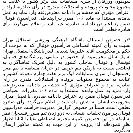
سونگون ورزقان از سری مسابقات لیگ برتر کشور با عنایت به
مجموع محتویات پرونده و استدلالات مندرج در رأی صادره،
ایراد
و
اعتراض مؤثری که خدشه بر دادنامه معترض‌عنه وارد نماید به عمل
نیامده،
مستنداً
به ماده ۱۰۶ مقررات انضباطی فدراسیون فوتبال
ضمن رد اعتراض دادنامه صادره، عیناً تأیید و اعلام می‌گردد. رأی
صادره قطعی است.
*
در خصوص
استیناف باشگاه فرهنگی ورزشی استقلال تهران
نسبت به رأی کمیته انضباطی فدراسیون فوتبال که به موجب آن
حکم بر محکومیت آقای علیرضا شعبانی لیدر باشگاه استقلال تهران
به یک سال محرومیت از حضور در تمامی ورزشگاه‌های فوتبال،
فوتسال و فوتبال ساحلی کشور به دلیل تحریک تماشاگران به
فحاشی نسبت به بازیکن تیم حریف در جریان
مسابقه
با تیم مس
رفسنجان از سری مسابقات لیگ برتر هفته چهارم معوقه کشور با
عنایت به مجموع محتویات پرونده و استدلالات مندرج در رأی
صادره،
ایراد
و اعتراض مؤثری که خدشه بر دادنامه معترض‌عنه
وارد نماید به عمل نیامده،
مستنداً
به ماده ۱۰۶ مقررات انضباطی
فدراسیون فوتبال ضمن رد اعتراض دادنامه صادره، با تعدیل میزان
محرومیت ایشان به شش ماه تأیید و اعلام می‌گردد. رأی صادره
قطعی است. ضمناً
در خصوص
گزارش مدیریت حراست فدراسیون
فوتبال پیرامون تخلفات انتسابی به دروازبان تیم مس رفسنجان نظر
به اینکه در این خصوص کمیته محترم انضباطی نفیاً یا اثباتاً اظهار
نظر ننموده‌اند لذا پرونده از این جهت به کمیته
مذکور
ارسال
می‌گردد.