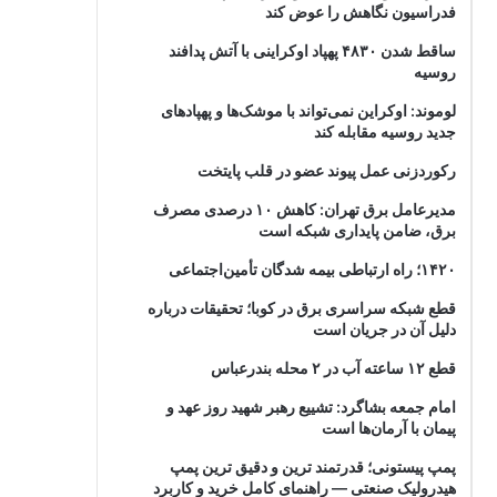
فدراسیون نگاهش را عوض کند
ساقط شدن ۴۸۳۰ پهپاد اوکراینی با آتش پدافند
روسیه
لوموند: اوکراین نمی‌تواند با موشک‌ها و پهپادهای
جدید روسیه مقابله کند
رکوردزنی عمل پیوند عضو در قلب پایتخت
مدیرعامل برق تهران: کاهش ۱۰ درصدی مصرف
برق، ضامن پایداری شبکه است
۱۴۲۰؛ راه ارتباطی بیمه شدگان تأمین‌اجتماعی
قطع شبکه سراسری برق در کوبا؛ تحقیقات درباره
دلیل آن در جریان است
قطع ۱۲ ساعته آب در ۲ محله بندرعباس
امام جمعه بشاگرد: تشییع رهبر شهید روز عهد و
پیمان با آرمان‌ها است
پمپ پیستونی؛ قدرتمند ترین و دقیق‌ ترین پمپ
هیدرولیک صنعتی — راهنمای کامل خرید و کاربرد