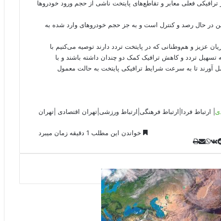
رافیکی فعلی معابر و تقاطع‌های پایتخت ناشی از حجم ورود خودروها
من در حال رصد و کنترل است و به جز حجم خودروهای وارد شده به
ن عزیز و هم‌وطنانی که در پایتخت تردد دارند توصیه می‌کنیم با
 تسهیل تردد و کاهش ترافیک کمک دو چندان داشته باشند و با
مل آورند تا به سرعت شرایط ترافیکی پایتخت به حالت معمول
دی
|
ارتباط فردا
|
ارتباط فرهنگی
|
ارتباط ورزشی
|
ت
هران اقتصادی
|
تهران
خواندن این مطلب 1 دقیقه زمان میبرد
ل
و
ر
چ
ی
ت
پ
ا
ا
ا
ر
V
ن
ا
ی
ت
ی
د
K
پ
ا
د
ک
م
o
ن‌
س
ب
ت
ی
آ
ن
د
n
ی
ل
ا
t
ر
پ
ت
ر
a
م
ن
س
k
ه
ت