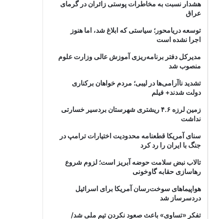
هشدار نسبت به مخاطرات پوستی زائران در گرمای
عراق
توسعه دریامحور؛ سیاستی که ابلاغ شد، اما هنوز
اجرا نشده است
مدیرکل دفتر برنامه‌ریزی آموزش عالی وزارت علوم
منصوب شد
تشدید ناآرامی‌ها در لیبی؛ مردم خواهان برکناری
دولت شدند+ فیلم
زمین لرزه ۴.۶ ریشتری شهرستان بردسیر خسارتی
نداشت
سنای آمریکا قطعنامه محدودیت اختیارات ترامپ در
جنگ با ایران را رد کرد
تالاب نبض سلامت حوضه آبریز است؛ لزوم شروع
رهاسازی حقابه گاوخونی
هواپیماهای سوخت‌رسان آمریکا برای اسرائیل
دردسرساز شد
تفکر «تساوی» باعث صعود نکردن تیم ملی شد/