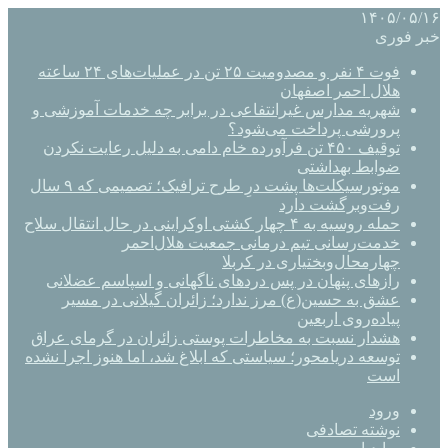
۱۴۰۵/۰۵/۱۶
خبر فوری
فوت ۴ نفر و مصدومیت ۲۵ تن در عملیات‌های ۲۴ ساعته
هلال احمر اصفهان
شهریه مدارس غیرانتفاعی در برابر چه خدمات آموزشی و
پرورشی پرداخت می‌شود؟
توقیف ۴۵۰ تن فرآورده خام دامی به دلیل رعایت نکردن
ضوابط بهداشتی
موتورسیکلت‌ها پشت درِ طرح ترافیک؛ تصمیمی که ۹ سال
رفت‌وبرگشت دارد
حمله روسیه به ۴ چهار کشتی اوکراینی در حال انتقال سلاح
خدمت‌رسانی تیم درمانی جمعیت هلال‌احمر
چهارمحال‌وبختیاری در کربلا
رازهای پنهان در پس دردهای ناگهانی و اسپاسم عضلانی
عشق به حسین(ع) مرز ندارد؛ زائران گیلانی در مسیر
پیاده‌روی اربعین
هشدار نسبت به مخاطرات پوستی زائران در گرمای عراق
توسعه دریامحور؛ سیاستی که ابلاغ شد، اما هنوز اجرا نشده
است
ورود
نوشته تصادفی