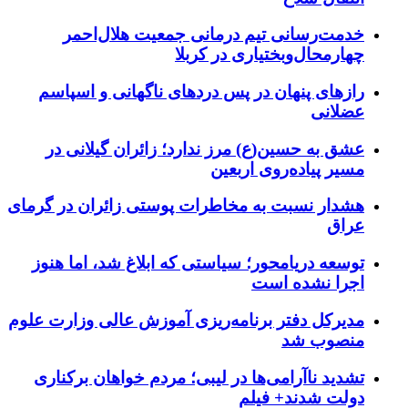
خدمت‌رسانی تیم درمانی جمعیت هلال‌احمر
چهارمحال‌وبختیاری در کربلا
رازهای پنهان در پس دردهای ناگهانی و اسپاسم
عضلانی
عشق به حسین(ع) مرز ندارد؛ زائران گیلانی در
مسیر پیاده‌روی اربعین
هشدار نسبت به مخاطرات پوستی زائران در گرمای
عراق
توسعه دریامحور؛ سیاستی که ابلاغ شد، اما هنوز
اجرا نشده است
مدیرکل دفتر برنامه‌ریزی آموزش عالی وزارت علوم
منصوب شد
تشدید ناآرامی‌ها در لیبی؛ مردم خواهان برکناری
دولت شدند+ فیلم