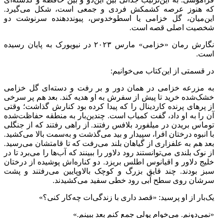
که هنوز عرصه کشمکش فردی و جمعی است، شکل می‌گیرد.
این‌میان، گل خزامی یا اسطوخدوس، پیونددهنده سرنوشت دو
شخصیت اصلی قصه است.
نگارش رمان «خزامی» مارس ۲۰۲۳ در نیویورک به پایان رسیده
است.
در قسمتی از این‌کتاب می‌خوانیم:
به مزرعه خزامی در همان دور و بر رفت و دسته‌ای گل خزامی
خشک‌شده خرید تا پیش از سفرش به او هدیه کند. بعد هم پر سرخی
از پرهای پرنده کاردینال را که پیدا کرده بود کنارش گذاشت؛ وقتی
آن را به او داد، گفت کمیاب است. چندین‌بار به منطقه حفاظت‌شده
توماس بریدن در میلفورد بلافس رفتند. از راهی رفتند که از جنگلی
با انبوه درختان افرا، سپیدار و بید می‌گذشت و به‌سمت بالا می‌کشید.
بعد هم به علفزاری از گیاهان بلند می‌رفت که تا قامتشان می‌رسید.
از نوک بلندی می‌توانستند رود دلاور را ببینند که آب‌ها را می‌برد تا در
خلیج دلاور و اقیانوس اطلس بریزد. دو کناره‌اش پوشیده از درختان
سبز بودند. چند قایق بزرگ و کوچک بالاوپایین می‌رفتند و پشت
سرشان روی سطح آبی رود خطی سفید می‌کشیدند.
یک‌بار از او پرسید: «قصد داری با زندگی‌ات چه‌کار کنی؟»
«نمی‌دونم. می‌خوام پولی جمع کنم بعد ببینم.»