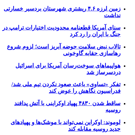
زمین لرزه ۴.۶ ریشتری شهرستان بردسیر خسارتی
نداشت
سنای آمریکا قطعنامه محدودیت اختیارات ترامپ در
جنگ با ایران را رد کرد
تالاب نبض سلامت حوضه آبریز است؛ لزوم شروع
رهاسازی حقابه گاوخونی
هواپیماهای سوخت‌رسان آمریکا برای اسرائیل
دردسرساز شد
تفکر «تساوی» باعث صعود نکردن تیم ملی شد/
فدراسیون نگاهش را عوض کند
ساقط شدن ۴۸۳۰ پهپاد اوکراینی با آتش پدافند
روسیه
لوموند: اوکراین نمی‌تواند با موشک‌ها و پهپادهای
جدید روسیه مقابله کند