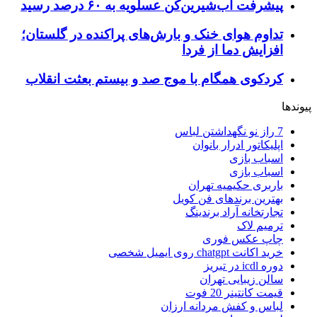
پیشرفت آب‌شیرین‌کن عسلویه به ۶۰ درصد رسید
تداوم هوای خنک و بارش‌های پراکنده در گلستان؛
افزایش دما از فردا
کردکوی همگام با موج صد و بیستم بعثت انقلاب
پیوندها
7 راز نو نگهداشتن لباس
اپلیکاتور ادرار بانوان
اسباب بازی
اسباب بازی
باربری حکیمیه تهران
بهترین برندهای فن کویل
تجارتخانه آراد برندینگ
ترمیم لاک
چاپ عکس فوری
خرید اکانت chatgpt روی ایمیل شخصی
دوره icdl در تبریز
سالن زیبایی تهران
قیمت کانتینر 20 فوت
لباس و کفش مردانه ارزان