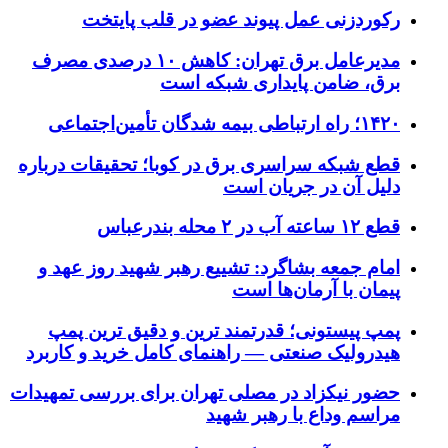
رکوردزنی عمل پیوند عضو در قلب پایتخت
مدیرعامل برق تهران: کاهش ۱۰ درصدی مصرف
برق، ضامن پایداری شبکه است
۱۴۲۰؛ راه ارتباطی بیمه شدگان تأمین‌اجتماعی
قطع شبکه سراسری برق در کوبا؛ تحقیقات درباره
دلیل آن در جریان است
قطع ۱۲ ساعته آب در ۲ محله بندرعباس
امام جمعه بشاگرد: تشییع رهبر شهید روز عهد و
پیمان با آرمان‌ها است
پمپ پیستونی؛ قدرتمند ترین و دقیق‌ ترین پمپ
هیدرولیک صنعتی — راهنمای کامل خرید و کاربرد
حضور نیکزاد در مصلی تهران برای بررسی تمهیدات
مراسم وداع با رهبر شهید