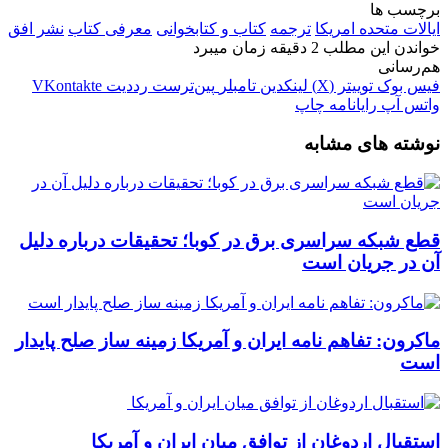
برچسب ها
ایالات متحده امریکا
ترجمه
کتاب و کتابخوانی
معرفی کتاب
نشر افق
خواندن این مطلب 2 دقیقه زمان میبرد
هم‌رسانی
فیس بوک
توییتر (X)
لینکدین
‫تامبلر
‫پین‌ترست
‫رددیت
‫VKontakte
واتس آپ
رایانامه
چاپ
نوشته های مشابه
قطع شبکه سراسری برق در کوبا؛ تحقیقات درباره دلیل
آن در جریان است
ماکرون: تفاهم نامه ایران و آمریکا زمینه ساز صلح پایدار
است
استقبال اردوغان از توافق میان ایران و آمریکا