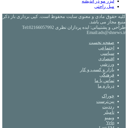
لیزر مو در اندیشه
مبل راحتی
کلیه حقوق مادی و معنوی سایت محفوظ است. کپی برداری باز ذکر
منبع مجاز می باشد.
طراحی و پشتیبانی: ایده پردازان نظری Tel:02166057992
Email:ads@shnews.ir
صفحه نخست
اجتماعی
سیاسی
اقتصادی
ورزشی
بازار و کسب و کار
فرهنگی
تماس با ما
درباره ما
خوراک
‫پین‌ترست
‫رددیت
‫تامبلر
ویمیو
Yelp
Last.FM