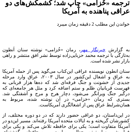
ترجمه «خُزامی» چاپ شد؛ کشمکش‌های دو
عراقی پناهنده به آمریکا
خواندن این مطلب 2 دقیقه زمان میبرد
به گزارش
خبرنگار مهر
، رمان «خُزامی» نوشته سنان اَنطون
به‌تازگی با ترجمه محمد حزبایی‌زاده توسط نشر افق منتشر و راهی
بازار نشر شده است.
سنان انطون نویسنده عراقی این‌کتاب می‌گوید پس از حمله آمریکا
به عراق و اشغال این‌کشور در سال ۲۰۰۳، عراق وارد مرحله
جدیدی از خشونت و جنگ فرقه‌ای شد که ده‌ها هزار قربانی به
فهرست قربانیان ظلم و ستم اضافه کرد و مثل هر جامعه‌ای که
درگیر جنگ ویرانگر می‌شود، دچار هرج و مرج و آشفتگی شد.
بستری که رمان «خزامی» در آن نوشته شده، مربوط به
همان‌شرایط عراق پس از اشغالگری آمریکاست.
در این‌داستان، دو عراقی حضور دارند که در دو دوره مختلف، از
کشورشان گریخته و به ایالات متحده آمریکا رفته‌اند. مسیر این‌دو در
آمریکا متفاوت است؛ یکی برای حافظه تلاش می‌کند و یکی برای
فراموشی. به این‌ترتیب جدالی بین این‌دو و بین حافظه و گذشته‌ای