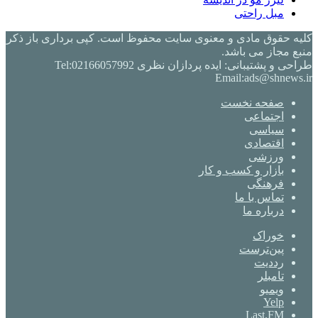
مبل راحتی
کلیه حقوق مادی و معنوی سایت محفوظ است. کپی برداری باز ذکر
منبع مجاز می باشد.
طراحی و پشتیبانی: ایده پردازان نظری Tel:02166057992
Email:ads@shnews.ir
صفحه نخست
اجتماعی
سیاسی
اقتصادی
ورزشی
بازار و کسب و کار
فرهنگی
تماس با ما
درباره ما
خوراک
‫پین‌ترست
‫رددیت
‫تامبلر
ویمیو
Yelp
Last.FM