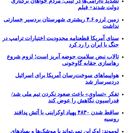
تشدید ناآرامی‌ها در لیبی؛ مردم خواهان برکناری
دولت شدند+ فیلم
زمین لرزه ۴.۶ ریشتری شهرستان بردسیر خسارتی
نداشت
سنای آمریکا قطعنامه محدودیت اختیارات ترامپ در
جنگ با ایران را رد کرد
تالاب نبض سلامت حوضه آبریز است؛ لزوم شروع
رهاسازی حقابه گاوخونی
هواپیماهای سوخت‌رسان آمریکا برای اسرائیل
دردسرساز شد
تفکر «تساوی» باعث صعود نکردن تیم ملی شد/
فدراسیون نگاهش را عوض کند
ساقط شدن ۴۸۳۰ پهپاد اوکراینی با آتش پدافند
روسیه
لوموند: اوکراین نمی‌تواند با موشک‌ها و پهپادهای