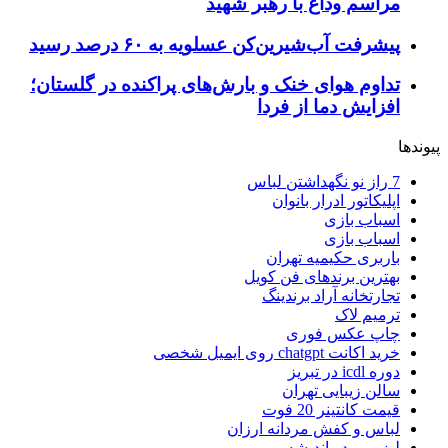
مراسم وداع با رهبر شهید
پیشرفت آب‌شیرین‌کن عسلویه به ۶۰ درصد رسید
تداوم هوای خنک و بارش‌های پراکنده در گلستان؛
افزایش دما از فردا
پیوندها
7 راز نو نگهداشتن لباس
اپلیکاتور ادرار بانوان
اسباب بازی
اسباب بازی
باربری حکیمیه تهران
بهترین برندهای فن کویل
تجارتخانه آراد برندینگ
ترمیم لاک
چاپ عکس فوری
خرید اکانت chatgpt روی ایمیل شخصی
دوره icdl در تبریز
سالن زیبایی تهران
قیمت کانتینر 20 فوت
لباس و کفش مردانه ارزان
لیزر مو در اندیشه