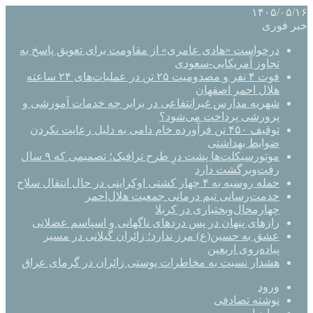
۱۴۰۵/۰۵/۱۶
خبر فوری
درخواست «هادی عامری» از مقاومت برای تعویق پاسخ به
تجاوز آمریکایی-سعودی
فوت ۴ نفر و مصدومیت ۲۵ تن در عملیات‌های ۲۴ ساعته
هلال احمر اصفهان
شهریه مدارس غیرانتفاعی در برابر چه خدمات آموزشی و
پرورشی پرداخت می‌شود؟
توقیف ۴۵۰ تن فرآورده خام دامی به دلیل رعایت نکردن
ضوابط بهداشتی
موتورسیکلت‌ها پشت درِ طرح ترافیک؛ تصمیمی که ۹ سال
رفت‌وبرگشت دارد
حمله روسیه به ۴ چهار کشتی اوکراینی در حال انتقال سلاح
خدمت‌رسانی تیم درمانی جمعیت هلال‌احمر
چهارمحال‌وبختیاری در کربلا
رازهای پنهان در پس دردهای ناگهانی و اسپاسم عضلانی
عشق به حسین(ع) مرز ندارد؛ زائران گیلانی در مسیر
پیاده‌روی اربعین
هشدار نسبت به مخاطرات پوستی زائران در گرمای عراق
ورود
نوشته تصادفی