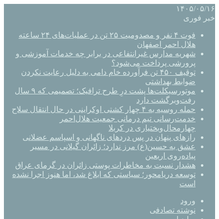
۱۴۰۵/۰۵/۱۶
خبر فوری
فوت ۴ نفر و مصدومیت ۲۵ تن در عملیات‌های ۲۴ ساعته
هلال احمر اصفهان
شهریه مدارس غیرانتفاعی در برابر چه خدمات آموزشی و
پرورشی پرداخت می‌شود؟
توقیف ۴۵۰ تن فرآورده خام دامی به دلیل رعایت نکردن
ضوابط بهداشتی
موتورسیکلت‌ها پشت درِ طرح ترافیک؛ تصمیمی که ۹ سال
رفت‌وبرگشت دارد
حمله روسیه به ۴ چهار کشتی اوکراینی در حال انتقال سلاح
خدمت‌رسانی تیم درمانی جمعیت هلال‌احمر
چهارمحال‌وبختیاری در کربلا
رازهای پنهان در پس دردهای ناگهانی و اسپاسم عضلانی
عشق به حسین(ع) مرز ندارد؛ زائران گیلانی در مسیر
پیاده‌روی اربعین
هشدار نسبت به مخاطرات پوستی زائران در گرمای عراق
توسعه دریامحور؛ سیاستی که ابلاغ شد، اما هنوز اجرا نشده
است
ورود
نوشته تصادفی