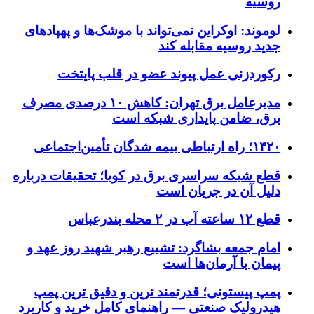
روسیه
لوموند: اوکراین نمی‌تواند با موشک‌ها و پهپادهای
جدید روسیه مقابله کند
رکوردزنی عمل پیوند عضو در قلب پایتخت
مدیرعامل برق تهران: کاهش ۱۰ درصدی مصرف
برق، ضامن پایداری شبکه است
۱۴۲۰؛ راه ارتباطی بیمه شدگان تأمین‌اجتماعی
قطع شبکه سراسری برق در کوبا؛ تحقیقات درباره
دلیل آن در جریان است
قطع ۱۲ ساعته آب در ۲ محله بندرعباس
امام جمعه بشاگرد: تشییع رهبر شهید روز عهد و
پیمان با آرمان‌ها است
پمپ پیستونی؛ قدرتمند ترین و دقیق‌ ترین پمپ
هیدرولیک صنعتی — راهنمای کامل خرید و کاربرد