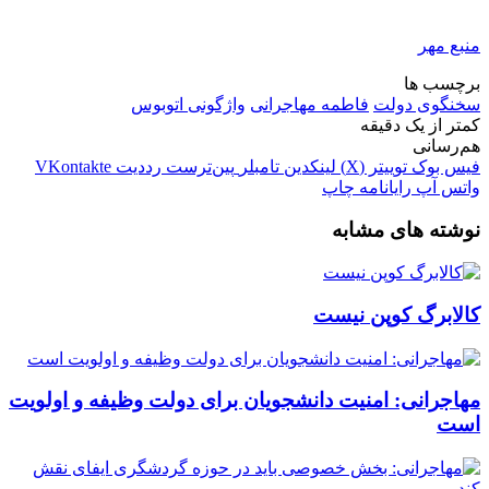
منبع مهر
برچسب ها
سخنگوی دولت
فاطمه مهاجرانی
واژگونی اتوبوس
کمتر از یک دقیقه
هم‌رسانی
فیس بوک
توییتر (X)
لینکدین
‫تامبلر
‫پین‌ترست
‫رددیت
‫VKontakte
واتس آپ
رایانامه
چاپ
نوشته های مشابه
کالابرگ کوپن نیست
مهاجرانی: امنیت دانشجویان برای دولت وظیفه و اولویت
است