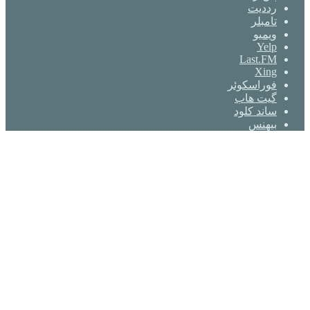
‫رددیت
‫تامبلر
ویمیو
Yelp
Last.FM
Xing
فوراسکوئر
گیت ‌هاب
ساند کلود
بیهنس