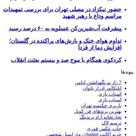
حضور نیکزاد در مصلی تهران برای بررسی تمهیدات
مراسم وداع با رهبر شهید
پیشرفت آب‌شیرین‌کن عسلویه به ۶۰ درصد رسید
تداوم هوای خنک و بارش‌های پراکنده در گلستان؛
افزایش دما از فردا
کردکوی همگام با موج صد و بیستم بعثت انقلاب
پیوندها
7 راز نو نگهداشتن لباس
اپلیکاتور ادرار بانوان
اسباب بازی
اسباب بازی
باربری حکیمیه تهران
بهترین برندهای فن کویل
تجارتخانه آراد برندینگ
ترمیم لاک
چاپ عکس فوری
خرید اکانت chatgpt روی ایمیل شخصی