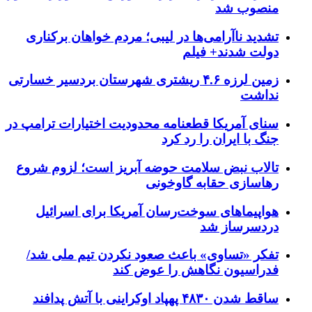
منصوب شد
تشدید ناآرامی‌ها در لیبی؛ مردم خواهان برکناری
دولت شدند+ فیلم
زمین لرزه ۴.۶ ریشتری شهرستان بردسیر خسارتی
نداشت
سنای آمریکا قطعنامه محدودیت اختیارات ترامپ در
جنگ با ایران را رد کرد
تالاب نبض سلامت حوضه آبریز است؛ لزوم شروع
رهاسازی حقابه گاوخونی
هواپیماهای سوخت‌رسان آمریکا برای اسرائیل
دردسرساز شد
تفکر «تساوی» باعث صعود نکردن تیم ملی شد/
فدراسیون نگاهش را عوض کند
ساقط شدن ۴۸۳۰ پهپاد اوکراینی با آتش پدافند