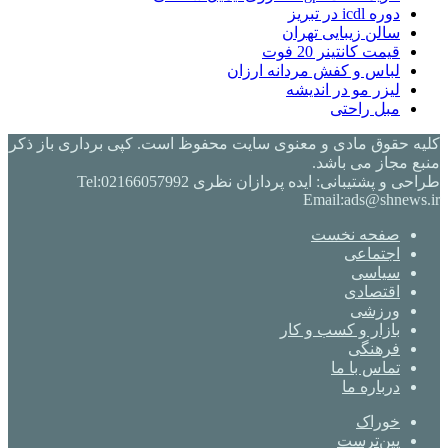
دوره icdl در تبریز
سالن زیبایی تهران
قیمت کانتینر 20 فوت
لباس و کفش مردانه ارزان
لیزر مو در اندیشه
مبل راحتی
کلیه حقوق مادی و معنوی سایت محفوظ است. کپی برداری باز ذکر
منبع مجاز می باشد.
طراحی و پشتیبانی: ایده پردازان نظری Tel:02166057992
Email:ads@shnews.ir
صفحه نخست
اجتماعی
سیاسی
اقتصادی
ورزشی
بازار و کسب و کار
فرهنگی
تماس با ما
درباره ما
خوراک
‫پین‌ترست