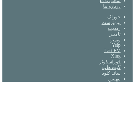
تماس با ما
درباره ما
خوراک
‫پین‌ترست
‫رددیت
‫تامبلر
ویمیو
Yelp
Last.FM
Xing
فوراسکوئر
گیت ‌هاب
ساند کلود
بیهنس