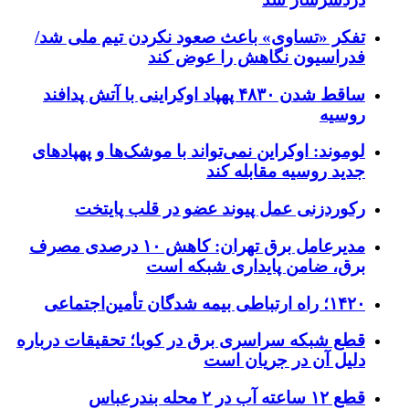
تفکر «تساوی» باعث صعود نکردن تیم ملی شد/
فدراسیون نگاهش را عوض کند
ساقط شدن ۴۸۳۰ پهپاد اوکراینی با آتش پدافند
روسیه
لوموند: اوکراین نمی‌تواند با موشک‌ها و پهپادهای
جدید روسیه مقابله کند
رکوردزنی عمل پیوند عضو در قلب پایتخت
مدیرعامل برق تهران: کاهش ۱۰ درصدی مصرف
برق، ضامن پایداری شبکه است
۱۴۲۰؛ راه ارتباطی بیمه شدگان تأمین‌اجتماعی
قطع شبکه سراسری برق در کوبا؛ تحقیقات درباره
دلیل آن در جریان است
قطع ۱۲ ساعته آب در ۲ محله بندرعباس