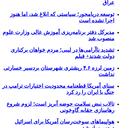
عراق
توسعه دریامحور؛ سیاستی که ابلاغ شد، اما هنوز
اجرا نشده است
مدیرکل دفتر برنامه‌ریزی آموزش عالی وزارت علوم
منصوب شد
تشدید ناآرامی‌ها در لیبی؛ مردم خواهان برکناری
دولت شدند+ فیلم
زمین لرزه ۴.۶ ریشتری شهرستان بردسیر خسارتی
نداشت
سنای آمریکا قطعنامه محدودیت اختیارات ترامپ در
جنگ با ایران را رد کرد
تالاب نبض سلامت حوضه آبریز است؛ لزوم شروع
رهاسازی حقابه گاوخونی
هواپیماهای سوخت‌رسان آمریکا برای اسرائیل
دردسرساز شد