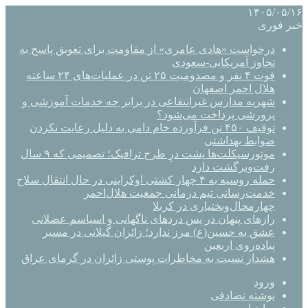
۱۴۰۵/۰۵/۱۶
خبر فوری
درخواست «هادی عامری» از مقاومت برای تعویق پاسخ به
تجاوز آمریکایی-سعودی
فوت ۴ نفر و مصدومیت ۲۵ تن در عملیات‌های ۲۴ ساعته
هلال احمر اصفهان
شهریه مدارس غیرانتفاعی در برابر چه خدمات آموزشی و
پرورشی پرداخت می‌شود؟
توقیف ۴۵۰ تن فرآورده خام دامی به دلیل رعایت نکردن
ضوابط بهداشتی
موتورسیکلت‌ها پشت درِ طرح ترافیک؛ تصمیمی که ۹ سال
رفت‌وبرگشت دارد
حمله روسیه به ۴ چهار کشتی اوکراینی در حال انتقال سلاح
خدمت‌رسانی تیم درمانی جمعیت هلال‌احمر
چهارمحال‌وبختیاری در کربلا
رازهای پنهان در پس دردهای ناگهانی و اسپاسم عضلانی
عشق به حسین(ع) مرز ندارد؛ زائران گیلانی در مسیر
پیاده‌روی اربعین
هشدار نسبت به مخاطرات پوستی زائران در گرمای عراق
ورود
نوشته تصادفی