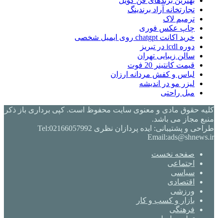
بهترین برندهای فن کویل
تجارتخانه آراد برندینگ
ترمیم لاک
چاپ عکس فوری
خرید اکانت chatgpt روی ایمیل شخصی
دوره icdl در تبریز
سالن زیبایی تهران
قیمت کانتینر 20 فوت
لباس و کفش مردانه ارزان
لیزر مو در اندیشه
مبل راحتی
کلیه حقوق مادی و معنوی سایت محفوظ است. کپی برداری باز ذکر
منبع مجاز می باشد.
طراحی و پشتیبانی: ایده پردازان نظری Tel:02166057992
Email:ads@shnews.ir
صفحه نخست
اجتماعی
سیاسی
اقتصادی
ورزشی
بازار و کسب و کار
فرهنگی