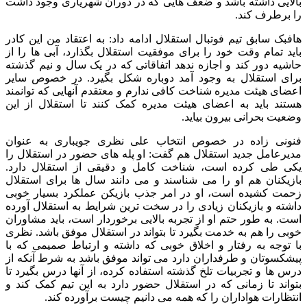
بالایی داشته باشد و ضعف هایی که در دوران شهریاری وجود داشت
را برطرف کند.
هافبک سابق تیم فوتبال استقلال ادامه داد: به اعتقاد من این کادر
باید تمام وقت خود را برای موفقیت استقلال بگذارد، آبی ها را از
حاشیه دور کند و اجازه ندهد اتفاقاتی که در یک سال و نیم گذشته
برای استقلال به وجود آمد دوباره شکل بگیرد. در خصوص سایر
اعضای هیئت مدیره شناخت کافی ندارم و معتقدم آنهایی که توانمند
هستند باید به اعضای هیئت مدیره کمک کنند تا استقلال از این
وضعیت بحرانی بیرون بیاید.
فنونی زاده در خصوص انتخاب علی نظری جویباری به عنوان
مدیرعامل جدید استقلال هم گفت: او پله های حضور در استقلال را
یکی طی کرده است، شناخت کامل و دقیقی از استقلال دارد.
بازیکنان هم او را می شناسند و می دانند سال ها برای استقلال
زحمت کشیده است، او در امر جذب بازیکن عملکرد بسیار خوبی
داشته و بازیکنان زیادی را در سخت ترین شرایط به استقلال آورده
است. به طور حتم او از تجربه بالایی برخوردار است، باید مشاوران
خوبی را هم به خدمت بگیرد تا بتواند در استقلال موفق باشد. نظری
با توجه به رفتار و اخلاق خوبی که داشته و ارتباط صمیمی که با
پیشکسوتان و طرفداران دارد می تواند موفق باشد به شرط آنکه از
درس ها و تجربیات تلخ گذشته استفاده کرده، از آنها درس بگیرد تا
بتواند تا زمانی که در استقلال حضور دارد به این تیم کمک کند و
انتظارات هواداران را که همه می دانیم چیست برآورده کند.