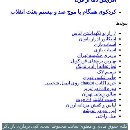
کردکوی همگام با موج صد و بیستم بعثت انقلاب
پیوندها
7 راز نو نگهداشتن لباس
اپلیکاتور ادرار بانوان
اسباب بازی
اسباب بازی
باربری حکیمیه تهران
بهترین برندهای فن کویل
تجارتخانه آراد برندینگ
ترمیم لاک
چاپ عکس فوری
خرید اکانت chatgpt روی ایمیل شخصی
دوره icdl در تبریز
سالن زیبایی تهران
قیمت کانتینر 20 فوت
لباس و کفش مردانه ارزان
لیزر مو در اندیشه
مبل راحتی
کلیه حقوق مادی و معنوی سایت محفوظ است. کپی برداری باز ذکر