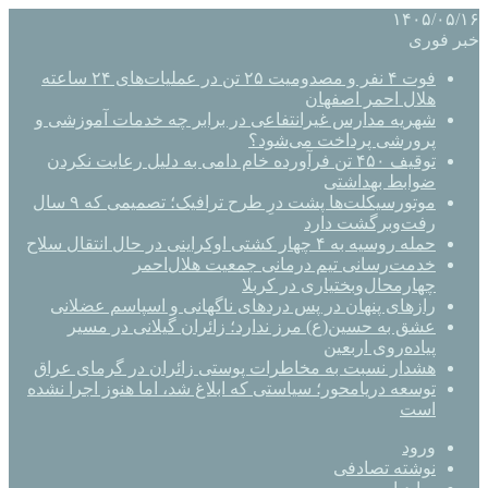
۱۴۰۵/۰۵/۱۶
خبر فوری
فوت ۴ نفر و مصدومیت ۲۵ تن در عملیات‌های ۲۴ ساعته
هلال احمر اصفهان
شهریه مدارس غیرانتفاعی در برابر چه خدمات آموزشی و
پرورشی پرداخت می‌شود؟
توقیف ۴۵۰ تن فرآورده خام دامی به دلیل رعایت نکردن
ضوابط بهداشتی
موتورسیکلت‌ها پشت درِ طرح ترافیک؛ تصمیمی که ۹ سال
رفت‌وبرگشت دارد
حمله روسیه به ۴ چهار کشتی اوکراینی در حال انتقال سلاح
خدمت‌رسانی تیم درمانی جمعیت هلال‌احمر
چهارمحال‌وبختیاری در کربلا
رازهای پنهان در پس دردهای ناگهانی و اسپاسم عضلانی
عشق به حسین(ع) مرز ندارد؛ زائران گیلانی در مسیر
پیاده‌روی اربعین
هشدار نسبت به مخاطرات پوستی زائران در گرمای عراق
توسعه دریامحور؛ سیاستی که ابلاغ شد، اما هنوز اجرا نشده
است
ورود
نوشته تصادفی