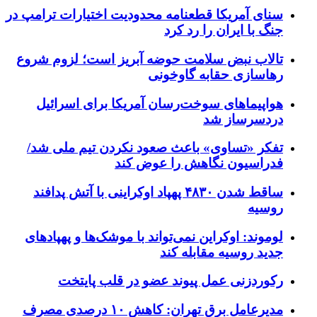
سنای آمریکا قطعنامه محدودیت اختیارات ترامپ در
جنگ با ایران را رد کرد
تالاب نبض سلامت حوضه آبریز است؛ لزوم شروع
رهاسازی حقابه گاوخونی
هواپیماهای سوخت‌رسان آمریکا برای اسرائیل
دردسرساز شد
تفکر «تساوی» باعث صعود نکردن تیم ملی شد/
فدراسیون نگاهش را عوض کند
ساقط شدن ۴۸۳۰ پهپاد اوکراینی با آتش پدافند
روسیه
لوموند: اوکراین نمی‌تواند با موشک‌ها و پهپادهای
جدید روسیه مقابله کند
رکوردزنی عمل پیوند عضو در قلب پایتخت
مدیرعامل برق تهران: کاهش ۱۰ درصدی مصرف