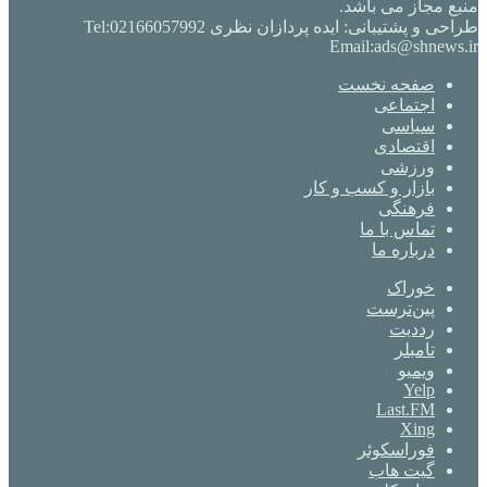
منبع مجاز می باشد.
طراحی و پشتیبانی: ایده پردازان نظری Tel:02166057992
Email:ads@shnews.ir
صفحه نخست
اجتماعی
سیاسی
اقتصادی
ورزشی
بازار و کسب و کار
فرهنگی
تماس با ما
درباره ما
خوراک
‫پین‌ترست
‫رددیت
‫تامبلر
ویمیو
Yelp
Last.FM
Xing
فوراسکوئر
گیت ‌هاب