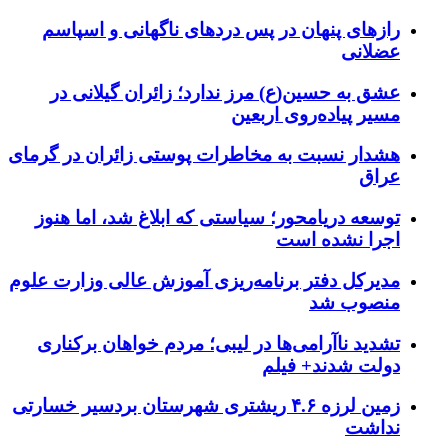
رازهای پنهان در پس دردهای ناگهانی و اسپاسم
عضلانی
عشق به حسین(ع) مرز ندارد؛ زائران گیلانی در
مسیر پیاده‌روی اربعین
هشدار نسبت به مخاطرات پوستی زائران در گرمای
عراق
توسعه دریامحور؛ سیاستی که ابلاغ شد، اما هنوز
اجرا نشده است
مدیرکل دفتر برنامه‌ریزی آموزش عالی وزارت علوم
منصوب شد
تشدید ناآرامی‌ها در لیبی؛ مردم خواهان برکناری
دولت شدند+ فیلم
زمین لرزه ۴.۶ ریشتری شهرستان بردسیر خسارتی
نداشت