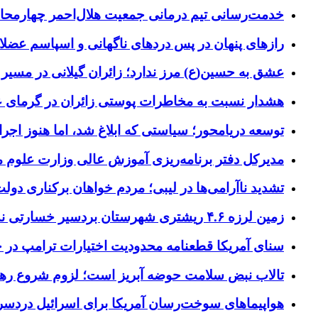
خدمت‌رسانی تیم درمانی جمعیت هلال‌احمر چهارمحال‌و
رازهای پنهان در پس دردهای ناگهانی و اسپاسم عضلا
عشق به حسین(ع) مرز ندارد؛ زائران گیلانی در مسیر پ
هشدار نسبت به مخاطرات پوستی زائران در گرمای 
توسعه دریامحور؛ سیاستی که ابلاغ شد، اما هنوز اج
مدیرکل دفتر برنامه‌ریزی آموزش عالی وزارت علوم
تشدید ناآرامی‌ها در لیبی؛ مردم خواهان برکناری دول
زمین لرزه ۴.۶ ریشتری شهرستان بردسیر خسارتی نداشت
سنای آمریکا قطعنامه محدودیت اختیارات ترامپ در جنگ
تالاب نبض سلامت حوضه آبریز است؛ لزوم شروع ره
هواپیماهای سوخت‌رسان آمریکا برای اسرائیل دردس