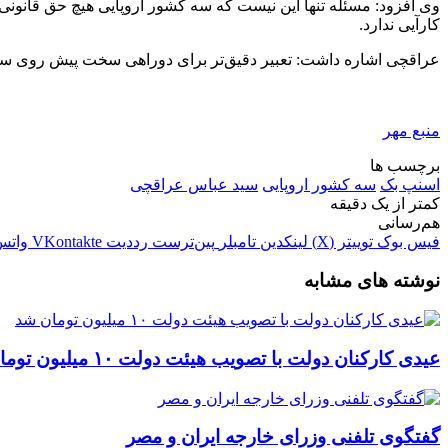
وی افزود: مسئله تنها این نیست که سه کشور اروپایی هیچ حق قانونی
کارآیی ندارد.
عراقچی اشاره داشت: تعبیر دقیق‌تر برای دوراهی سخت پیش روی سه ک
منبع مهر
برچسب ها
اسنپ بک
سه کشور اروپایی
سید عباس عراقچی
کمتر از یک دقیقه
هم‌رسانی
فیس بوک
توییتر (X)
لینکدین
‫تامبلر
‫پین‌ترست
‫رددیت
‫VKontakte
واتس
نوشته های مشابه
عیدی کارکنان دولت با تصویب هیئت دولت ۱۰ میلیون تومان شد
گفتگوی تلفنی وزرای خارجه ایران و مصر