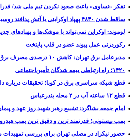
تفکر «تساوی» باعث صعود نکردن تیم ملی شد/ فدر
ساقط شدن ۴۸۳۰ پهپاد اوکراینی با آتش پدافند روسیه
لوموند: اوکراین نمی‌تواند با موشک‌ها و پهپادهای جدی
رکوردزنی عمل پیوند عضو در قلب پایتخت
مدیرعامل برق تهران: کاهش ۱۰ درصدی مصرف برق، ضامن پایداری شبکه است
۱۴۲۰؛ راه ارتباطی بیمه شدگان تأمین‌اجتماعی
قطع شبکه سراسری برق در کوبا؛ تحقیقات درباره دل
قطع ۱۲ ساعته آب در ۲ محله بندرعباس
امام جمعه بشاگرد: تشییع رهبر شهید روز عهد و پیمان
پمپ پیستونی؛ قدرتمند ترین و دقیق‌ ترین پمپ هیدرو
حضور نیکزاد در مصلی تهران برای بررسی تمهیدات مر