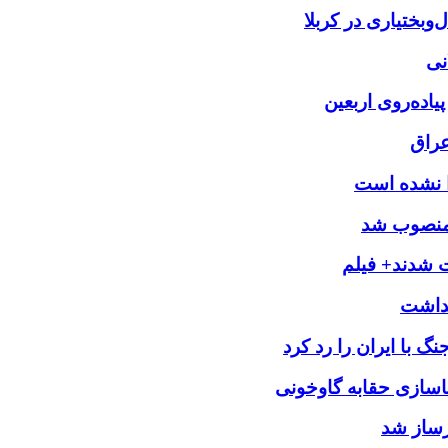
بختیاری در کربلا
نی
یاده‌روی اربعین
عراق
را نشده است
 منصوب شد
ت شدند+ فیلم
 با ایران را رد کرد
اسازی حقابه گاوخونی
رساز شد