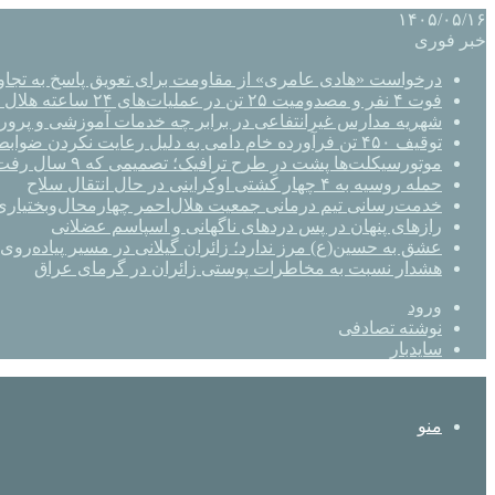
۱۴۰۵/۰۵/۱۶
خبر فوری
درخواست «هادی عامری» از مقاومت برای تعویق پاسخ به تجاو
فوت ۴ نفر و مصدومیت ۲۵ تن در عملیات‌های ۲۴ ساعته هلال احمر اصفهان
شهریه مدارس غیرانتفاعی در برابر چه خدمات آموزشی و پرو
توقیف ۴۵۰ تن فرآورده خام دامی به دلیل رعایت نکردن ضوابط بهداشتی
موتورسیکلت‌ها پشت درِ طرح ترافیک؛ تصمیمی که ۹ سال رفت‌وبرگشت دارد
حمله روسیه به ۴ چهار کشتی اوکراینی در حال انتقال سلاح
خدمت‌رسانی تیم درمانی جمعیت هلال‌احمر چهارمحال‌وبختیاری 
رازهای پنهان در پس دردهای ناگهانی و اسپاسم عضلانی
عشق به حسین(ع) مرز ندارد؛ زائران گیلانی در مسیر پیاده‌روی 
هشدار نسبت به مخاطرات پوستی زائران در گرمای عراق
ورود
نوشته تصادفی
سایدبار
منو