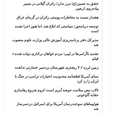
عشق به حسین(ع) مرز ندارد؛ زائران گیلانی در مسیر
پیاده‌روی اربعین
هشدار نسبت به مخاطرات پوستی زائران در گرمای عراق
توسعه دریامحور؛ سیاستی که ابلاغ شد، اما هنوز اجرا نشده
است
مدیرکل دفتر برنامه‌ریزی آموزش عالی وزارت علوم منصوب
شد
تشدید ناآرامی‌ها در لیبی؛ مردم خواهان برکناری دولت شدند+
فیلم
زمین لرزه ۴.۶ ریشتری شهرستان بردسیر خسارتی نداشت
سنای آمریکا قطعنامه محدودیت اختیارات ترامپ در جنگ با
ایران را رد کرد
تالاب نبض سلامت حوضه آبریز است؛ لزوم شروع رهاسازی
حقابه گاوخونی
هواپیماهای سوخت‌رسان آمریکا برای اسرائیل دردسرساز
شد