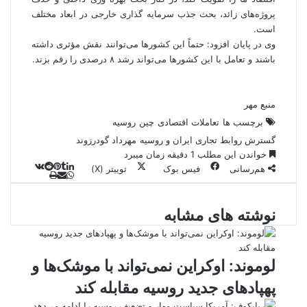
پروژه‌های زائد، بحث جذب سرمایه گذاری خارجی در ابعاد مختلف
است.
وی در پایان افزود: حتماً این کشورها می‌توانند نقش مؤثری داشته
باشند و تعامل با این کشورها می‌تواند رشد ۸ درصدی را رقم بزند.
منبع مهر
برچسب ها
تعاملات اقتصادی
چین
روسیه
گسترش روابط تجاری ایران و روسیه
مهرداد گودرزوند
خواندن این مطلب 1 دقیقه زمان میبرد
هم‌رسانی
فیس بوک
توییتر (X)
ل
و
ر
چ
ی
ت
پ
ا
ا
ا
ر
V
ن
ا
ی
ت
ی
د
K
پ
نوشته های مشابه
ا
د
ک
م
o
ن‌
س
ب
ت
ی
آ
ن
د
n
ی
ل
ا
t
ر
پ
ت
ر
a
م
ن
س
لوموند: اوکراین نمی‌تواند با موشک‌ها و
k
ه
ت
پهپادهای جدید روسیه مقابله کند
t
e