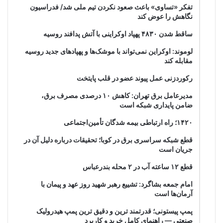
تفکر «تساوی» باعث صعود نکردن تیم ملی شد/ فدراسیون
نگاهش را عوض کند
ساقط شدن ۴۸۳۰ پهپاد اوکراینی با آتش پدافند روسیه
لوموند: اوکراین نمی‌تواند با موشک‌ها و پهپادهای جدید روسیه
مقابله کند
رکوردزنی عمل پیوند عضو در قلب پایتخت
مدیرعامل برق تهران: کاهش ۱۰ درصدی مصرف برق،
ضامن پایداری شبکه است
۱۴۲۰؛ راه ارتباطی بیمه شدگان تأمین‌اجتماعی
قطع شبکه سراسری برق در کوبا؛ تحقیقات درباره دلیل آن در
جریان است
قطع ۱۲ ساعته آب در ۲ محله بندرعباس
امام جمعه بشاگرد: تشییع رهبر شهید روز عهد و پیمان با
آرمان‌ها است
پمپ پیستونی؛ قدرتمند ترین و دقیق‌ ترین پمپ هیدرولیک
صنعتی — راهنمای کامل خرید و کاربرد