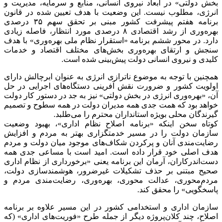
بخش دولتی» در ابعاد نیروی انسانی، منابع و سرمایه، مدیریت و
انرژی، مطلوب نیست. این وضعیت با هدف تعیین شده در قانون
برنامه هفتم پیشرفت کشور مبنی بر تحقق سهم ۳۵ درصدی
بهره‌وری از رشد اقتصادی ۸ درصدی مورد انتظار، فاصله زیادی
دارد. در محور ششم برنامه «استقرار نظام ملی بهره‌وری» با هدف
سنجش و ارتقای بهره‌وری بخش‌های مختلف اقتصاد و خدمات
کلیدی و نیروی انسانی دولت پیش‌بینی شده است.
همچنین با توجه به موضوع ناترازی انرژی به عنوان ابرچالش دارای
اولویت کشور و ضرورت نقش آفرینی دستگاه‌های اجرایی در حل
آن، «بهره‌وری انرژی در بخش دولتی» نیز به جد در دستور کار دولت
خواهد بود که همت جدی همه مدیران دولت در همه سطوح و تصمیم
گیرندگان محلی بویژه استانداران محترم را می‌طلبد.
کوتاه سخن اینکه «برنامه اصلاح نظام اداری»، بهبود وضعیت
سازمان دولت را در مسیر خدمتگزاری بهتر به مردم و افزایش
رضایت‌مندی آنان و پرکردن شکاف‌های موجود میان دولت و مردم
هدف اصلی خود قرار داده است. امید است با مساعی جدی همه
دست‌اندرکاران، آرمان این برنامه یعنی «برخورداری از نظام اداری
صحیح مبتنی بر حذف تشکیلات غیرضرور، هوشمندسازی دولت،
مردم‌محوری، عدالت محوری، بهره‌وری، رضایت‌مندی مردم و
پاسخگویی» را محقق کند.
سازمان اداری و استخدامی کشور در این مسیر علاوه بر برنامه
اصلاح، چند کلان‌‎پروژه دیگر از جمله طرح «فوریت‌های اداری» (که