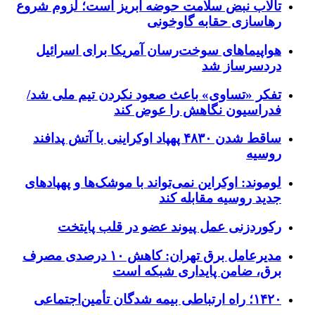
تالاب نبض سلامت حوضه آبریز است؛ لزوم شروع
رهاسازی حقابه گاوخونی
هواپیماهای سوخت‌رسان آمریکا برای اسرائیل
دردسرساز شد
تفکر «تساوی» باعث صعود نکردن تیم ملی شد/
فدراسیون نگاهش را عوض کند
ساقط شدن ۴۸۳۰ پهپاد اوکراینی با آتش پدافند
روسیه
لوموند: اوکراین نمی‌تواند با موشک‌ها و پهپادهای
جدید روسیه مقابله کند
رکوردزنی عمل پیوند عضو در قلب پایتخت
مدیرعامل برق تهران: کاهش ۱۰ درصدی مصرف
برق، ضامن پایداری شبکه است
۱۴۲۰؛ راه ارتباطی بیمه شدگان تأمین‌اجتماعی