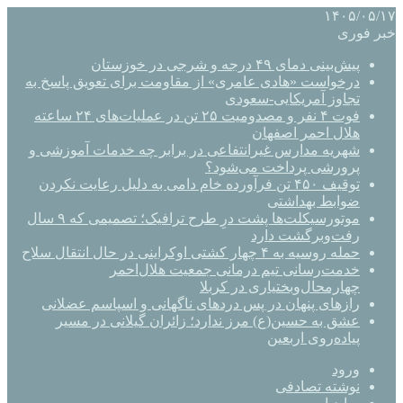
۱۴۰۵/۰۵/۱۷
خبر فوری
پیش‌بینی دمای ۴۹ درجه و شرجی در خوزستان
درخواست «هادی عامری» از مقاومت برای تعویق پاسخ به
تجاوز آمریکایی-سعودی
فوت ۴ نفر و مصدومیت ۲۵ تن در عملیات‌های ۲۴ ساعته
هلال احمر اصفهان
شهریه مدارس غیرانتفاعی در برابر چه خدمات آموزشی و
پرورشی پرداخت می‌شود؟
توقیف ۴۵۰ تن فرآورده خام دامی به دلیل رعایت نکردن
ضوابط بهداشتی
موتورسیکلت‌ها پشت درِ طرح ترافیک؛ تصمیمی که ۹ سال
رفت‌وبرگشت دارد
حمله روسیه به ۴ چهار کشتی اوکراینی در حال انتقال سلاح
خدمت‌رسانی تیم درمانی جمعیت هلال‌احمر
چهارمحال‌وبختیاری در کربلا
رازهای پنهان در پس دردهای ناگهانی و اسپاسم عضلانی
عشق به حسین(ع) مرز ندارد؛ زائران گیلانی در مسیر
پیاده‌روی اربعین
ورود
نوشته تصادفی