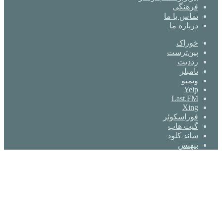
فرهنگی
تماس با ما
درباره ما
خوراک
‫پین‌ترست
‫رددیت
‫تامبلر
ویمیو
Yelp
Last.FM
Xing
فوراسکوئر
گیت ‌هاب
ساند کلود
بیهنس