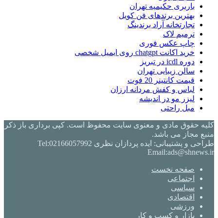
باربری حکیمیه تهران
بهترین برندهای فن کویل
تجارتخانه آراد برندینگ
ترمیم لاک
چاپ عکس فوری
خرید اکانت chatgpt روی ایمیل شخصی
دوره icdl در تبریز
سالن زیبایی تهران
قیمت کانتینر 20 فوت
لباس و کفش مردانه ارزان
لیزر مو در اندیشه
مبل راحتی
کلیه حقوق مادی و معنوی سایت محفوظ است. کپی برداری باز ذکر
منبع مجاز می باشد.
طراحی و پشتیبانی: ایده پردازان نظری Tel:02166057992
Email:ads@shnews.ir
صفحه نخست
اجتماعی
سیاسی
اقتصادی
ورزشی
بازار و کسب و کار