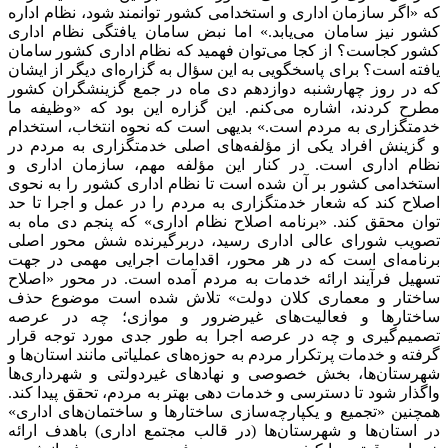
که «اگر سازمان اداری و استخدامی کشور توانمند شود، نظام اداره
کشور نیز سامان می‌یابد.» اما نبض سامان یافتگی نظام اداری
کشور کجاست؟ از کجا می‌توان فهمید که نظام اداری کشور سامان
یافته است؟ برای پاسخگویی به این سؤال به گزاره‌ای دیگر از ایشان
که در روز چهارشنبه دوازدهم دی ماه در جمع گزینشگران کشور
مطرح کردند، اشاره می‌کنم. این گزاره این بود که «وظیفه ما
خدمتگزاری به مردم است.» بدیهی است که نحوه انتخاب، استخدام
و گزینش افراد یکی از مؤلفه‌های اصلی خدمتگزاری به مردم در
نظام اداری است. در کنار این مؤلفه مهم، سازمان اداری و
استخدامی کشور بر آن شده است تا نظام اداری کشور را به نحوی
اصلاح کند که شعار خدمتگزاری به مردم را در عمل و اجرا تا حد
توان محقق کند. «برنامه اصلاح نظام اداری» که پنجم دی ماه به
تصویب شورای عالی اداری رسید، دربرگیرنده شش محور اصلی
برنامه‌ای است که در هر محور، اقدامات اجرایی مهمی در جهت
تسهیل فرآیند ارائه خدمات به مردم آمده است. در محور «اصلاح
ساختار و معماری کلان دولت» تلاش شده است موضوع حذف
ساختارها و فعالیت‌های غیرضرور و موازی؛ چه در عرصه
تصمیم‌گیری و چه در عرصه اجرا به طور جدی مورد توجه قرار
گرفته و خدمات پرتکرار مردم به حوزه‌های عملیاتی مانند استان‌ها و
شهرستان‌ها، بخش خصوصی و نهادهای غیردولتی و شهرداری‌ها
واگذار شود تا دسترسی و خدمات دهی بهتر به مردم، تحقق پیدا کند.
همچنین «تجمیع و یکپارچه‌سازی ساختارها و ساختمان‌های اداری»
در استان‌ها و شهرستان‌ها (در قالب مجتمع اداری) باهدف ارائه