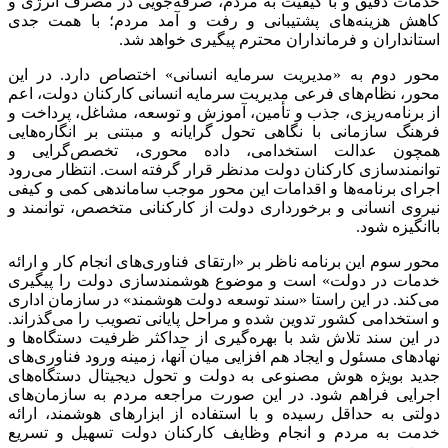
خدمات دقیق و با کیفیت به مردم، صرفه‌جویی در مصرف انرژی و
کاهش هزینه‌های پشتیبانی و رفت و آمد مردم؛ با همت جدی
استانداران و فرمانداران محترم پیگیری خواهد شد.
محور دوم به «مدیریت سرمایه انسانی» اختصاص دارد. در این
محور، نظام‌های فرعی مدیریت سرمایه انسانی کارکنان دولت، اعم
از برنامه‌ریزی، جذب و تأمین، آموزش و توسعه، مشاغل، پرداخت و
فرهنگ سازمانی با نگاهی تحول گرایانه و مبتنی بر انگاره‌هایی
همچون عدالت استخدامی، داده محوری، تخصص‌گرایی و
توانمندسازی کارکنان دولت مدنظر قرار گرفته است. انتظار می‌رود
اجرای برنامه‌ها و اقدامات این محور موجب ساماندهی کمی و کیفی
نیروی انسانی و برخورداری دولت از کارکنانی متخصص، توانمند و
باانگیزه شود.
محور سوم این برنامه ناظر بر «ارتقای فناوری‌های انجام کار و ارائه
خدمات در دولت» است و موضوع هوشمندسازی دولت را پیگیری
می‌کند. در این راستا «سند توسعه دولت هوشمند» در سازمان اداری
و استخدامی کشور تدوین شده و مراحل پایانی تصویب را می‌گذراند.
در این سند تلاش شد با بهره‌گیری از حداکثر ظرفیت دستگاه‌ها و
نهادهای مسئول و ایجاد هم افزایی میان آنها، زمینه ورود فناوری‌های
جدید بویژه هوش مصنوعی به دولت و تحول دیجیتال دستگاه‌های
اجرایی فراهم شود. در این صورت مراجعه مردم به سازمان‌های
دولتی به حداقل رسیده و با استفاده از ابزارهای هوشمند، ارائه
خدمت به مردم و انجام وظایف کارکنان دولت تسهیل و تسریع