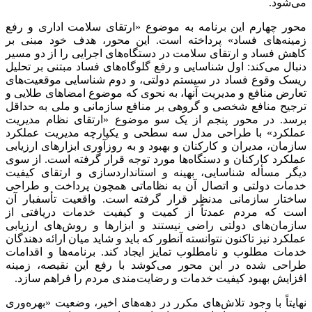
می‌شود.
محور چهارم این برنامه به موضوع «ارتقای سلامت اداری و رفع
زمینه‌های فساد» پرداخته است. این محور، هدف خود مبنی بر
کاهش فساد و ارتقای سلامت در دستگاه‌های اجرایی را از دو مسیر
دنبال می‌کند: اول شناسایی و رفع گلوگاه‌های فساد مبتنی بر تحلیل
ریسک وقوع فساد در سیستم دولتی، و دوم شناسایی موقعیت‌های
تعارض منافع و مدیریت آنها، به نحوی که موضوع امضاهای طلایی و
ترجیح منافع شخصی و گروهی بر منافع سازمانی و ملی به حداقل
برسد. در محور پنجم از یک سو موضوع «ارتقای نظام مدیریت
عملکرد» با طراحی مدل سه سطحی و یکپارچه مدیریت عملکرد
سازمان، مدیران و کارکنان و بهبود و به روزآوری ابزارهای ارزیابی
عملکرد کارکنان و دستگاه‌ها مورد توجه قرار گرفته است. از سوی
دیگر مسأله شناسایی، بهینه و استانداردسازی و ارتقای کیفیت
خدمات دولتی و اتصال آن به نظاماتی همچون پرداخت و طراحی
ساختار سازمانی مدنظر قرار گرفته است. واقعیت تأسفبار آن
است که مردم عمدتاً از کمیت و کیفیت خدمات دریافتی از
سازمان‌های دولتی راضی نیستند و ابزارها و روش‌های ارزیابی
عملکرد نیز تاکنون نتوانسته آنطور که باید و شاید میان ارائه دهندگان
خدمات مطلوب و نامطلوب تمایز ایجاد کند. برنامه‌ها و اقدامات
طراحی شده در این محور می‌کوشد با رفع این نقیصه، زمینه
افزایش بهبود کیفیت خدمات و رضایت‌مندی مردم را فراهم سازد.
نهایتاً با وجود تلاش‌های مکرر در دهه‌های اخیر، وضعیت «بهره‌وری