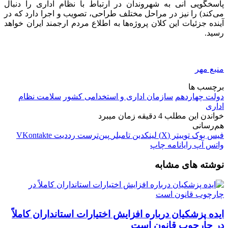
پاسخگویی آنی به شهروندان در ارتباط با نظام اداری را دنبال
می‌کند) را نیز در مراحل مختلف طراحی، تصویب و اجرا دارد که در
آینده جزئیات این کلان پروژه‌ها به اطلاع مردم ارجمند ایران خواهد
رسید.
منبع مهر
برچسب ها
دولت چهاردهم
سازمان اداری و استخدامی کشور
سلامت نظام
اداری
خواندن این مطلب 4 دقیقه زمان میبرد
هم‌رسانی
فیس بوک
توییتر (X)
لینکدین
‫تامبلر
‫پین‌ترست
‫رددیت
‫VKontakte
واتس آپ
رایانامه
چاپ
نوشته های مشابه
ایده پزشکیان درباره افزایش اختیارات استانداران کاملاً
در چارچوب قانون است