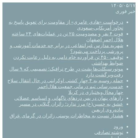
۱۴۰۵/۰۵/۱۷
خبر فوری
درخواست «هادی عامری» از مقاومت برای تعویق پاسخ به
تجاوز آمریکایی-سعودی
فوت ۴ نفر و مصدومیت ۲۵ تن در عملیات‌های ۲۴ ساعته
هلال احمر اصفهان
شهریه مدارس غیرانتفاعی در برابر چه خدمات آموزشی و
پرورشی پرداخت می‌شود؟
توقیف ۴۵۰ تن فرآورده خام دامی به دلیل رعایت نکردن
ضوابط بهداشتی
موتورسیکلت‌ها پشت درِ طرح ترافیک؛ تصمیمی که ۹ سال
رفت‌وبرگشت دارد
حمله روسیه به ۴ چهار کشتی اوکراینی در حال انتقال سلاح
خدمت‌رسانی تیم درمانی جمعیت هلال‌احمر
چهارمحال‌وبختیاری در کربلا
رازهای پنهان در پس دردهای ناگهانی و اسپاسم عضلانی
عشق به حسین(ع) مرز ندارد؛ زائران گیلانی در مسیر
پیاده‌روی اربعین
هشدار نسبت به مخاطرات پوستی زائران در گرمای عراق
ورود
نوشته تصادفی