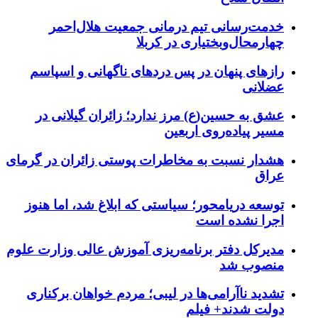
خدمت‌رسانی تیم درمانی جمعیت هلال‌احمر
چهارمحال‌وبختیاری در کربلا
رازهای پنهان در پس دردهای ناگهانی و اسپاسم
عضلانی
عشق به حسین(ع) مرز ندارد؛ زائران گیلانی در
مسیر پیاده‌روی اربعین
هشدار نسبت به مخاطرات پوستی زائران در گرمای
عراق
توسعه دریامحور؛ سیاستی که ابلاغ شد، اما هنوز
اجرا نشده است
مدیرکل دفتر برنامه‌ریزی آموزش عالی وزارت علوم
منصوب شد
تشدید ناآرامی‌ها در لیبی؛ مردم خواهان برکناری
دولت شدند+ فیلم