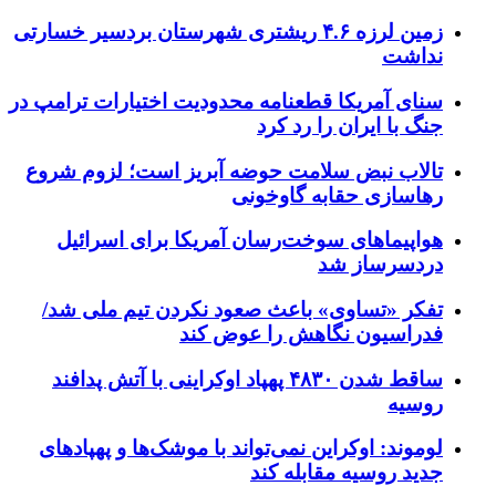
زمین لرزه ۴.۶ ریشتری شهرستان بردسیر خسارتی
نداشت
سنای آمریکا قطعنامه محدودیت اختیارات ترامپ در
جنگ با ایران را رد کرد
تالاب نبض سلامت حوضه آبریز است؛ لزوم شروع
رهاسازی حقابه گاوخونی
هواپیماهای سوخت‌رسان آمریکا برای اسرائیل
دردسرساز شد
تفکر «تساوی» باعث صعود نکردن تیم ملی شد/
فدراسیون نگاهش را عوض کند
ساقط شدن ۴۸۳۰ پهپاد اوکراینی با آتش پدافند
روسیه
لوموند: اوکراین نمی‌تواند با موشک‌ها و پهپادهای
جدید روسیه مقابله کند