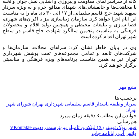
گانه
از سراسر
نمای
مقاومت و پیروزی و آشنایی نسل جوان و نخبه
با مجاهدت‌ها و جانفشانی‌های شهدای مدافع حرم و به ویژه سردار
سپهبد شهید حاج قاسم سلیمانی از ۱۷ الی ۳۰ دی ماه را به مناسبت
این ایام اجرا خواهد کرد. سازمان زیباسازی نیز با اکران‌های شهری،
فضا سازی و تبلیغات محیطی و همچنین تولید اقلام و محصولات
فرهنگی به مناسبت پنجمین سالگرد شهادت حاج قاسم در سطح
شهر تهران اقدام کرده است.
وی در پایان خاطر نشان کرد: سراهای محلات، سازمان‌ها و
شرکت‌های تابعه و تمامی مجموعه‌های تحت پوشش شهرداری
تهران نیز به همین مناسبت برنامه‌های ویژه فرهنگی و مناسبتی
برگزار خواهند کرد.
منبع مهر
برچسب ها
سرباز وظیفه پاسدار قاسم سلیمانی
شهرداری تهران
شورای شهر
تهران
خواندن این مطلب 3 دقیقه زمان میبرد
هم‌رسانی
فیس بوک
توییتر (X)
لینکدین
‫تامبلر
‫پین‌ترست
‫رددیت
‫VKontakte
واتس آپ
رایانامه
چاپ