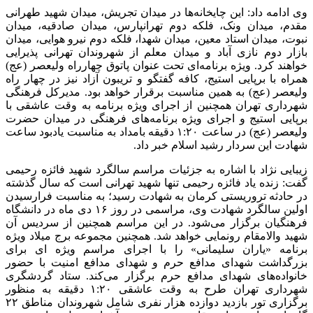
وی ادامه داد: این چایخانه‌ها در میدان تجریش، میدان شهید طهرانی
مقدم، میدان ونک، فلکه دوم تهرانپارس، میدان صادقیه، میدان
نبوت، میدان استاد معین، میدان شهدا، فلکه دوم نیرو هوایی، میدان
بازار دوم نازی آباد و میدان معلم از شهروندان تهرانی پذیرایی
خواهند کرد. ویژه برنامه‌ای تحت عنوان پاتوق چهارراه ولیعصر (
عج
)
همراه با برپایی استیج، کافه گفتگو و تریبون آزاد نیز در چهار راه
ولیعصر (
عج
) به همین مناسبت برقرار خواهد بود. مدیرکل فرهنگی
شهرداری تهران همچنین از اجرای ویژه برنامه به وقت عاشقی با
برپایی استیج و اجرای ویژه برنامه‌های فرهنگی در میدان حضرت
ولیعصر (
عج
) در ساعت ۱:۲۰ دقیقه بامداد به مناسبت یادبود ساعت
شهادت این سردار رشید اسلام خبر داد.
زیبایی نژاد با اشاره به جزئیات مراسم سالگرد شهید فائزه رحیمی
گفت: زنده یاد فائزه رحیمی تنها شهید تهرانی است که سال گذشته
در حادثه تروریستی کرمان به شهادت رسید؛ به مناسبت فرارسیدن
اولین سالگرد شهادت وی، مراسمی در روز ۱۶ دی ماه در دانشگاه
فرهنگیان برگزار می‌شود. در این مراسم همچنین از سردیس آن
شهید والامقام رونمایی خواهد شد. همچنین مجموعه برج میلاد ویژه
برنامه «یاران سلیمانی» را با اجرای مراسم ویژه
ای
برای
بزرگداشت شهدای مدافع حرم و شهدای مدافع امنیت با حضور
خانواده‌های شهدای مدافع حرم برگزار می‌کند. ستاد گردشگری
شهرداری تهران طرح به وقت عاشقی ۱:۲۰ دقیقه به منظور
برگزاری تور بازدید دوازده هزار نفری شامل شهروندان مناطق ۲۲