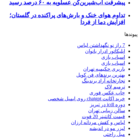
پیشرفت آب‌شیرین‌کن عسلویه به ۶۰ درصد رسید
تداوم هوای خنک و بارش‌های پراکنده در گلستان؛
افزایش دما از فردا
پیوندها
7 راز نو نگهداشتن لباس
اپلیکاتور ادرار بانوان
اسباب بازی
اسباب بازی
باربری حکیمیه تهران
بهترین برندهای فن کویل
تجارتخانه آراد برندینگ
ترمیم لاک
چاپ عکس فوری
خرید اکانت chatgpt روی ایمیل شخصی
دوره icdl در تبریز
سالن زیبایی تهران
قیمت کانتینر 20 فوت
لباس و کفش مردانه ارزان
لیزر مو در اندیشه
مبل راحتی