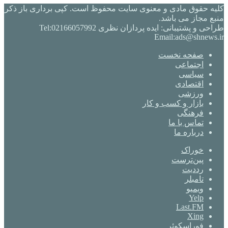
کلیه حقوق مادی و معنوی سایت محفوظ است. کپی برداری باز ذکر
منبع مجاز می باشد.
طراحی و پشتیبانی: ایده پردازان نظری Tel:02166057992
Email:ads@shnews.ir
صفحه نخست
اجتماعی
سیاسی
اقتصادی
ورزشی
بازار و کسب و کار
فرهنگی
تماس با ما
درباره ما
خوراک
‫پین‌ترست
‫رددیت
‫تامبلر
ویمیو
Yelp
Last.FM
Xing
فوراسکوئر