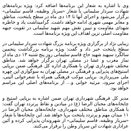
وی با اشاره به شعار این برنامه‌ها اضافه کرد: ویژه برنامه‌های
شهادت سردار سلیمانی با شعار «سرباز وظیفه، قاسم سلیمانی»
برگزار می‌شود و اجرای آنها تا ۱۴ دی ماه در سطح پایتخت، مناطق
و معابر مهمی شهری ادامه خواهد داشت. گرامیداشت یاد و خاطره
شهدای مقاومت و تبیین نقش مهم شهید سلیمانی در تقویت جبهه
مقاومت اصلی
ترین
اهداف این ویژه برنامه‌ها است.
زیبایی نژاد از برگزاری ویژه برنامه بزرگ شهادت سردار سلیمانی در
سطح پایتخت خبر داد و گفت: ویژه برنامه بزرگداشت پنجمین
سالگرد سپهبد شهید حاج قاسم سلیمانی روز پنج شنبه ۱۳ دی ماه از
نماز مغرب و عشا در مصلی تهران برگزار خواهد شد. مناطق
مختلف شهرداری تهران با همکاری اداره کل فرهنگی ضمن برپایی
استیج‌های پذیرایی و فرهنگی در مصلی تهران به سوگواری این چهره
ملی می‌پردازند. برپایی موکب فرهنگی همراه با شعرخوانی آئینی،
اجرای سرود، مرثیه خوانی و… از برنامه‌های اصلی این مراسم
خواهد بود.
مدیر کل فرهنگی شهرداری تهران ضمن اشاره به برپایی استیج و
چایخانه‌های محبان
الرضا
(
ع)
در میادین و نقاط پرتردد تهران گفت:
با همکاری مناطق مختلف شهرداری، چایخانه‌های محبان
الرضا
در
۱۱ میدان مهم و پرتردد پایتخت برپا خواهد شد. این چایخانه‌ها با شعار
«سرباز وظیفه، قاسم سلیمانی» از شهروندان پذیرایی کرده و آئین
عزاداری شهادت این سرباز وطن را برقرار می‌کنند.