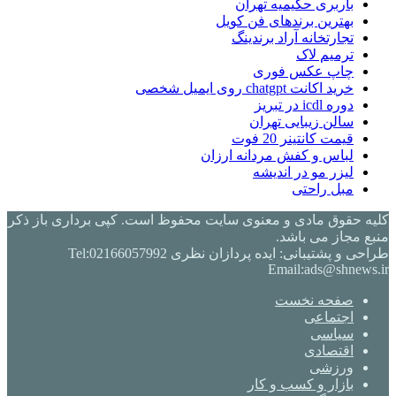
باربری حکیمیه تهران
بهترین برندهای فن کویل
تجارتخانه آراد برندینگ
ترمیم لاک
چاپ عکس فوری
خرید اکانت chatgpt روی ایمیل شخصی
دوره icdl در تبریز
سالن زیبایی تهران
قیمت کانتینر 20 فوت
لباس و کفش مردانه ارزان
لیزر مو در اندیشه
مبل راحتی
کلیه حقوق مادی و معنوی سایت محفوظ است. کپی برداری باز ذکر
منبع مجاز می باشد.
طراحی و پشتیبانی: ایده پردازان نظری Tel:02166057992
Email:ads@shnews.ir
صفحه نخست
اجتماعی
سیاسی
اقتصادی
ورزشی
بازار و کسب و کار