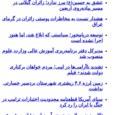
عشق به حسین(ع) مرز ندارد؛ زائران گیلانی در
مسیر پیاده‌روی اربعین
هشدار نسبت به مخاطرات پوستی زائران در گرمای
عراق
توسعه دریامحور؛ سیاستی که ابلاغ شد، اما هنوز
اجرا نشده است
مدیرکل دفتر برنامه‌ریزی آموزش عالی وزارت علوم
منصوب شد
تشدید ناآرامی‌ها در لیبی؛ مردم خواهان برکناری
دولت شدند+ فیلم
زمین لرزه ۴.۶ ریشتری شهرستان بردسیر خسارتی
نداشت
سنای آمریکا قطعنامه محدودیت اختیارات ترامپ در
جنگ با ایران را رد کرد