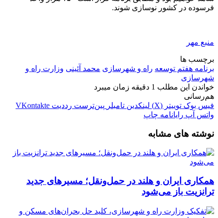
فرسوده در کشور نوسازی شوند.
منبع مهر
برچسب ها
برنامه هفتم توسعه
راه و شهرسازی
محمد آئینی
وزارت راه و
شهرسازی
خواندن این مطلب 1 دقیقه زمان میبرد
هم‌رسانی
فیس بوک
توییتر (X)
لینکدین
‫تامبلر
‫پین‌ترست
‫رددیت
‫VKontakte
واتس آپ
رایانامه
چاپ
نوشته های مشابه
همکاری ایران و هلند در حمل‌ونقل؛ مسیرهای جدید
ترانزیت باز می‌شود