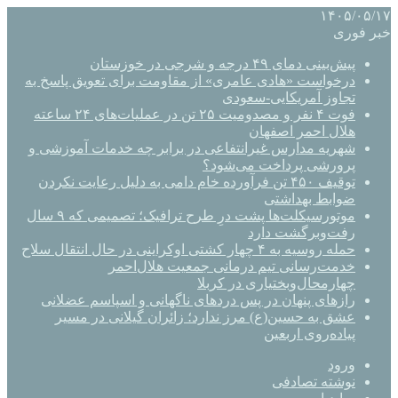
۱۴۰۵/۰۵/۱۷
خبر فوری
پیش‌بینی دمای ۴۹ درجه و شرجی در خوزستان
درخواست «هادی عامری» از مقاومت برای تعویق پاسخ به
تجاوز آمریکایی-سعودی
فوت ۴ نفر و مصدومیت ۲۵ تن در عملیات‌های ۲۴ ساعته
هلال احمر اصفهان
شهریه مدارس غیرانتفاعی در برابر چه خدمات آموزشی و
پرورشی پرداخت می‌شود؟
توقیف ۴۵۰ تن فرآورده خام دامی به دلیل رعایت نکردن
ضوابط بهداشتی
موتورسیکلت‌ها پشت درِ طرح ترافیک؛ تصمیمی که ۹ سال
رفت‌وبرگشت دارد
حمله روسیه به ۴ چهار کشتی اوکراینی در حال انتقال سلاح
خدمت‌رسانی تیم درمانی جمعیت هلال‌احمر
چهارمحال‌وبختیاری در کربلا
رازهای پنهان در پس دردهای ناگهانی و اسپاسم عضلانی
عشق به حسین(ع) مرز ندارد؛ زائران گیلانی در مسیر
پیاده‌روی اربعین
ورود
نوشته تصادفی