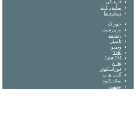
فرهنگی
تماس با ما
درباره ما
خوراک
‫پین‌ترست
‫رددیت
‫تامبلر
ویمیو
Yelp
Last.FM
Xing
فوراسکوئر
گیت ‌هاب
ساند کلود
بیهنس