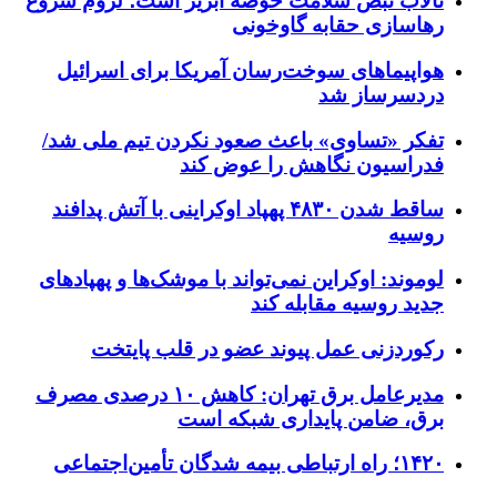
تالاب نبض سلامت حوضه آبریز است؛ لزوم شروع
رهاسازی حقابه گاوخونی
هواپیماهای سوخت‌رسان آمریکا برای اسرائیل
دردسرساز شد
تفکر «تساوی» باعث صعود نکردن تیم ملی شد/
فدراسیون نگاهش را عوض کند
ساقط شدن ۴۸۳۰ پهپاد اوکراینی با آتش پدافند
روسیه
لوموند: اوکراین نمی‌تواند با موشک‌ها و پهپادهای
جدید روسیه مقابله کند
رکوردزنی عمل پیوند عضو در قلب پایتخت
مدیرعامل برق تهران: کاهش ۱۰ درصدی مصرف
برق، ضامن پایداری شبکه است
۱۴۲۰؛ راه ارتباطی بیمه شدگان تأمین‌اجتماعی