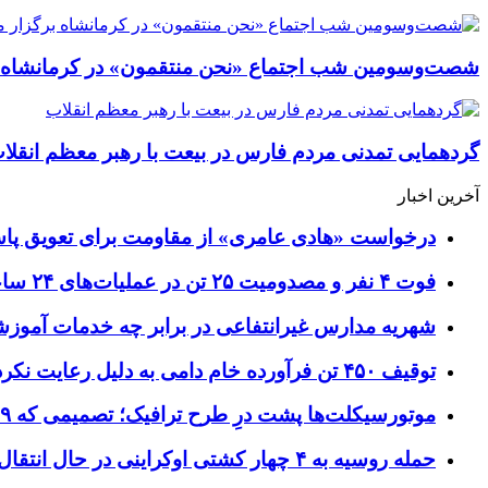
شصت‌وسومین شب اجتماع «نحن منتقمون» در کرمانشاه ب
گردهمایی تمدنی مردم فارس در بیعت با رهبر معظم انقلا
آخرین اخبار
درخواست «هادی عامری» از مقاومت برای تعویق پاس
فوت ۴ نفر و مصدومیت ۲۵ تن در عملیات‌های ۲۴ ساعته هلال احمر اصفهان
شهریه مدارس غیرانتفاعی در برابر چه خدمات آمو
توقیف ۴۵۰ تن فرآورده خام دامی به دلیل رعایت نکردن ضوابط بهداشتی
موتورسیکلت‌ها پشت درِ طرح ترافیک؛ تصمیمی که ۹ سال رفت‌وبرگشت دارد
حمله روسیه به ۴ چهار کشتی اوکراینی در حال انتقال سلاح