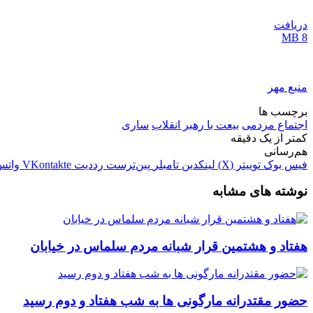
دریافت
8 MB
منبع مهر
برچسب ها
اجتماع مردمی
بیعت با رهبر انقلاب
ساری
کمتر از یک دقیقه
هم‌رسانی
فیس بوک
توییتر (X)
لینکدین
‫تامبلر
‫پین‌ترست
‫رددیت
‫VKontakte
واتس
نوشته های مشابه
هفتاد و هشتمین قرار شبانه مردم سلماس در خیابان
حضور مقتدرانه مارگونی ها به شب هفتاد و دوم رسید