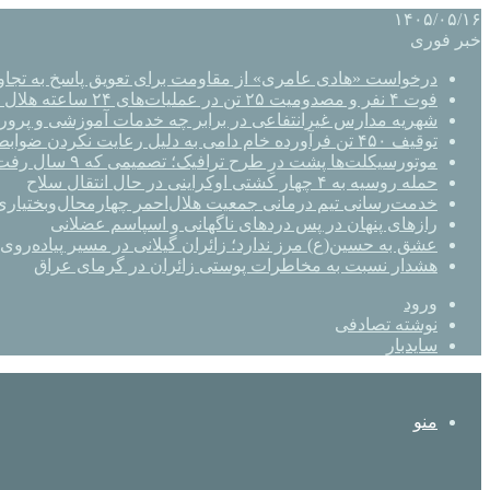
۱۴۰۵/۰۵/۱۶
خبر فوری
درخواست «هادی عامری» از مقاومت برای تعویق پاسخ به تجاو
فوت ۴ نفر و مصدومیت ۲۵ تن در عملیات‌های ۲۴ ساعته هلال احمر اصفهان
شهریه مدارس غیرانتفاعی در برابر چه خدمات آموزشی و پرو
توقیف ۴۵۰ تن فرآورده خام دامی به دلیل رعایت نکردن ضوابط بهداشتی
موتورسیکلت‌ها پشت درِ طرح ترافیک؛ تصمیمی که ۹ سال رفت‌وبرگشت دارد
حمله روسیه به ۴ چهار کشتی اوکراینی در حال انتقال سلاح
خدمت‌رسانی تیم درمانی جمعیت هلال‌احمر چهارمحال‌وبختیاری 
رازهای پنهان در پس دردهای ناگهانی و اسپاسم عضلانی
عشق به حسین(ع) مرز ندارد؛ زائران گیلانی در مسیر پیاده‌روی 
هشدار نسبت به مخاطرات پوستی زائران در گرمای عراق
ورود
نوشته تصادفی
سایدبار
منو