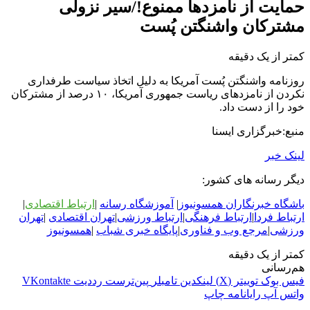
حمایت از نامزدها ممنوع!/سیر نزولی
مشترکان واشنگتن پُست
کمتر از یک دقیقه
روزنامه واشنگتن پُست آمریکا به دلیل اتخاذ سیاست طرفداری
نکردن از نامزدهای ریاست جمهوری آمریکا، ۱۰ درصد از مشترکان
خود را از دست داد.
منبع:خبرگزاری ایسنا
لینک خبر
دیگر رسانه های کشور:
باشگاه خبرنگاران همسونیوز
|
آموزشگاه رسانه
|
ارتباط اقتصادی
|
ارتباط فردا
|
ارتباط فرهنگی
|
ارتباط ورزشی
|
ت
هران اقتصادی
|
تهران
ورزشی
|
مرجع وب و فناوری
|
پایگاه خبری شباب
|
همسونیوز
کمتر از یک دقیقه
هم‌رسانی
فیس بوک
توییتر (X)
لینکدین
‫تامبلر
‫پین‌ترست
‫رددیت
‫VKontakte
واتس آپ
رایانامه
چاپ