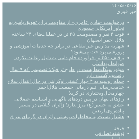
۱۴۰۵/۰۵/۱۶
خبر فوری
درخواست «هادی عامری» از مقاومت برای تعویق پاسخ به
تجاوز آمریکایی-سعودی
فوت ۴ نفر و مصدومیت ۲۵ تن در عملیات‌های ۲۴ ساعته
هلال احمر اصفهان
شهریه مدارس غیرانتفاعی در برابر چه خدمات آموزشی و
پرورشی پرداخت می‌شود؟
توقیف ۴۵۰ تن فرآورده خام دامی به دلیل رعایت نکردن
ضوابط بهداشتی
موتورسیکلت‌ها پشت درِ طرح ترافیک؛ تصمیمی که ۹ سال
رفت‌وبرگشت دارد
حمله روسیه به ۴ چهار کشتی اوکراینی در حال انتقال سلاح
خدمت‌رسانی تیم درمانی جمعیت هلال‌احمر
چهارمحال‌وبختیاری در کربلا
رازهای پنهان در پس دردهای ناگهانی و اسپاسم عضلانی
عشق به حسین(ع) مرز ندارد؛ زائران گیلانی در مسیر
پیاده‌روی اربعین
هشدار نسبت به مخاطرات پوستی زائران در گرمای عراق
ورود
نوشته تصادفی