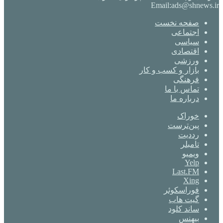
Email:ads@shnews.ir
صفحه نخست
اجتماعی
سیاسی
اقتصادی
ورزشی
بازار و کسب و کار
فرهنگی
تماس با ما
درباره ما
خوراک
‫پین‌ترست
‫رددیت
‫تامبلر
ویمیو
Yelp
Last.FM
Xing
فوراسکوئر
گیت ‌هاب
ساند کلود
بیهنس