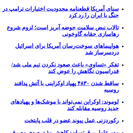
سنای آمریکا قطعنامه محدودیت اختیارات ترامپ در
جنگ با ایران را رد کرد
تالاب نبض سلامت حوضه آبریز است؛ لزوم شروع
رهاسازی حقابه گاوخونی
هواپیماهای سوخت‌رسان آمریکا برای اسرائیل
دردسرساز شد
تفکر «تساوی» باعث صعود نکردن تیم ملی شد/
فدراسیون نگاهش را عوض کند
ساقط شدن ۴۸۳۰ پهپاد اوکراینی با آتش پدافند
روسیه
لوموند: اوکراین نمی‌تواند با موشک‌ها و پهپادهای
جدید روسیه مقابله کند
رکوردزنی عمل پیوند عضو در قلب پایتخت
مدیرعامل برق تهران: کاهش ۱۰ درصدی مصرف