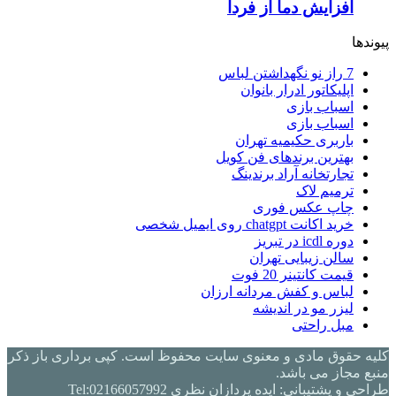
افزایش دما از فردا
پیوندها
7 راز نو نگهداشتن لباس
اپلیکاتور ادرار بانوان
اسباب بازی
اسباب بازی
باربری حکیمیه تهران
بهترین برندهای فن کویل
تجارتخانه آراد برندینگ
ترمیم لاک
چاپ عکس فوری
خرید اکانت chatgpt روی ایمیل شخصی
دوره icdl در تبریز
سالن زیبایی تهران
قیمت کانتینر 20 فوت
لباس و کفش مردانه ارزان
لیزر مو در اندیشه
مبل راحتی
کلیه حقوق مادی و معنوی سایت محفوظ است. کپی برداری باز ذکر
منبع مجاز می باشد.
طراحی و پشتیبانی: ایده پردازان نظری Tel:02166057992