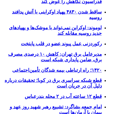
فدراسیون نگاهش را عوض کند
ساقط شدن ۴۸۳۰ پهپاد اوکراینی با آتش پدافند
روسیه
لوموند: اوکراین نمی‌تواند با موشک‌ها و پهپادهای
جدید روسیه مقابله کند
رکوردزنی عمل پیوند عضو در قلب پایتخت
مدیرعامل برق تهران: کاهش ۱۰ درصدی مصرف
برق، ضامن پایداری شبکه است
۱۴۲۰؛ راه ارتباطی بیمه شدگان تأمین‌اجتماعی
قطع شبکه سراسری برق در کوبا؛ تحقیقات درباره
دلیل آن در جریان است
قطع ۱۲ ساعته آب در ۲ محله بندرعباس
امام جمعه بشاگرد: تشییع رهبر شهید روز عهد و
پیمان با آرمان‌ها است