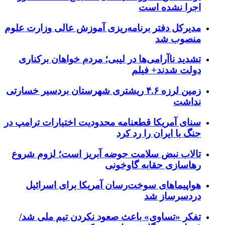
اجرا نشده است
مدیرکل دفتر برنامه‌ریزی آموزش عالی وزارت علوم
منصوب شد
تشدید ناآرامی‌ها در لیبی؛ مردم خواهان برکناری
دولت شدند+ فیلم
زمین لرزه ۴.۶ ریشتری شهرستان بردسیر خسارتی
نداشت
سنای آمریکا قطعنامه محدودیت اختیارات ترامپ در
جنگ با ایران را رد کرد
تالاب نبض سلامت حوضه آبریز است؛ لزوم شروع
رهاسازی حقابه گاوخونی
هواپیماهای سوخت‌رسان آمریکا برای اسرائیل
دردسرساز شد
تفکر «تساوی» باعث صعود نکردن تیم ملی شد/