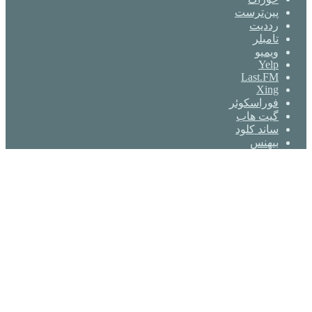
‫پین‌ترست
‫رددیت
‫تامبلر
ویمیو
Yelp
Last.FM
Xing
فوراسکوئر
گیت ‌هاب
ساند کلود
بیهنس