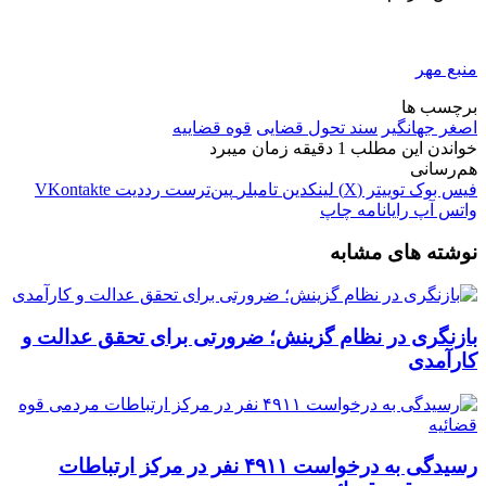
منبع مهر
برچسب ها
اصغر جهانگیر
سند تحول قضایی
قوه قضاییه
خواندن این مطلب 1 دقیقه زمان میبرد
هم‌رسانی
فیس بوک
توییتر (X)
لینکدین
‫تامبلر
‫پین‌ترست
‫رددیت
‫VKontakte
واتس آپ
رایانامه
چاپ
نوشته های مشابه
بازنگری در نظام گزینش؛ ضرورتی برای تحقق عدالت و
کارآمدی
رسیدگی به درخواست ۴۹۱۱ نفر در مرکز ارتباطات