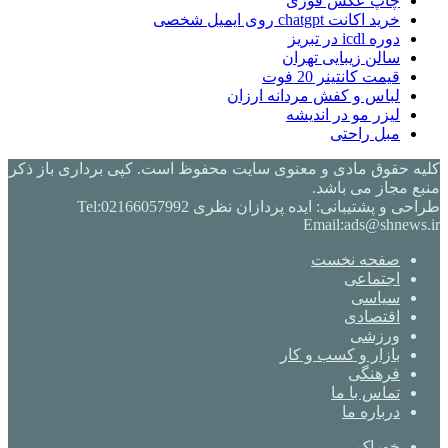
چاپ عکس فوری
خرید اکانت chatgpt روی ایمیل شخصی
دوره icdl در تبریز
سالن زیبایی تهران
قیمت کانتینر 20 فوت
لباس و کفش مردانه ارزان
لیزر مو در اندیشه
مبل راحتی
کلیه حقوق مادی و معنوی سایت محفوظ است. کپی برداری باز ذکر
منبع مجاز می باشد.
طراحی و پشتیبانی: ایده پردازان نظری Tel:02166057992
Email:ads@shnews.ir
صفحه نخست
اجتماعی
سیاسی
اقتصادی
ورزشی
بازار و کسب و کار
فرهنگی
تماس با ما
درباره ما
خوراک