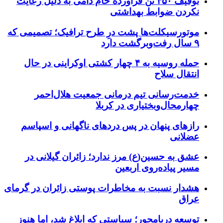
توقیف ۴۵۰ تن فرآورده خام دامی به دلیل رعایت
نکردن ضوابط بهداشتی
موتورسیکلت‌ها پشت درِ طرح ترافیک؛ تصمیمی که
۹ سال رفت‌وبرگشت دارد
حمله روسیه به ۴ چهار کشتی اوکراینی در حال
انتقال سلاح
خدمت‌رسانی تیم درمانی جمعیت هلال‌احمر
چهارمحال‌وبختیاری در کربلا
رازهای پنهان در پس دردهای ناگهانی و اسپاسم
عضلانی
عشق به حسین(ع) مرز ندارد؛ زائران گیلانی در
مسیر پیاده‌روی اربعین
هشدار نسبت به مخاطرات پوستی زائران در گرمای
عراق
توسعه دریامحور؛ سیاستی که ابلاغ شد، اما هنوز