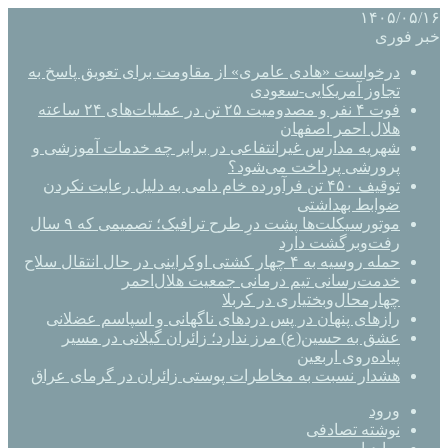
۱۴۰۵/۰۵/۱۶
خبر فوری
درخواست «هادی عامری» از مقاومت برای تعویق پاسخ به
تجاوز آمریکایی-سعودی
فوت ۴ نفر و مصدومیت ۲۵ تن در عملیات‌های ۲۴ ساعته
هلال احمر اصفهان
شهریه مدارس غیرانتفاعی در برابر چه خدمات آموزشی و
پرورشی پرداخت می‌شود؟
توقیف ۴۵۰ تن فرآورده خام دامی به دلیل رعایت نکردن
ضوابط بهداشتی
موتورسیکلت‌ها پشت درِ طرح ترافیک؛ تصمیمی که ۹ سال
رفت‌وبرگشت دارد
حمله روسیه به ۴ چهار کشتی اوکراینی در حال انتقال سلاح
خدمت‌رسانی تیم درمانی جمعیت هلال‌احمر
چهارمحال‌وبختیاری در کربلا
رازهای پنهان در پس دردهای ناگهانی و اسپاسم عضلانی
عشق به حسین(ع) مرز ندارد؛ زائران گیلانی در مسیر
پیاده‌روی اربعین
هشدار نسبت به مخاطرات پوستی زائران در گرمای عراق
ورود
نوشته تصادفی