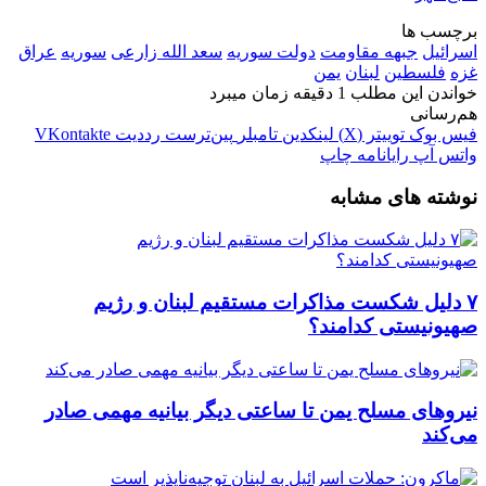
برچسب ها
اسرائیل
جبهه مقاومت
دولت سوریه
سعد الله زارعی
سوریه
عراق
غزه
فلسطین
لبنان
یمن
خواندن این مطلب 1 دقیقه زمان میبرد
هم‌رسانی
فیس بوک
توییتر (X)
لینکدین
‫تامبلر
‫پین‌ترست
‫رددیت
‫VKontakte
واتس آپ
رایانامه
چاپ
نوشته های مشابه
۷ دلیل شکست مذاکرات مستقیم لبنان و رژیم
صهیونیستی کدامند؟
نیروهای مسلح یمن تا ساعتی دیگر بیانیه مهمی صادر
می‌کند