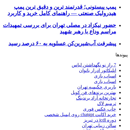
پمپ پیستونی؛ قدرتمند ترین و دقیق‌ ترین پمپ
هیدرولیک صنعتی — راهنمای کامل خرید و کاربرد
حضور نیکزاد در مصلی تهران برای بررسی تمهیدات
مراسم وداع با رهبر شهید
پیشرفت آب‌شیرین‌کن عسلویه به ۶۰ درصد رسید
پیوندها
7 راز نو نگهداشتن لباس
اپلیکاتور ادرار بانوان
اسباب بازی
اسباب بازی
باربری حکیمیه تهران
بهترین برندهای فن کویل
تجارتخانه آراد برندینگ
ترمیم لاک
چاپ عکس فوری
خرید اکانت chatgpt روی ایمیل شخصی
دوره icdl در تبریز
سالن زیبایی تهران