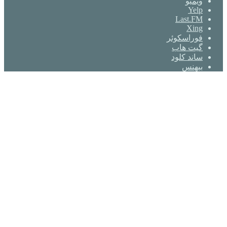
ویمیو
Yelp
Last.FM
Xing
فوراسکوئر
گیت ‌هاب
ساند کلود
بیهنس