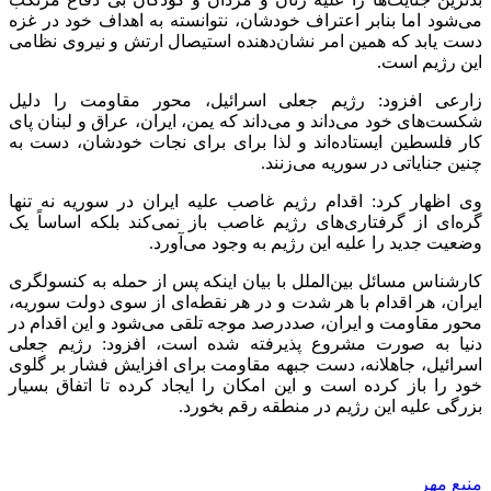
می‌شود اما بنابر اعتراف خودشان، نتوانسته به اهداف خود در غزه
دست یابد که همین امر نشان‌دهنده استیصال ارتش و نیروی نظامی
این رژیم است.
زارعی افزود: رژیم جعلی
اسرائیل
، محور مقاومت را دلیل
شکست‌های خود می‌داند و می‌داند که یمن، ایران، عراق و لبنان پای
کار فلسطین ایستاده‌اند و لذا برای برای نجات خودشان، دست به
چنین جنایاتی در سوریه می‌زنند.
وی اظهار کرد: اقدام رژیم غاصب علیه ایران در سوریه نه تنها
گره‌ای از گرفتاری‌های رژیم غاصب باز نمی‌کند بلکه اساساً یک
وضعیت جدید را علیه این رژیم به وجود می‌آورد.
کارشناس
مسائل
بین‌الملل با بیان اینکه پس از حمله به کنسولگری
ایران، هر اقدام با هر شدت و در هر نقطه‌ای از سوی دولت سوریه،
محور مقاومت و ایران، صددرصد موجه تلقی می‌شود و این اقدام در
دنیا به صورت مشروع پذیرفته شده است، افزود: رژیم جعلی
اسرائیل
، جاهلانه، دست جبهه مقاومت برای افزایش فشار بر گلوی
خود را باز کرده است و این امکان را ایجاد کرده تا اتفاق بسیار
بزرگی علیه این رژیم در منطقه رقم بخورد.
منبع مهر