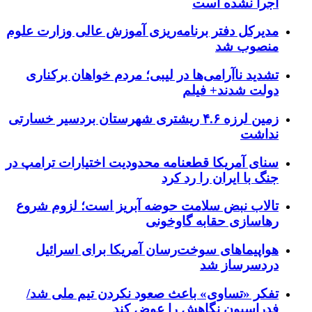
اجرا نشده است
مدیرکل دفتر برنامه‌ریزی آموزش عالی وزارت علوم
منصوب شد
تشدید ناآرامی‌ها در لیبی؛ مردم خواهان برکناری
دولت شدند+ فیلم
زمین لرزه ۴.۶ ریشتری شهرستان بردسیر خسارتی
نداشت
سنای آمریکا قطعنامه محدودیت اختیارات ترامپ در
جنگ با ایران را رد کرد
تالاب نبض سلامت حوضه آبریز است؛ لزوم شروع
رهاسازی حقابه گاوخونی
هواپیماهای سوخت‌رسان آمریکا برای اسرائیل
دردسرساز شد
تفکر «تساوی» باعث صعود نکردن تیم ملی شد/
فدراسیون نگاهش را عوض کند