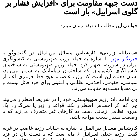
دست جبهه مقاومت برای «افزایش فشار بر
گلوی اسراییل» باز است
خواندن این مطلب 1 دقیقه زمان میبرد
«سعدالله زارعی» کارشناس
مسائل
بین‌الملل در گفت‌وگو با
خبرنگار مهر
، با اشاره به حمله رژیم صهیونیستی به کنسولگری
ایران در سوریه، اظهار کرد: حمله رژیم صهیونیستی به ساختمان
کنسولگری کشورمان که ساختمان دیپلماتیک به شمار می‌رود،
نشان دهنده این است که رژیم غاصب، هیچ خط قرمزی اعم از
سیاسی، حقوقی، اخلاقی، نظامی و امنیتی برای خود
قائل
نیست و
بی محابا دست به جنایات می‌زند.
وی ادامه داد: رژیم صهیونیستی، خود را در شرایط اضطرار می‌بیند
چرا که اگر احساس اضطرار نکند قواعد را زیر پا نمی‌گذارد. یک
نیروی نظامی زمانی دست به کارهای غیر متعارف می‌زند که با
وضعیت بسیار سخت مواجه باشد.
کارشناس
مسائل
بین‌الملل با اشاره به جنایات رژیم غاصب در غزه،
گفت: رژیم جعلی
اسرائیل
۶ ماه است که با دست باز، در غزه
بدترین جنایت‌ها را علیه زنان و مردان و کودکان بی دفاع مرتکب