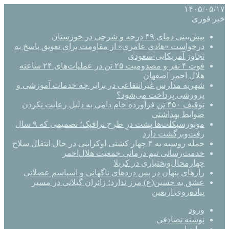
۱۴۰۵/۰۵/۱۷
خبر فوری
پیش‌بینی دمای ۴۹ درجه و شرجی در خوزستان
درخواست «هادی عامری» از مقاومت برای تعویق پاسخ به
تجاوز آمریکایی-سعودی
فوت ۴ نفر و مصدومیت ۲۵ تن در عملیات‌های ۲۴ ساعته
هلال احمر اصفهان
شهریه مدارس غیرانتفاعی در برابر چه خدمات آموزشی و
پرورشی پرداخت می‌شود؟
توقیف ۴۵۰ تن فرآورده خام دامی به دلیل رعایت نکردن
ضوابط بهداشتی
موتورسیکلت‌ها پشت درِ طرح ترافیک؛ تصمیمی که ۹ سال
رفت‌وبرگشت دارد
حمله روسیه به ۴ چهار کشتی اوکراینی در حال انتقال سلاح
خدمت‌رسانی تیم درمانی جمعیت هلال‌احمر
چهارمحال‌وبختیاری در کربلا
رازهای پنهان در پس دردهای ناگهانی و اسپاسم عضلانی
عشق به حسین(ع) مرز ندارد؛ زائران گیلانی در مسیر
پیاده‌روی اربعین
ورود
نوشته تصادفی