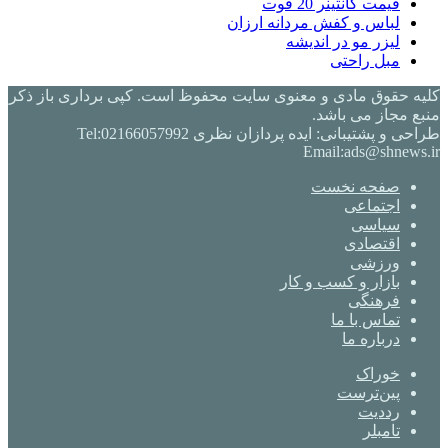
قیمت کانتینر 20 فوت
لباس و کفش مردانه ارزان
لیزر مو در اندیشه
مبل راحتی
کلیه حقوق مادی و معنوی سایت محفوظ است. کپی برداری باز ذکر
منبع مجاز می باشد.
طراحی و پشتیبانی: ایده پردازان نظری Tel:02166057992
Email:ads@shnews.ir
صفحه نخست
اجتماعی
سیاسی
اقتصادی
ورزشی
بازار و کسب و کار
فرهنگی
تماس با ما
درباره ما
خوراک
‫پین‌ترست
‫رددیت
‫تامبلر