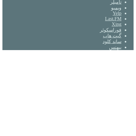
‫تامبلر
ویمیو
Yelp
Last.FM
Xing
فوراسکوئر
گیت ‌هاب
ساند کلود
بیهنس