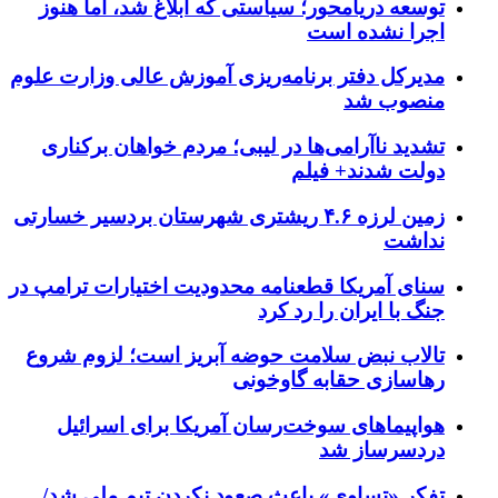
توسعه دریامحور؛ سیاستی که ابلاغ شد، اما هنوز
اجرا نشده است
مدیرکل دفتر برنامه‌ریزی آموزش عالی وزارت علوم
منصوب شد
تشدید ناآرامی‌ها در لیبی؛ مردم خواهان برکناری
دولت شدند+ فیلم
زمین لرزه ۴.۶ ریشتری شهرستان بردسیر خسارتی
نداشت
سنای آمریکا قطعنامه محدودیت اختیارات ترامپ در
جنگ با ایران را رد کرد
تالاب نبض سلامت حوضه آبریز است؛ لزوم شروع
رهاسازی حقابه گاوخونی
هواپیماهای سوخت‌رسان آمریکا برای اسرائیل
دردسرساز شد
تفکر «تساوی» باعث صعود نکردن تیم ملی شد/