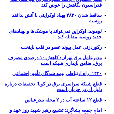
فدراسیون نگاهش را عوض کند
ساقط شدن ۴۸۳۰ پهپاد اوکراینی با آتش پدافند
روسیه
لوموند: اوکراین نمی‌تواند با موشک‌ها و پهپادهای
جدید روسیه مقابله کند
رکوردزنی عمل پیوند عضو در قلب پایتخت
مدیرعامل برق تهران: کاهش ۱۰ درصدی مصرف
برق، ضامن پایداری شبکه است
۱۴۲۰؛ راه ارتباطی بیمه شدگان تأمین‌اجتماعی
قطع شبکه سراسری برق در کوبا؛ تحقیقات درباره
دلیل آن در جریان است
قطع ۱۲ ساعته آب در ۲ محله بندرعباس
امام جمعه بشاگرد: تشییع رهبر شهید روز عهد و