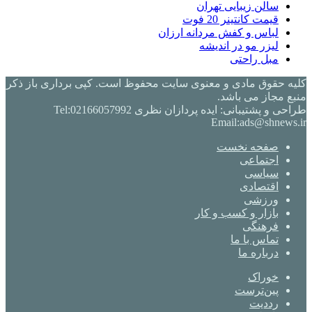
سالن زیبایی تهران
قیمت کانتینر 20 فوت
لباس و کفش مردانه ارزان
لیزر مو در اندیشه
مبل راحتی
کلیه حقوق مادی و معنوی سایت محفوظ است. کپی برداری باز ذکر
منبع مجاز می باشد.
طراحی و پشتیبانی: ایده پردازان نظری Tel:02166057992
Email:ads@shnews.ir
صفحه نخست
اجتماعی
سیاسی
اقتصادی
ورزشی
بازار و کسب و کار
فرهنگی
تماس با ما
درباره ما
خوراک
‫پین‌ترست
‫رددیت