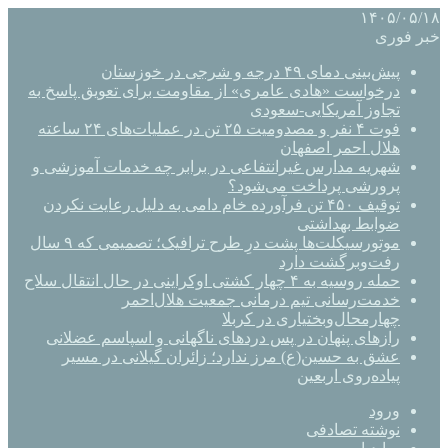
۱۴۰۵/۰۵/۱۸
خبر فوری
پیش‌بینی دمای ۴۹ درجه و شرجی در خوزستان
درخواست «هادی عامری» از مقاومت برای تعویق پاسخ به
تجاوز آمریکایی-سعودی
فوت ۴ نفر و مصدومیت ۲۵ تن در عملیات‌های ۲۴ ساعته
هلال احمر اصفهان
شهریه مدارس غیرانتفاعی در برابر چه خدمات آموزشی و
پرورشی پرداخت می‌شود؟
توقیف ۴۵۰ تن فرآورده خام دامی به دلیل رعایت نکردن
ضوابط بهداشتی
موتورسیکلت‌ها پشت درِ طرح ترافیک؛ تصمیمی که ۹ سال
رفت‌وبرگشت دارد
حمله روسیه به ۴ چهار کشتی اوکراینی در حال انتقال سلاح
خدمت‌رسانی تیم درمانی جمعیت هلال‌احمر
چهارمحال‌وبختیاری در کربلا
رازهای پنهان در پس دردهای ناگهانی و اسپاسم عضلانی
عشق به حسین(ع) مرز ندارد؛ زائران گیلانی در مسیر
پیاده‌روی اربعین
ورود
نوشته تصادفی