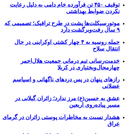
توقیف ۴۵۰ تن فرآورده خام دامی به دلیل رعایت
نکردن ضوابط بهداشتی
موتورسیکلت‌ها پشت درِ طرح ترافیک؛ تصمیمی که
۹ سال رفت‌وبرگشت دارد
حمله روسیه به ۴ چهار کشتی اوکراینی در حال
انتقال سلاح
خدمت‌رسانی تیم درمانی جمعیت هلال‌احمر
چهارمحال‌وبختیاری در کربلا
رازهای پنهان در پس دردهای ناگهانی و اسپاسم
عضلانی
عشق به حسین(ع) مرز ندارد؛ زائران گیلانی در
مسیر پیاده‌روی اربعین
هشدار نسبت به مخاطرات پوستی زائران در گرمای
عراق