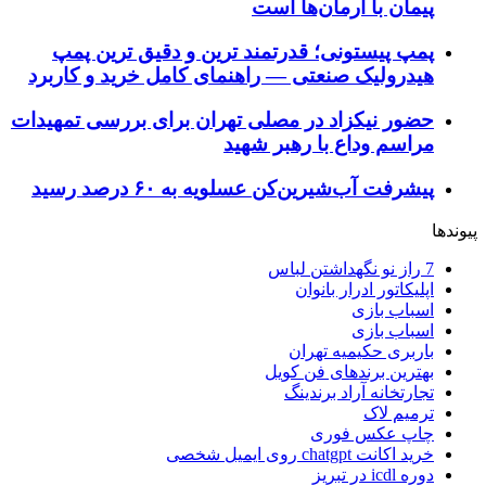
پیمان با آرمان‌ها است
پمپ پیستونی؛ قدرتمند ترین و دقیق‌ ترین پمپ
هیدرولیک صنعتی — راهنمای کامل خرید و کاربرد
حضور نیکزاد در مصلی تهران برای بررسی تمهیدات
مراسم وداع با رهبر شهید
پیشرفت آب‌شیرین‌کن عسلویه به ۶۰ درصد رسید
پیوندها
7 راز نو نگهداشتن لباس
اپلیکاتور ادرار بانوان
اسباب بازی
اسباب بازی
باربری حکیمیه تهران
بهترین برندهای فن کویل
تجارتخانه آراد برندینگ
ترمیم لاک
چاپ عکس فوری
خرید اکانت chatgpt روی ایمیل شخصی
دوره icdl در تبریز