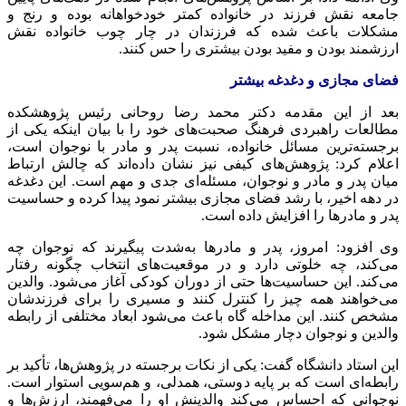
جامعه نقش فرزند در خانواده کمتر خودخواهانه بوده و رنج و
مشکلات باعث شده که فرزندان در
چار
چوب خانواده نقش
ارزشمند بودن و مفید بودن بیشتری را حس کنند.
فضای مجازی و دغدغه بیشتر
بعد از این مقدمه دکتر محمد رضا روحانی رئیس پژوهشکده
مطالعات راهبردی فرهنگ صحبت‌های خود را با بیان اینکه یکی از
برجسته‌ترین مسائل خانواده، نسبت پدر و مادر با نوجوان است،
اعلام کرد: پژوهش‌های کیفی نیز نشان داده‌اند که چالش ارتباط
میان پدر و مادر و نوجوان، مسئله‌ای جدی و مهم است. این دغدغه
در دهه اخیر، با رشد فضای مجازی بیشتر نمود پیدا کرده و حساسیت
پدر و مادرها را افزایش داده است.
وی افزود: امروز، پدر و مادرها به‌شدت پیگیرند که نوجوان چه
می‌کند، چه خلوتی دارد و در موقعیت‌های انتخاب چگونه رفتار
می‌کند. این حساسیت‌ها حتی از دوران کودکی آغاز می‌شود. والدین
می‌خواهند همه چیز را کنترل کنند و مسیری را برای فرزندشان
مشخص کنند. این مداخله گاه باعث می‌شود ابعاد مختلفی از رابطه
والدین و نوجوان دچار مشکل شود.
این استاد دانشگاه گفت: یکی از نکات برجسته در پژوهش‌ها، تأکید بر
رابطه‌ای است که بر پایه دوستی، همدلی، و هم‌سویی استوار است.
نوجوانی که احساس می‌کند والدینش او را می‌فهمند، ارزش‌ها و