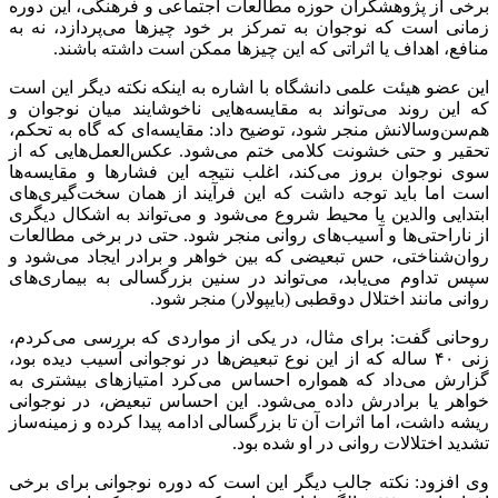
برخی از پژوهشگران حوزه مطالعات اجتماعی و فرهنگی، این دوره
زمانی است که نوجوان به تمرکز بر خود چیزها می‌پردازد، نه به
منافع، اهداف یا اثراتی که این چیزها ممکن است داشته باشند.
این عضو هیئت علمی دانشگاه با اشاره به اینکه نکته دیگر این است
که این روند می‌تواند به مقایسه‌هایی ناخوشایند میان نوجوان و
هم‌سن‌وسالانش منجر شود، توضیح داد: مقایسه‌ای که گاه به
تحکم
،
تحقیر و حتی خشونت کلامی ختم می‌شود. عکس‌العمل‌هایی که از
سوی نوجوان بروز می‌کند، اغلب نتیجه این فشارها و مقایسه‌ها
است اما باید توجه داشت که این فرآیند از همان سخت‌گیری‌های
ابتدایی والدین یا محیط شروع می‌شود و می‌تواند به اشکال دیگری
از ناراحتی‌ها و آسیب‌های روانی منجر شود. حتی در برخی مطالعات
روان‌شناختی، حس تبعیضی که بین خواهر و برادر ایجاد می‌شود و
سپس تداوم می‌یابد، می‌تواند در سنین بزرگسالی به بیماری‌های
روانی مانند اختلال دوقطبی (
بایپولار
) منجر شود.
روحانی گفت: برای مثال، در یکی از مواردی که بررسی می‌کردم،
زنی ۴۰ ساله که از این نوع تبعیض‌ها در نوجوانی آسیب دیده بود،
گزارش می‌داد که همواره احساس می‌کرد امتیازهای بیشتری به
خواهر یا برادرش داده می‌شود. این احساس تبعیض، در نوجوانی
ریشه داشت، اما اثرات آن تا بزرگسالی ادامه پیدا کرده و زمینه‌ساز
تشدید اختلالات روانی در او شده بود.
وی افزود: نکته جالب دیگر این است که دوره نوجوانی برای برخی