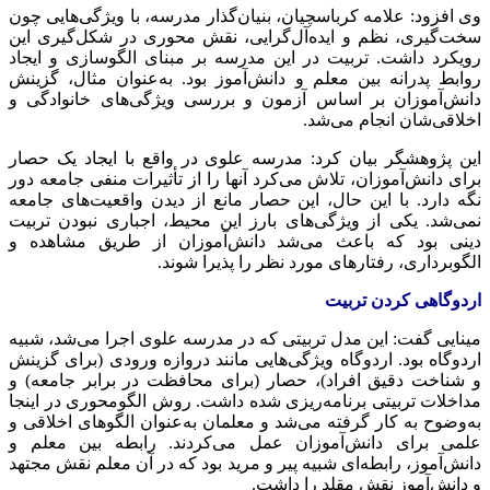
وی افزود: علامه کرباسچیان، بنیان‌گذار مدرسه، با ویژگی‌هایی چون
سخت‌گیری، نظم و ایده‌آل‌گرایی، نقش محوری در شکل‌گیری این
رویکرد داشت. تربیت در این مدرسه بر مبنای الگوسازی و ایجاد
روابط پدرانه بین معلم و دانش‌آموز بود. به‌عنوان مثال، گزینش
دانش‌آموزان بر اساس آزمون و بررسی ویژگی‌های خانوادگی و
اخلاقی‌شان انجام می‌شد.
این پژوهشگر بیان کرد: مدرسه علوی در واقع با ایجاد یک حصار
برای دانش‌آموزان، تلاش می‌کرد آنها را از تأثیرات منفی جامعه دور
نگه دارد. با این حال، این حصار مانع از دیدن واقعیت‌های جامعه
نمی‌شد. یکی از ویژگی‌های بارز این محیط، اجباری نبودن تربیت
دینی بود که باعث می‌شد دانش‌آموزان از طریق مشاهده و
الگوبرداری، رفتارهای مورد نظر را پذیرا شوند.
اردوگاهی کردن تربیت
مینایی گفت: این مدل تربیتی که در مدرسه علوی اجرا می‌شد، شبیه
اردوگاه بود. اردوگاه ویژگی‌هایی مانند دروازه ورودی (برای گزینش
و شناخت دقیق افراد)، حصار (برای محافظت در برابر جامعه) و
مداخلات تربیتی برنامه‌ریزی شده داشت. روش
الگومحوری
در اینجا
به‌وضوح به کار گرفته می‌شد و معلمان به‌عنوان الگوهای اخلاقی و
علمی برای دانش‌آموزان عمل می‌کردند. رابطه بین معلم و
دانش‌آموز، رابطه‌ای شبیه پیر و مرید بود که در آن معلم نقش مجتهد
و دانش‌آموز نقش مقلد را داشت.