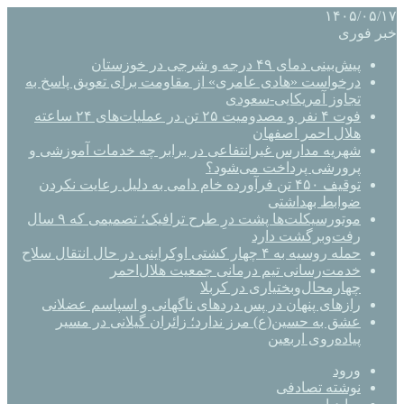
۱۴۰۵/۰۵/۱۷
خبر فوری
پیش‌بینی دمای ۴۹ درجه و شرجی در خوزستان
درخواست «هادی عامری» از مقاومت برای تعویق پاسخ به
تجاوز آمریکایی-سعودی
فوت ۴ نفر و مصدومیت ۲۵ تن در عملیات‌های ۲۴ ساعته
هلال احمر اصفهان
شهریه مدارس غیرانتفاعی در برابر چه خدمات آموزشی و
پرورشی پرداخت می‌شود؟
توقیف ۴۵۰ تن فرآورده خام دامی به دلیل رعایت نکردن
ضوابط بهداشتی
موتورسیکلت‌ها پشت درِ طرح ترافیک؛ تصمیمی که ۹ سال
رفت‌وبرگشت دارد
حمله روسیه به ۴ چهار کشتی اوکراینی در حال انتقال سلاح
خدمت‌رسانی تیم درمانی جمعیت هلال‌احمر
چهارمحال‌وبختیاری در کربلا
رازهای پنهان در پس دردهای ناگهانی و اسپاسم عضلانی
عشق به حسین(ع) مرز ندارد؛ زائران گیلانی در مسیر
پیاده‌روی اربعین
ورود
نوشته تصادفی