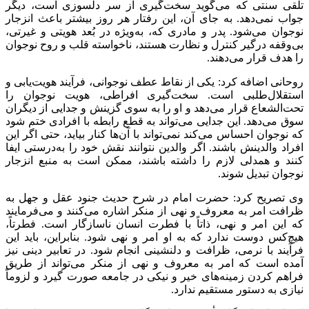
تلقی سنتی که می‌گوید سخت‌گیری از سر دلسوزی است، دیگر
جواب نمی‌دهد. به جای آن، این رفتار هر روز بیشتر باعث انزجار
نوجوان می‌شود. پدر و مادری که، به‌ویژه در بُعد هویتی و غیرتی،
بی‌وقفه درگیر کنترل و نظارت هستند، ناخواسته قلب و روح نوجوان
را هدف قرار می‌دهند.
روحانی اضافه کرد: یکی از نقاط عطف نوجوانی، فرآیند هویت‌یابی و
استقلال‌طلبی است. سخت‌گیری افراطی، هویت نوجوان را
تحت‌الشعاع قرار می‌دهد و او را به سوی گزینش و جدایی از دیگران
سوق می‌دهد. این جدایی می‌تواند به قطع رابطه با افرادی ختم شود
که نوجوان احساس می‌کند نمی‌تواند با آن‌ها کنار بیاید، حتی اگر این
افراد والدینش باشند. اگر والدین نتوانند نقش خود را به‌درستی ایفا
کنند و همدلی لازم را داشته باشند، ممکن است به منبع انزجار
نوجوان تبدیل شوند.
وی تصریح کرد: حضرت امام در شرح حدیث
جنود
عقل و جهل به
ظرافت امر به معروف و نهی از منکر اشاره می‌کنند و می‌فرمایند
که این امر و نهی، ذاتاً با فطرت انسان ناسازگار است. فطرتاً،
هیچ‌کس دوست ندارد که به او امر و نهی شود. بنابراین، باید این
فرآیند با نرمی، ظرافت و
دلنشینی
انجام شود. در تعابیر دینی نیز
آمده است که امر به معروف و نهی از منکر می‌تواند از طریق
فراهم کردن زمینه‌های خیر و نیکی در جامعه صورت گیرد و لزوماً
نیازی به دستور مستقیم ندارد.