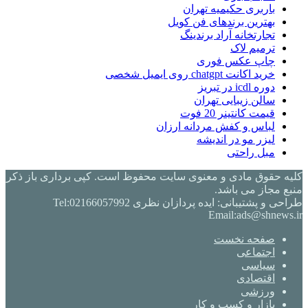
باربری حکیمیه تهران
بهترین برندهای فن کویل
تجارتخانه آراد برندینگ
ترمیم لاک
چاپ عکس فوری
خرید اکانت chatgpt روی ایمیل شخصی
دوره icdl در تبریز
سالن زیبایی تهران
قیمت کانتینر 20 فوت
لباس و کفش مردانه ارزان
لیزر مو در اندیشه
مبل راحتی
کلیه حقوق مادی و معنوی سایت محفوظ است. کپی برداری باز ذکر
منبع مجاز می باشد.
طراحی و پشتیبانی: ایده پردازان نظری Tel:02166057992
Email:ads@shnews.ir
صفحه نخست
اجتماعی
سیاسی
اقتصادی
ورزشی
بازار و کسب و کار