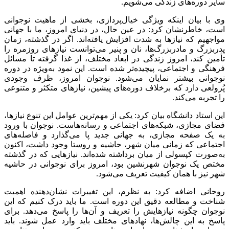
سایر دوره‌های زندگی می‌شویم.
وی با بیان اینکه ویژگی خیال‌پردازی، بخشی از ماهیت نوجوانی
است، خاطرنشان کرد: در عین حال، در دنیای امروز، ما با جهانی
مواجهیم که نیازها به شدت افزایش یافته‌اند. اگر در گذشته، زمان
پدربزرگ و مادربزرگ‌ها، نان و پنیر می‌توانست نیازهای روزمره را
تأمین کند، امروز زندگی در ابعاد مختلف، از غذا گرفته تا مسائل
فرهنگی و اجتماعی، پیچیده‌تر شده است. این نمود به‌ویژه در دوره
نوجوانی بیشتر نمایان می‌شود. نوجوان امروز، ظرف وجودی
پُرولعی
دارد که برخلاف دوره‌های پیشین، نیازهای متکثر و متنوعی
را تجربه می‌کند.
این استاد دانشگاه بیان کرد: یکی از مهم‌ترین عوامل این تنوع نیازها،
فضای مجازی، شبکه‌های اجتماعی و رسانه‌هاست. نوجوان با ورود
به یک صفحه مجازی، به جهانی جدید پا می‌گذارد و فاصله‌های
اجتماعی که زمانی میان شهر، حاشیه و روستا وجود داشت، اکنون
به‌صورت کپسولی از میان برداشته شده‌اند. نیازهایی که در گذشته
مختص یک نوجوان شهرنشین بود، امروز برای نوجوانی در حاشیه
شهر نیز با همان کیفیت تعریف می‌شود.
روحانی اضافه کرد: به نظرم، این تغییرات نشان‌دهنده اهمیت
شناخت و مطالعه دقیق این دوره است. ما باید درک کنیم که این
نوجوان چگونه نیازهایش را تعریف و آن‌ها را پاسخ می‌دهد. برای
پاسخ به این چالش‌ها، نهادهای مختلف باید وارد عمل شوند. باید