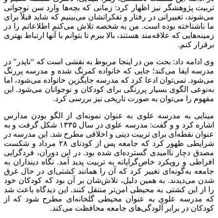
تربیت پژوهشگر نیز اظهار کرد: زمانی که بچه‌ها وارد سن نوجوانی
می‌شوند، تغییراتی در رفتار و تفکراتشان می‌بینیم که شاید قبلاً برای
ما ناشناخته بوده است. من به شخصه تلاش می‌کنم اطلاعاتم را در
زمینه‌هایی که علاقه‌مند هستند، بالا ببرم تا بتوانم با آنها ارتباط بهتری
برقرار کنم.
وی ادامه داد: بحث من در اینجا مربوط به نقشی است که “
ناپدر
” در
مدرسه ایفا می‌کند؛ جایی که خانواده کمرنگ شده و مدرسه پررنگ
می‌شود. نمی‌توان ادعا کرد که مدرسه جایگزین خانواده می‌شود، اما
به‌نوعی الگوی بسیار پررنگی برای کودکان و نوجوانان می‌شود. این
مفهوم را می‌توان به صورت تاریخی نیز بررسی کرد.
مینایی به مدرسه علوی به عنوان نمونه‌ای از الگو بودن مدارس
اشاره کرد و و گفت: مدرسه علوی در سال ۱۳۳۵ شکل گرفت و به
عنوان نقطه‌ای برای تربیت دینی و اخلاقی مطرح شد. این مدرسه در
شرایطی ظهور کرد که جامعه پس از کودتای ۲۸ مرداد و شکست
مصدق دچار ناامیدی گسترده‌ای شده بود. در این دوران، فردگرایی
افراطی و رویکرد
خاص‌گرایانه
به تربیت پدید آمد. نگاه
دینداران
به
جامعه به‌گونه‌ای تغییر کرد که آن را همانند کشتی‌ای در حال غرق
شدن می‌دیدند. به همین دلیل، تلاش‌شان بر آن بود که کودکان خود
را از این کشتی به محیطی امن‌تر منتقل کنند. این دیدگاه باعث شد
که مدرسه علوی به عنوان محیطی گلخانه‌ای مطرح شود که از
کودکان در برابر آلودگی‌های جامعه محافظت می‌کند.