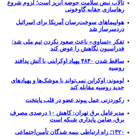
تالاب نبض سلامت حوضه آبریز است؛ لزوم شروع
رهاسازی حقابه گاوخونی
هواپیماهای سوخت‌رسان آمریکا برای اسرائیل
دردسرساز شد
تفکر «تساوی» باعث صعود نکردن تیم ملی شد/
فدراسیون نگاهش را عوض کند
ساقط شدن ۴۸۳۰ پهپاد اوکراینی با آتش پدافند
روسیه
لوموند: اوکراین نمی‌تواند با موشک‌ها و پهپادهای
جدید روسیه مقابله کند
رکوردزنی عمل پیوند عضو در قلب پایتخت
مدیرعامل برق تهران: کاهش ۱۰ درصدی مصرف
برق، ضامن پایداری شبکه است
۱۴۲۰؛ راه ارتباطی بیمه شدگان تأمین‌اجتماعی