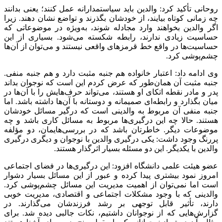
روحانی تأکید کرد: والدین باید
سیاستمدارانه
عمل کنند؛ یعنی بدانند
چه زمانی کوتاه بیایند، از خودشان بگذرند و تواضع نشان دهند. زیرا
اگر والدین بخواهند وارد مجادله شوند، به‌ویژه در موضوعاتی که
حساسیت زیادی ندارند، رابطه شکسته می‌شود. بسیاری از این
حساسیت‌ها در واقع خط قرمزهای واقعی نیستند و می‌توان از آن‌ها
چشم‌پوشی کرد.
وی ادامه داد: اعتبار خانواده هم جنبه مثبت دارد و هم جنبه منفی.
جنبه مثبت آن همان‌طور که عرض کردم این است که نوجوان بداند
پدر و مادر نقطه اتکای او هستند، می‌تواند حرف‌هایش را با آن‌ها در
میان بگذارد و رابطه‌ای صمیمانه و دوستانه با آن‌ها داشته باشد. اما
جنبه منفی آن مربوط به والدینی است که درگیر مسائل خودشان
هستند. حالا چه این درگیری‌ها مربوط به مسائل کاری باشد و چه
موضوعات دیگر. خاطرتان باشد که در بررسی‌هایمان، دو مؤلفه
پررنگ وجود داشت: یکی درگیری والدین با نوجوان و دیگری درگیری
والدین با یکدیگر. این دو مسئله بسیار اثرگذار هستند.
عضو هیئت علمی دانشگاه افزود: این درگیری‌ها در فضای اجتماعی
امروز نمود بیشتری پیدا کرده و عبور از این مسائل بسیار دشوار
است اما نمی‌توان از اهمیت مدیریت این مسائل چشم‌پوشی کرد.
والدینی که با وجود مشکلات اجتماعی و اقتصادی، مدیریت خوبی
دارند، تأثیر قابل توجهی بر رشد فرزندشان می‌گذارند. در
گزارش‌هایی که از نوجوانان داشتیم، نکات جالبی دیده شد. برای