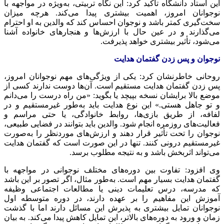
این استاد دانشگاه تأکید کرد: این نگاه تربیتی، به‌ویژه در مواجهه با
نوجوانان امروز، اهمیت بیشتری پیدا می‌کند. هرچه میزان
سخت‌گیری کمتر باشد و نوجوان احساس کند که والدین به او احترام
می‌گذارند و در عین حال با ارزش‌ها و هنجارهای خانواده آشنا
می‌شود، تأثیر بیشتری خواهد پذیرفت.
نوجوان و پس زدن گفتمان هدایت
روحانی خاطرنشان کرد: یکی از ویژگی‌های مهم نوجوانان امروز،
پس زدن گفتمان هدایت مستقیم است. آن‌ها دوست ندارند کسی از
موضع بالا برایشان نسخه بپیچد یا بگوید: «من راه درست را می‌دانم
و تو جاهل هستی.» این نوع هدایت باید به‌طور غیرمستقیم و در
لفافه، از طریق بازی‌ها، روابط خانوادگی، یا حتی مراسم و
فعالیت‌های روزمره انجام شود. والدین باید بتوانند در فضایی طبیعی،
نوجوان را تحت تأثیر قرار دهند و ارزش‌های موردنظر را به‌صورت
غیرمستقیم درونی کنند. تنها در این صورت است که گفتمان هدایت
می‌تواند اثربخش باشد و به نتیجه مطلوب برسد.
وی افزود: تفاوت بین دوره‌های مختلف نوجوانی در مواجهه با
گفتمان هدایت بسیار مهم است. به‌طور مثال، اگر تصور بر این باشد
که مدرسه، درس تعلیمات دینی یا مطالعات اجتماعی وظیفه
آموزش این مفاهیم را بر عهده دارند، در دوره متوسطه اول
نوجوانان تمایل بیشتری به پذیرش این مسائل دارند اما با گذشت
زمان و ورود به دوره‌های بالاتر، این تمایل کاهش پیدا می‌کند. به بیان