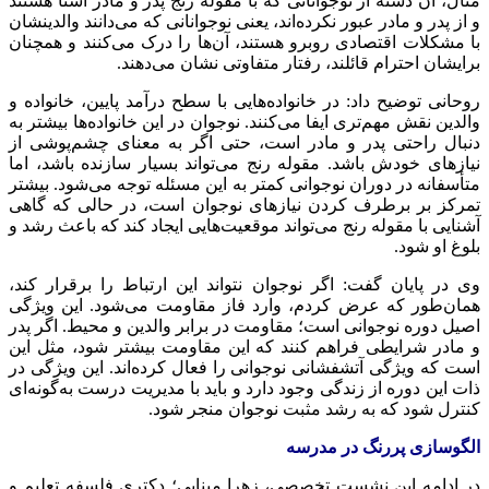
مثال، آن دسته از نوجوانانی که با مقوله رنج پدر و مادر آشنا هستند
و از پدر و مادر عبور نکرده‌اند، یعنی نوجوانانی که می‌دانند والدینشان
با مشکلات اقتصادی روبرو هستند، آن‌ها را درک می‌کنند و همچنان
برایشان احترام
قائلند
، رفتار متفاوتی نشان می‌دهند.
روحانی توضیح داد: در خانواده‌هایی با سطح درآمد پایین، خانواده و
والدین نقش مهم‌تری ایفا می‌کنند. نوجوان در این خانواده‌ها بیشتر به
دنبال راحتی پدر و مادر است، حتی اگر به معنای چشم‌پوشی از
نیازهای خودش باشد. مقوله رنج می‌تواند بسیار سازنده باشد، اما
متأسفانه در دوران نوجوانی کمتر به این مسئله توجه می‌شود. بیشتر
تمرکز بر برطرف کردن نیازهای نوجوان است، در حالی که گاهی
آشنایی با مقوله رنج می‌تواند موقعیت‌هایی ایجاد کند که باعث رشد و
بلوغ او شود.
وی در پایان گفت: اگر نوجوان نتواند این ارتباط را برقرار کند،
همان‌طور که عرض کردم، وارد فاز مقاومت می‌شود. این ویژگی
اصیل دوره نوجوانی است؛ مقاومت در برابر والدین و محیط. اگر پدر
و مادر شرایطی فراهم کنند که این مقاومت بیشتر شود، مثل این
است که ویژگی آتشفشانی نوجوانی را فعال کرده‌اند. این ویژگی در
ذات این دوره از زندگی وجود دارد و باید با مدیریت درست به‌گونه‌ای
کنترل شود که به رشد مثبت نوجوان منجر شود.
الگوسازی پررنگ در مدرسه
در ادامه این نشست تخصصی، زهرا مینایی؛ دکتری فلسفه تعلیم و