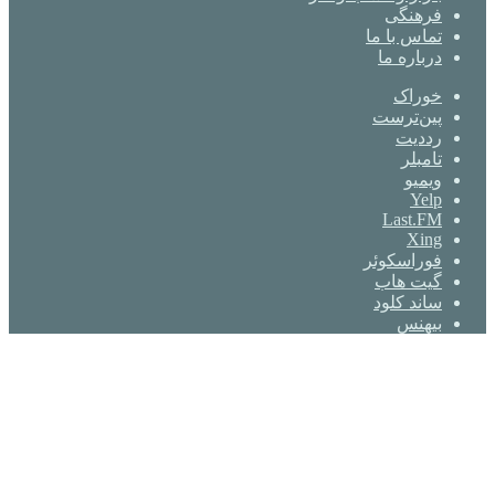
فرهنگی
تماس با ما
درباره ما
خوراک
‫پین‌ترست
‫رددیت
‫تامبلر
ویمیو
Yelp
Last.FM
Xing
فوراسکوئر
گیت ‌هاب
ساند کلود
بیهنس