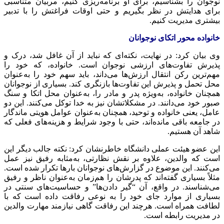
نوجوان را بشناسیم، برای او برنامه‌ریزی کنیم، مربیان متناسبی
برای هدایتش در نظر بگیریم و حتی اوقات فراغتش را با تدبیر
بیشتری مدیریت کنیم.
خانواده محور اتکای نوجوانان
وی بیان کرد: در نهایت، نکته‌ای که نباید از آن غافل شد، درک و
پذیرش تفاوت‌های ارزشی نوجوان است. خانواده، که خود را
مهم‌ترین رکن انتقال ارزش‌ها می‌داند، باید سهم خود را به‌عنوان
محل تحمل و پذیرش این تفاوت‌ها بازنگری کند. بسیاری از نوجوانان
همچنان خانواده، به‌ویژه پدر و مادر را، به‌عنوان محل اتکا و سنگ
صبور خود می‌دانند. در مشکلاتشان نیز به خدا توکل می‌کنند. این دو
عامل، یعنی خانواده و توحید، همچنان به‌عنوان عوامل هویتی ماندگار
در جامعه باقی مانده‌اند، حتی با وجود شرایط و هزینه‌های فعلی که
شاهد آن هستیم.
این عضو هیئت عملی دانشگاه خاطرنشان کرد: نکته جالب دیگر این
است که والدین، علاوه بر نقش نظارتی، به‌مثابه رفیق نیز عمل
می‌کنند. این موضوع در گزارش‌های نوجوانان بارها تکرار شده است.
مثلاً بسیاری گفته‌اند که پدرشان را هم‌زمان به‌عنوان ناظر و رفیق
می‌شناسند. در واقع، آن “گیر دادن‌ها” و حساسیت‌های سنتی در
بسیاری از موارد جای خود را به نوعی رفاقت داده است که با
لطافت همراه است. هرچند این رفاقت گاهی نیازمند مهارت والدین
در مدیریت رابطه است.