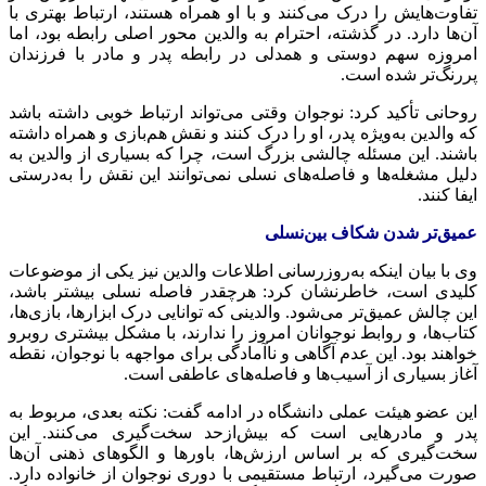
تفاوت‌هایش را درک می‌کنند و با او همراه هستند، ارتباط بهتری با
آن‌ها دارد. در گذشته، احترام به والدین محور اصلی رابطه بود، اما
امروزه سهم دوستی و همدلی در رابطه پدر و مادر با فرزندان
پررنگ‌تر شده است.
روحانی تأکید کرد: نوجوان وقتی می‌تواند ارتباط خوبی داشته باشد
که والدین به‌ویژه پدر، او را درک کنند و نقش هم‌بازی و همراه داشته
باشند. این مسئله چالشی بزرگ است، چرا که بسیاری از والدین به
دلیل مشغله‌ها و فاصله‌های نسلی نمی‌توانند این نقش را به‌درستی
ایفا کنند.
عمیق‌تر شدن شکاف بین‌نسلی
وی با بیان اینکه به‌روزرسانی اطلاعات والدین نیز یکی از موضوعات
کلیدی است، خاطرنشان کرد: هرچقدر فاصله نسلی بیشتر باشد،
این چالش عمیق‌تر می‌شود. والدینی که توانایی درک ابزارها، بازی‌ها،
کتاب‌ها، و روابط نوجوانان امروز را ندارند، با مشکل بیشتری روبرو
خواهند بود. این عدم آگاهی و
ناآمادگی
برای مواجهه با نوجوان، نقطه
آغاز بسیاری از آسیب‌ها و فاصله‌های عاطفی است.
این عضو هیئت عملی دانشگاه در ادامه گفت: نکته بعدی، مربوط به
پدر و مادرهایی است که بیش‌ازحد سخت‌گیری می‌کنند. این
سخت‌گیری که بر اساس ارزش‌ها، باورها و الگوهای ذهنی آن‌ها
صورت می‌گیرد، ارتباط مستقیمی با دوری نوجوان از خانواده دارد.