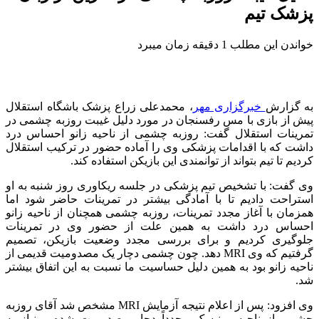
پزشک تیم
خواندن این مطلب 1 دقیقه زمان میبرد
به گزارش
خبرگزاری مهر
، محمدعلی
زراع
پزشک باشگاه استقلال
پیش از بازی با مس رفسنجان در مورد دلیل غیبت روزبه چشمی در
تمرینات استقلال گفت: روزبه چشمی از ناحیه زانو احساس درد
داشت که با اقدامات پزشکی وی را آماده حضور در ترکیب استقلال
کردیم تا تیم بتواند از توانمندی این بازیکن استفاده کند.
وی گفت: با تشخیص تیم پزشکی در جلسه ریکاوری روز شنبه به او
استراحت دادیم تا با آمادگی بیشتر در تمرینات حاضر شود اما
همزمان با آغاز مجدد تمرینات، روزبه چشمی همچنان از ناحیه زانو
احساس درد داشت به همین علت از حضور وی در تمرینات
جلوگیری کردیم و برای بررسی مجدد وضعیت بازیکن، تصمیم
گرفتیم که وی MRI دهد. چون چشمی دچار یک مصدومیت قدیمی از
ناحیه زانو بود
به همین دلیل
حساسیت ما نسبت به این اتفاق بیشتر
شد.
وی افزود: پس از اعلام نتیجه آزمایش MRI مشخص شد آقای روزبه
چشمی از ناحیه
مینیسک
مجدداً دچار مصدومیت شده و نیاز به