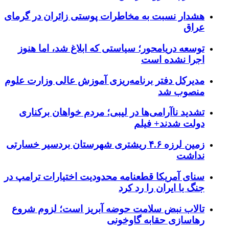
هشدار نسبت به مخاطرات پوستی زائران در گرمای
عراق
توسعه دریامحور؛ سیاستی که ابلاغ شد، اما هنوز
اجرا نشده است
مدیرکل دفتر برنامه‌ریزی آموزش عالی وزارت علوم
منصوب شد
تشدید ناآرامی‌ها در لیبی؛ مردم خواهان برکناری
دولت شدند+ فیلم
زمین لرزه ۴.۶ ریشتری شهرستان بردسیر خسارتی
نداشت
سنای آمریکا قطعنامه محدودیت اختیارات ترامپ در
جنگ با ایران را رد کرد
تالاب نبض سلامت حوضه آبریز است؛ لزوم شروع
رهاسازی حقابه گاوخونی