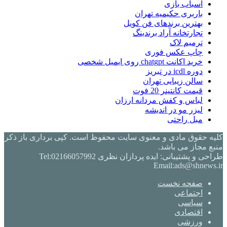
اسباب بازی
باربری حکیمیه تهران
بهترین برندهای فن کویل
تجارتخانه آراد برندینگ
ترمیم لاک
چاپ عکس فوری
خرید اکانت chatgpt روی ایمیل شخصی
دوره icdl در تبریز
سالن زیبایی تهران
قیمت کانتینر 20 فوت
لباس و کفش مردانه ارزان
لیزر مو در اندیشه
مبل راحتی
کلیه حقوق مادی و معنوی سایت محفوظ است. کپی برداری باز ذکر
منبع مجاز می باشد.
طراحی و پشتیبانی: ایده پردازان نظری Tel:02166057992
Email:ads@shnews.ir
صفحه نخست
اجتماعی
سیاسی
اقتصادی
ورزشی