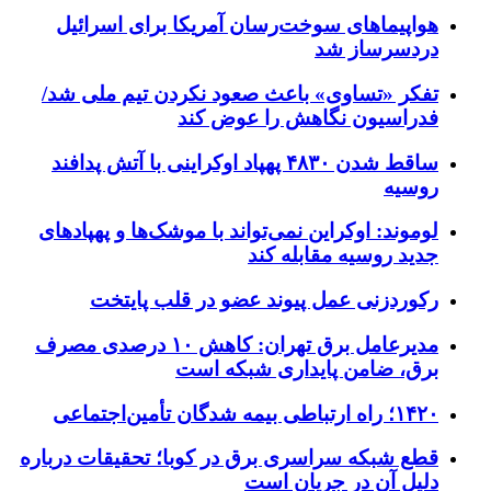
هواپیماهای سوخت‌رسان آمریکا برای اسرائیل
دردسرساز شد
تفکر «تساوی» باعث صعود نکردن تیم ملی شد/
فدراسیون نگاهش را عوض کند
ساقط شدن ۴۸۳۰ پهپاد اوکراینی با آتش پدافند
روسیه
لوموند: اوکراین نمی‌تواند با موشک‌ها و پهپادهای
جدید روسیه مقابله کند
رکوردزنی عمل پیوند عضو در قلب پایتخت
مدیرعامل برق تهران: کاهش ۱۰ درصدی مصرف
برق، ضامن پایداری شبکه است
۱۴۲۰؛ راه ارتباطی بیمه شدگان تأمین‌اجتماعی
قطع شبکه سراسری برق در کوبا؛ تحقیقات درباره
دلیل آن در جریان است