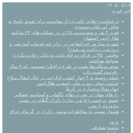
۱۴۰۵/۰۵/۱۷
خبر فوری
درخواست «هادی عامری» از مقاومت برای تعویق پاسخ به
تجاوز آمریکایی-سعودی
فوت ۴ نفر و مصدومیت ۲۵ تن در عملیات‌های ۲۴ ساعته
هلال احمر اصفهان
شهریه مدارس غیرانتفاعی در برابر چه خدمات آموزشی و
پرورشی پرداخت می‌شود؟
توقیف ۴۵۰ تن فرآورده خام دامی به دلیل رعایت نکردن
ضوابط بهداشتی
موتورسیکلت‌ها پشت درِ طرح ترافیک؛ تصمیمی که ۹ سال
رفت‌وبرگشت دارد
حمله روسیه به ۴ چهار کشتی اوکراینی در حال انتقال سلاح
خدمت‌رسانی تیم درمانی جمعیت هلال‌احمر
چهارمحال‌وبختیاری در کربلا
رازهای پنهان در پس دردهای ناگهانی و اسپاسم عضلانی
عشق به حسین(ع) مرز ندارد؛ زائران گیلانی در مسیر
پیاده‌روی اربعین
هشدار نسبت به مخاطرات پوستی زائران در گرمای عراق
ورود
نوشته تصادفی