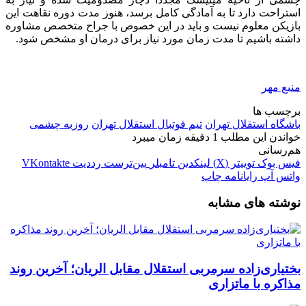
استراحت دارد تا به آمادگی کامل برسد، هنوز مدت دوره نقاهت این
بازیکن معلوم نیست و باید در این خصوص با جراح متخصص مشاوره
داشته باشیم تا مدت زمان مورد نیاز برای درمان او مشخص شود.
منبع مهر
برچسب ها
باشگاه استقلال تهران
تیم فوتبال استقلال تهران
روزبه چشمی
خواندن این مطلب 1 دقیقه زمان میبرد
هم‌رسانی
فیس بوک
توییتر (X)
لینکدین
‫تامبلر
‫پین‌ترست
‫رددیت
‫VKontakte
واتس آپ
رایانامه
چاپ
نوشته های مشابه
بختیاری‌زاده سرمربی استقلال مقابل الریان؛ آخرین روند
مذاکره با ماتزاری