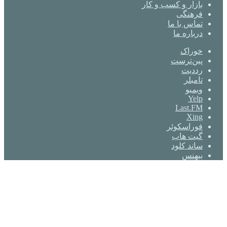
بازار و کسب و کار
فرهنگی
تماس با ما
درباره ما
خوراک
‫پین‌ترست
‫رددیت
‫تامبلر
ویمیو
Yelp
Last.FM
Xing
فوراسکوئر
گیت ‌هاب
ساند کلود
بیهنس