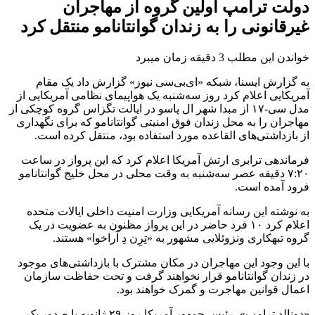
دولت ترامپ اولین گروه از مهاجران
غیرقانونی را به زندان گوانتانامو منتقل کرد
خواندن این مطلب 3 دقیقه زمان میبرد
به گزارش ایسنا، شبکه «ای‌بی‌سی نیوز» گزارش داد یک مقام
آمریکایی اعلام کرد روز سه‌شنبه یک هواپیمای نظامی آمریکایی از
مدل سی-۱۷ از مبدا شهر ال پاسو در ایالت تگزاس گروه کوچکی از
مهاجران را به محل زندان فوق امنیتی گوانتانامو که برای نگهداری
از بازداشتی‌های القاعده مورد استفاده بود، منتقل کرده است.
فرماندهی ترابری ارتش آمریکا اعلام کرد که این پرواز در ساعت
۷:۲۰ دقیقه عصر سه‌شنبه به وقت محلی در محل خلیج گوانتانامو
فرود آمده است.
به نوشته این رسانه آمریکایی وزارت امنیت داخلی ایالات متحده
اعلام کرد ۱۰ فرد حاضر در این پرواز مظنون به عضویت در یک
گروه تبهکاری ونزوئلایی مشهور به «تِرِن دِ آراخوا» هستند.
با این وجود این مهاجران در مکان مشترک با بازداشتی‌های موجود
در زندان گوانتانامو قرار نخواهند گرفت و تحت حفاظت سازمان
اعمال قوانین مهاجرت و گمرک خواهند بود.
«دونالد ترامپ»، رئیس جمهور آمریکا روز ۲۹ ژانویه با صدور یک