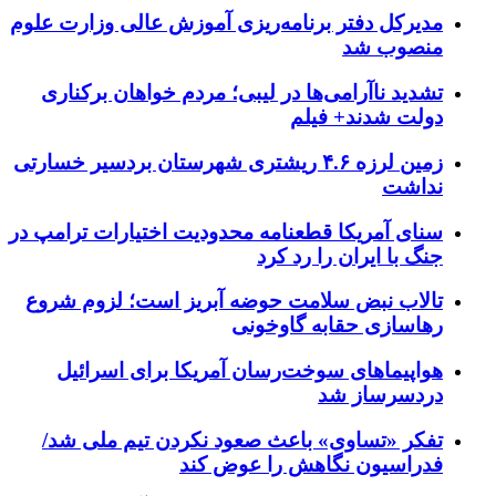
مدیرکل دفتر برنامه‌ریزی آموزش عالی وزارت علوم
منصوب شد
تشدید ناآرامی‌ها در لیبی؛ مردم خواهان برکناری
دولت شدند+ فیلم
زمین لرزه ۴.۶ ریشتری شهرستان بردسیر خسارتی
نداشت
سنای آمریکا قطعنامه محدودیت اختیارات ترامپ در
جنگ با ایران را رد کرد
تالاب نبض سلامت حوضه آبریز است؛ لزوم شروع
رهاسازی حقابه گاوخونی
هواپیماهای سوخت‌رسان آمریکا برای اسرائیل
دردسرساز شد
تفکر «تساوی» باعث صعود نکردن تیم ملی شد/
فدراسیون نگاهش را عوض کند