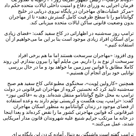
فرمان اجرایی به وزرای دفاع و امنیت داخلی ایالات متحده حکم داد
«مرکز عملیات‌های مهاجران در پایگاه نیروی دریایی در خلیج
گوانتانامو را تا سطح ظرفیت کامل گسترش دهند» تا از مهاجران
بدون وضعیت قانونی ساکن ایالات متحده میزبانی کند.
ترامپ روز سه‌شنبه در اظهاراتی در کاخ سفید گفت: «فضای زیادی
برای اسکان افراد زیادی موجود است بنا بر این ما می‌خواهیم از آن
استفاده کنیم.»
وی افزود: «مهاجران سرسخت هستند اما ما هم برخی افراد
سرسخت از نوع بد را داریم. من مایلم آنها را بیرون بیندازم. این روند
کاملا مطابق با قوانین سرزمین ما خواهد بود و ما در حال بررسی
توانایی خود برای انجام آن هستیم.»
همچنین «کارولین لِویت»، سخنگوی مطبوعاتی کاخ سفید هم صبح
سه‌شنبه تایید کرد که نخستین گروه از مهاجران غیرقانونی در دولت
ترامپ به محل خلیج گوانتانامو منتقل شده‌اند. وی به «فاکس نیوز»
گفت: «ترامپ، پیت هگست و کریستی نوئم دارند به وعده استفاده
از فضای موجود در زندان گوانتانامو به منظور اسکان مهاجران
غیرقانونی که قوانین مهاجرتی کشور ما را نقض کرده‌اند و بعدا اینجا
در خانه ما مرتکب جرایم شنیع علیه شهروندان قانون مدار آمریکایی
شدند، عمل می‌کنند.»
ترامپ گفته است واشنگتن به دنبال آماده کردن این پایگاه برای