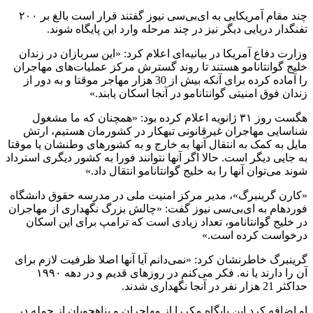
چند مقام آمریکایی به ای‌بی‌سی نیوز گفتند قرار است بالغ بر ۲۰۰
تفنگدار دریایی دیگر نیز در چند مرحله وارد این پایگاه شوند.
وزارت دفاع آمریکا در بیانیه‌ای اعلام کرد: «این سربازان در زندان
خلیج گوانتانامو هستند تا روند گسترش مرکز عملیات‌های مهاجران
را آماده کرده برای آنکه بیش از 30 هزار مهاجر موقتا و به دور از
زندان فوق امنیتی گوانتانامو در آنجا اسکان یابند.»
هگست روز ۳۱ ژانویه اعلام کرده بود: «همچنان که ما مشغول
شناسایی مهاجران غیرقانونی تبهکار در کشورمان هستیم، ارتش
مایل به کمک به انتقال آنها به خارج و به کشورهای وطنشان یا موقتا
به جایی دیگر است. حالا اگر آنها نتوانند فورا به کشور دیگری استرداد
شوند می‌توان آنها را به خلیج گوانتانامو انتقال داد.»
«کارن گرینبرگ»، مدیر مرکز امنیت ملی در مدرسه حقوق دانشگاه
فوردهام به ای‌بی‌سی نیوز گفت: «چالش بزرگ نگهداری از مهاجران
در خلیج گوانتانامو، تعداد زیادی است که ترامپ برای این اسکان
درخواست کرده است.»
گرینبرگ خاطرنشان کرد: «نمی‌دانم آیا آنها اصلا ظرفیت لازم برای
آن را دارند یا نه. فکر می‌کنم در روزهای قدیم و در دهه ۱۹۹۰
حداکثر 21 هزار نفر در آنجا نگهداری شدند.
او اضافه کرد این پایگاه مکررا از مهاجران و پناهجویان از جمله در