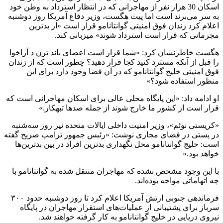
اسکان 30 هزار نفر از مهاجرانی که در انتظار استرداد به وطن خود
به سر می‌برند است اما پیت هگست، وزیر دفاع آمریکا روز دوشنبه
اعلام کرد زندان فوق امنیتی گوانتانامو قرار است «از بدترین
مجرمانی که قرار است استرداد شوند» میزبانی کند.
هگست خاطرنشان کرد: «شما قرار است اعضای باند ترن د آراخوا
را قبل از آنکه مسترد کنید کجا قرار دهید؟ چطور است که از زندان
فوق امنیتی خلیج گوانتانامو که در آن فضا وجود دارد برای این
منظور استفاده شود؟»
او ادامه داد: «این پایگاه محلی عالی برای اسکان مهاجرانی است که
قرار است از کشور ما خارج شوند از جمله صدها تبهکار.»
«کریستی نوئم»، وزیر امنیت داخلی ایالات متحده نیز روز سه‌شنبه
در پستی در فضای مجازی نوشت: «رئیس جمهور ترامپ صریح گفته
است: خلیج گوانتانامو محل نگهداری بدترین افراد در بین بدترین‌ها
خواهد بود.»
با این وجود مشخص نشده که مهاجران منتقل شده به گوانتانامو با
چه اتهاماتی مواجه بوده‌اند.
فرماندهی جنوبی ارتش آمریکا اعلام کرد تا روز دوشنبه حدود ۳۰۰
سرباز برای پشتیبانی از عملیات‌های استقرار مهاجران در پایگاه
نیروی دریایی در خلیج گوانتانامو به کار گرفته خواهند شد.