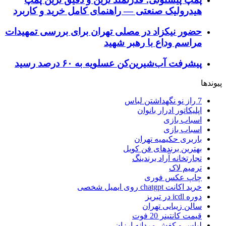
هیدرولیک صنعتی — راهنمای کامل خرید و کاربرد
حضور نیکزاد در مصلی تهران برای بررسی تمهیدات
مراسم وداع با رهبر شهید
پیشرفت آب‌شیرین‌کن عسلویه به ۶۰ درصد رسید
پیوندها
7 راز نو نگهداشتن لباس
اپلیکاتور ادرار بانوان
اسباب بازی
اسباب بازی
باربری حکیمیه تهران
بهترین برندهای فن کویل
تجارتخانه آراد برندینگ
ترمیم لاک
چاپ عکس فوری
خرید اکانت chatgpt روی ایمیل شخصی
دوره icdl در تبریز
سالن زیبایی تهران
قیمت کانتینر 20 فوت
لباس و کفش مردانه ارزان