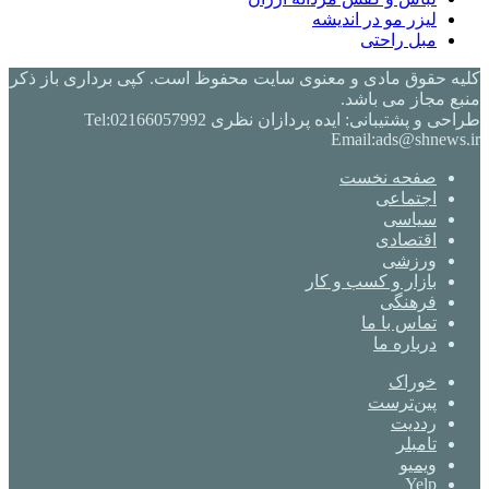
لیزر مو در اندیشه
مبل راحتی
کلیه حقوق مادی و معنوی سایت محفوظ است. کپی برداری باز ذکر
منبع مجاز می باشد.
طراحی و پشتیبانی: ایده پردازان نظری Tel:02166057992
Email:ads@shnews.ir
صفحه نخست
اجتماعی
سیاسی
اقتصادی
ورزشی
بازار و کسب و کار
فرهنگی
تماس با ما
درباره ما
خوراک
‫پین‌ترست
‫رددیت
‫تامبلر
ویمیو
Yelp