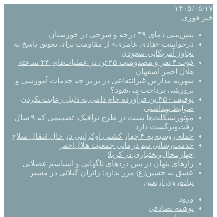
۱۴۰۵/۰۵/۱۷
خبر فوری
پیش‌بینی دمای ۴۹ درجه و شرجی در خوزستان
درخواست «هادی عامری» از مقاومت برای تعویق پاسخ به
تجاوز آمریکایی-سعودی
فوت ۴ نفر و مصدومیت ۲۵ تن در عملیات‌های ۲۴ ساعته
هلال احمر اصفهان
شهریه مدارس غیرانتفاعی در برابر چه خدمات آموزشی و
پرورشی پرداخت می‌شود؟
توقیف ۴۵۰ تن فرآورده خام دامی به دلیل رعایت نکردن
ضوابط بهداشتی
موتورسیکلت‌ها پشت درِ طرح ترافیک؛ تصمیمی که ۹ سال
رفت‌وبرگشت دارد
حمله روسیه به ۴ چهار کشتی اوکراینی در حال انتقال سلاح
خدمت‌رسانی تیم درمانی جمعیت هلال‌احمر
چهارمحال‌وبختیاری در کربلا
رازهای پنهان در پس دردهای ناگهانی و اسپاسم عضلانی
عشق به حسین(ع) مرز ندارد؛ زائران گیلانی در مسیر
پیاده‌روی اربعین
ورود
نوشته تصادفی