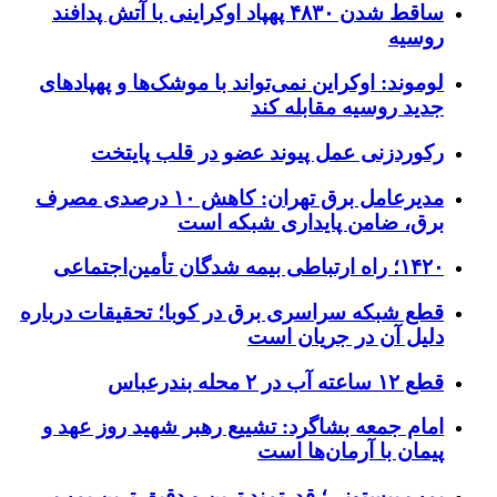
ساقط شدن ۴۸۳۰ پهپاد اوکراینی با آتش پدافند
روسیه
لوموند: اوکراین نمی‌تواند با موشک‌ها و پهپادهای
جدید روسیه مقابله کند
رکوردزنی عمل پیوند عضو در قلب پایتخت
مدیرعامل برق تهران: کاهش ۱۰ درصدی مصرف
برق، ضامن پایداری شبکه است
۱۴۲۰؛ راه ارتباطی بیمه شدگان تأمین‌اجتماعی
قطع شبکه سراسری برق در کوبا؛ تحقیقات درباره
دلیل آن در جریان است
قطع ۱۲ ساعته آب در ۲ محله بندرعباس
امام جمعه بشاگرد: تشییع رهبر شهید روز عهد و
پیمان با آرمان‌ها است
پمپ پیستونی؛ قدرتمند ترین و دقیق‌ ترین پمپ