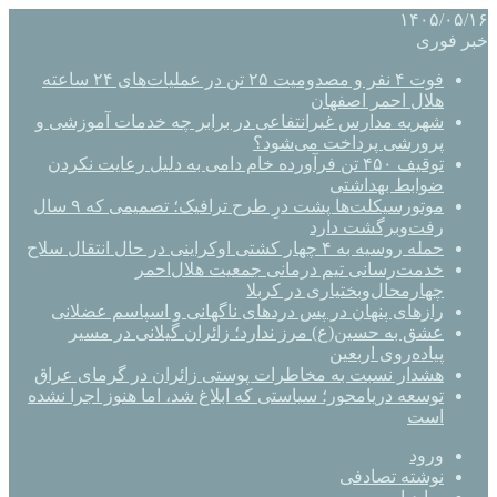
۱۴۰۵/۰۵/۱۶
خبر فوری
فوت ۴ نفر و مصدومیت ۲۵ تن در عملیات‌های ۲۴ ساعته
هلال احمر اصفهان
شهریه مدارس غیرانتفاعی در برابر چه خدمات آموزشی و
پرورشی پرداخت می‌شود؟
توقیف ۴۵۰ تن فرآورده خام دامی به دلیل رعایت نکردن
ضوابط بهداشتی
موتورسیکلت‌ها پشت درِ طرح ترافیک؛ تصمیمی که ۹ سال
رفت‌وبرگشت دارد
حمله روسیه به ۴ چهار کشتی اوکراینی در حال انتقال سلاح
خدمت‌رسانی تیم درمانی جمعیت هلال‌احمر
چهارمحال‌وبختیاری در کربلا
رازهای پنهان در پس دردهای ناگهانی و اسپاسم عضلانی
عشق به حسین(ع) مرز ندارد؛ زائران گیلانی در مسیر
پیاده‌روی اربعین
هشدار نسبت به مخاطرات پوستی زائران در گرمای عراق
توسعه دریامحور؛ سیاستی که ابلاغ شد، اما هنوز اجرا نشده
است
ورود
نوشته تصادفی