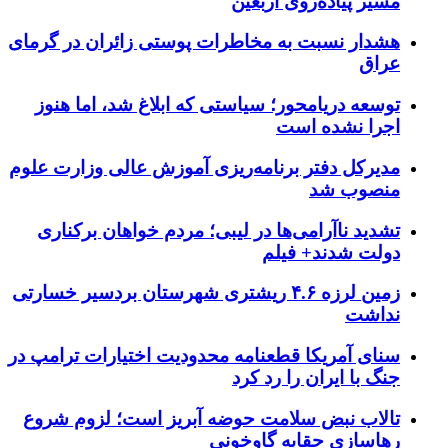
مسیر پیاده‌روی اربعین
هشدار نسبت به مخاطرات پوستی زائران در گرمای
عراق
توسعه دریامحور؛ سیاستی که ابلاغ شد، اما هنوز
اجرا نشده است
مدیرکل دفتر برنامه‌ریزی آموزش عالی وزارت علوم
منصوب شد
تشدید ناآرامی‌ها در لیبی؛ مردم خواهان برکناری
دولت شدند+ فیلم
زمین لرزه ۴.۶ ریشتری شهرستان بردسیر خسارتی
نداشت
سنای آمریکا قطعنامه محدودیت اختیارات ترامپ در
جنگ با ایران را رد کرد
تالاب نبض سلامت حوضه آبریز است؛ لزوم شروع
رهاسازی حقابه گاوخونی