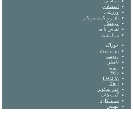
سیاسی
اقتصادی
ورزشی
بازار و کسب و کار
فرهنگی
تماس با ما
درباره ما
خوراک
‫پین‌ترست
‫رددیت
‫تامبلر
ویمیو
Yelp
Last.FM
Xing
فوراسکوئر
گیت ‌هاب
ساند کلود
بیهنس