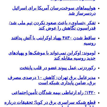
هواپیماهای سوخت‌رسان آمریکا برای اسرائیل
دردسرساز شد
تفکر «تساوی» باعث صعود نکردن تیم ملی شد/
فدراسیون نگاهش را عوض کند
ساقط شدن ۴۸۳۰ پهپاد اوکراینی با آتش پدافند
روسیه
لوموند: اوکراین نمی‌تواند با موشک‌ها و پهپادهای
جدید روسیه مقابله کند
رکوردزنی عمل پیوند عضو در قلب پایتخت
مدیرعامل برق تهران: کاهش ۱۰ درصدی مصرف
برق، ضامن پایداری شبکه است
۱۴۲۰؛ راه ارتباطی بیمه شدگان تأمین‌اجتماعی
قطع شبکه سراسری برق در کوبا؛ تحقیقات درباره