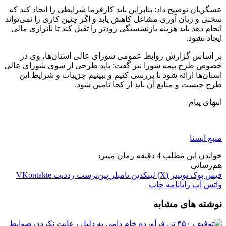
عسگریان توضیح داد: بنابراین باید کارفرما شرایطی را ایجاد کند که
سختی و زیان آوری مشاغل کاهش یابد و اگر چنین کاری را نمی‌تواند
انجام دهد باید هزینه بازنشستگی زودتر را تقبل کند تا ناترازی مالی
ایجاد نشود.
بر اساس گزارش روابط عمومی شورای عالی استان‌ها، وی در
خصوص طرح بیمه شورا نیز گفت: باید طرحی از سوی شورای عالی
استان‌ها ارائه شود تا بررسی کنیم و ببینیم جزییات و شرایط این
طرح چیست و منابع آن باید از کجا تامین شود.
انتهای پیام
منبع ایسنا
خواندن این مطلب 4 دقیقه زمان میبرد
هم‌رسانی
فیس بوک
توییتر (X)
لینکدین
‫تامبلر
‫پین‌ترست
‫رددیت
‫VKontakte
واتس آپ
رایانامه
چاپ
نوشته های مشابه