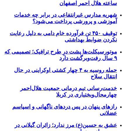
ساعته هلال احمر اصفهان
شهریه مدارس غیرانتفاعی در برابر چه خدمات
آموزشی و پرورشی پرداخت می‌شود؟
توقیف ۴۵۰ تن فرآورده خام دامی به دلیل رعایت
نکردن ضوابط بهداشتی
موتورسیکلت‌ها پشت درِ طرح ترافیک؛ تصمیمی که
۹ سال رفت‌وبرگشت دارد
حمله روسیه به ۴ چهار کشتی اوکراینی در حال
انتقال سلاح
خدمت‌رسانی تیم درمانی جمعیت هلال‌احمر
چهارمحال‌وبختیاری در کربلا
رازهای پنهان در پس دردهای ناگهانی و اسپاسم
عضلانی
عشق به حسین(ع) مرز ندارد؛ زائران گیلانی در