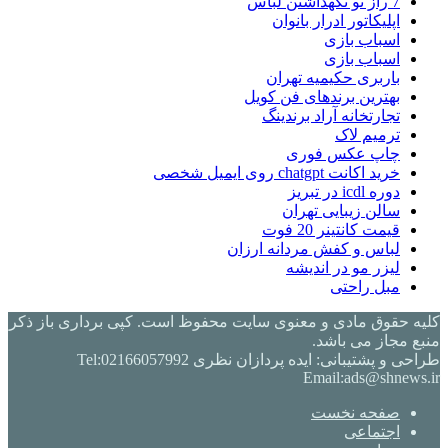
7 راز نو نگهداشتن لباس
اپلیکاتور ادرار بانوان
اسباب بازی
اسباب بازی
باربری حکیمیه تهران
بهترین برندهای فن کویل
تجارتخانه آراد برندینگ
ترمیم لاک
چاپ عکس فوری
خرید اکانت chatgpt روی ایمیل شخصی
دوره icdl در تبریز
سالن زیبایی تهران
قیمت کانتینر 20 فوت
لباس و کفش مردانه ارزان
لیزر مو در اندیشه
مبل راحتی
کلیه حقوق مادی و معنوی سایت محفوظ است. کپی برداری باز ذکر
منبع مجاز می باشد.
طراحی و پشتیبانی: ایده پردازان نظری Tel:02166057992
Email:ads@shnews.ir
صفحه نخست
اجتماعی