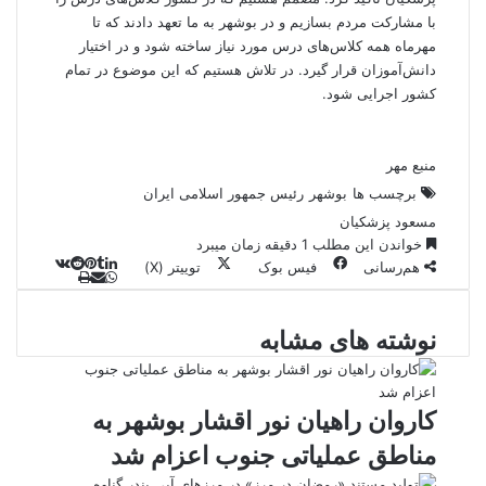
با مشارکت مردم بسازیم و در بوشهر به ما تعهد دادند که تا
مهرماه همه کلاس‌های درس مورد نیاز ساخته شود و در اختیار
دانش‌آموزان قرار گیرد. در تلاش هستیم که این موضوع در تمام
کشور اجرایی شود.
منبع مهر
برچسب ها
بوشهر
رئیس جمهور اسلامی ایران
مسعود پزشکیان
خواندن این مطلب 1 دقیقه زمان میبرد
هم‌رسانی
فیس بوک
توییتر (X)
ل
و
ر
چ
ی
ت
پ
ا
ا
ا
ر
V
ن
ا
ی
ت
ی
د
K
پ
نوشته های مشابه
ا
د
ک
م
o
ن‌
س
ب
ت
ی
آ
ن
د
n
ی
ل
ا
t
ر
پ
ت
ر
a
م
ن
س
کاروان راهیان نور اقشار بوشهر به
k
ه
ت
مناطق عملیاتی جنوب اعزام شد
t
e