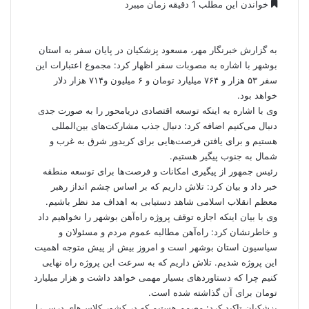
خواندن این مطلب 1 دقیقه زمان میبرد
به گزارش
خبرنگار مهر
، مسعود پزشکیان در پایان سفر به استان
بوشهر با اشاره به مصوبات سفر اظهار کرد: مجموع اعتبارات این
سفر ۵۳ هزار و ۷۶۴ میلیارد تومان و ۶ میلیون و۷۱۴ هزار دلار
خواهد بود.
وی با اشاره به اینکه توسعه اقتصادی
دریامحور
را به صورت جدی
دنبال می‌کنیم اضافه کرد: دنبال جذب مشارکت‌های بین‌المللی
هستیم و برای یافتن فرصت‌هایی برای کریدور شرق به غرب و
شمال به جنوب پیگیر هستیم.
رئیس جمهور از پیگیری امکانات و فرصت‌ها برای توسعه منطقه
خبر داد و بیان کرد: تلاش داریم که بر اساس چشم
انداز
رهبر
معظم انقلاب اسلامی شاهد دستیابی به اهداف مد نظر باشیم.
وی با بیان اینکه اجازه توقف پروژه راه‌آهن بوشهر را نخواهیم داد
و خاطرنشان کرد: راه‌آهن مطالبه عموم مردم و مسئولان و
سیاسیون استان بوشهر است و امروز بیش از پیش متوجه اهمیت
این پروژه شدیم. تلاش داریم که به سرعت این پروژه راه نهایی
کنیم چرا که دستاوردهای بسیار مهمی خواهد داشت و هزار میلیارد
تومان برای آن گذاشته شده است.
پزشکیان تاکید کرد: مصمم هستیم که در کشور کلاس‌های درس را