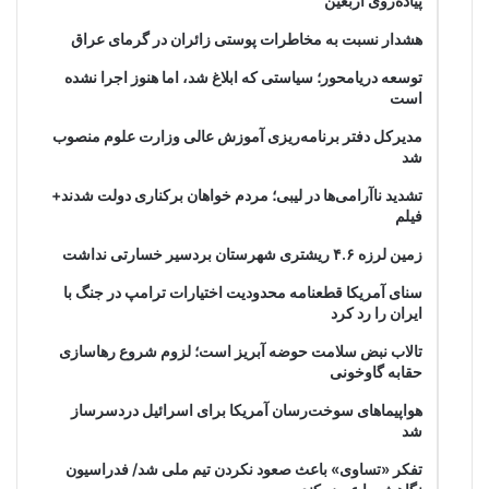
پیاده‌روی اربعین
هشدار نسبت به مخاطرات پوستی زائران در گرمای عراق
توسعه دریامحور؛ سیاستی که ابلاغ شد، اما هنوز اجرا نشده
است
مدیرکل دفتر برنامه‌ریزی آموزش عالی وزارت علوم منصوب
شد
تشدید ناآرامی‌ها در لیبی؛ مردم خواهان برکناری دولت شدند+
فیلم
زمین لرزه ۴.۶ ریشتری شهرستان بردسیر خسارتی نداشت
سنای آمریکا قطعنامه محدودیت اختیارات ترامپ در جنگ با
ایران را رد کرد
تالاب نبض سلامت حوضه آبریز است؛ لزوم شروع رهاسازی
حقابه گاوخونی
هواپیماهای سوخت‌رسان آمریکا برای اسرائیل دردسرساز
شد
تفکر «تساوی» باعث صعود نکردن تیم ملی شد/ فدراسیون