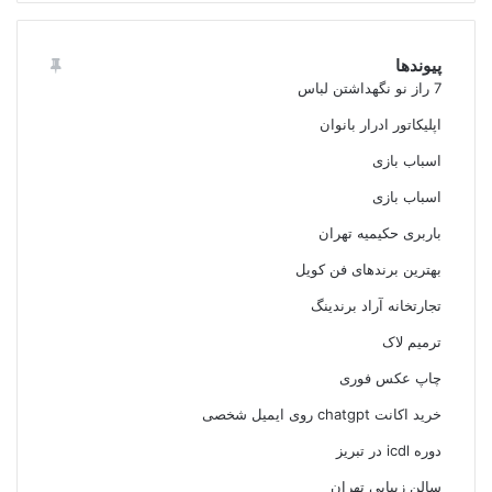
پیوندها
7 راز نو نگهداشتن لباس
اپلیکاتور ادرار بانوان
اسباب بازی
اسباب بازی
باربری حکیمیه تهران
بهترین برندهای فن کویل
تجارتخانه آراد برندینگ
ترمیم لاک
چاپ عکس فوری
خرید اکانت chatgpt روی ایمیل شخصی
دوره icdl در تبریز
سالن زیبایی تهران