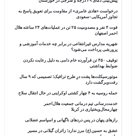
پیش‌بینی دمای ۴۹ درجه و شرجی در خوزستان
درخواست «هادی عامری» از مقاومت برای تعویق پاسخ به
تجاوز آمریکایی-سعودی
فوت ۴ نفر و مصدومیت ۲۵ تن در عملیات‌های ۲۴ ساعته هلال
احمر اصفهان
شهریه مدارس غیرانتفاعی در برابر چه خدمات آموزشی و
پرورشی پرداخت می‌شود؟
توقیف ۴۵۰ تن فرآورده خام دامی به دلیل رعایت نکردن
ضوابط بهداشتی
موتورسیکلت‌ها پشت درِ طرح ترافیک؛ تصمیمی که ۹ سال
رفت‌وبرگشت دارد
حمله روسیه به ۴ چهار کشتی اوکراینی در حال انتقال سلاح
خدمت‌رسانی تیم درمانی جمعیت هلال‌احمر
چهارمحال‌وبختیاری در کربلا
رازهای پنهان در پس دردهای ناگهانی و اسپاسم عضلانی
عشق به حسین(ع) مرز ندارد؛ زائران گیلانی در مسیر