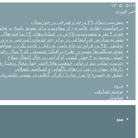
۱۴۰۵/۰۵/۱۷
خبر فوری
پیش‌بینی دمای ۴۹ درجه و شرجی در خوزستان
درخواست «هادی عامری» از مقاومت برای تعویق پاسخ به تجاو
فوت ۴ نفر و مصدومیت ۲۵ تن در عملیات‌های ۲۴ ساعته هلال احمر اصفهان
شهریه مدارس غیرانتفاعی در برابر چه خدمات آموزشی و پرو
توقیف ۴۵۰ تن فرآورده خام دامی به دلیل رعایت نکردن ضوابط بهداشتی
موتورسیکلت‌ها پشت درِ طرح ترافیک؛ تصمیمی که ۹ سال رفت‌وبرگشت دارد
حمله روسیه به ۴ چهار کشتی اوکراینی در حال انتقال سلاح
خدمت‌رسانی تیم درمانی جمعیت هلال‌احمر چهارمحال‌وبختیاری 
رازهای پنهان در پس دردهای ناگهانی و اسپاسم عضلانی
عشق به حسین(ع) مرز ندارد؛ زائران گیلانی در مسیر پیاده‌روی 
ورود
نوشته تصادفی
سایدبار
منو