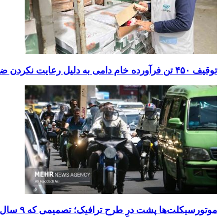
توقیف ۴۵۰ تن فرآورده خام دامی به دلیل رعایت نکردن ضوابط بهداشتی
موتورسیکلت‌ها پشت درِ طرح ترافیک؛ تصمیمی که ۹ سال رفت‌وبرگشت دارد