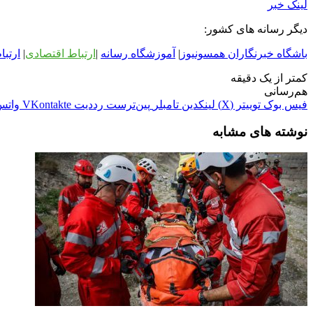
لینک خبر
دیگر رسانه های کشور:
باشگاه خبرنگاران همسونیوز
|
آموزشگاه رسانه
|
ارتباط اقتصادی
|
ارتبا
کمتر از یک دقیقه
هم‌رسانی
فیس بوک
توییتر (X)
لینکدین
‫تامبلر
‫پین‌ترست
‫رددیت
‫VKontakte
واتس
نوشته های مشابه