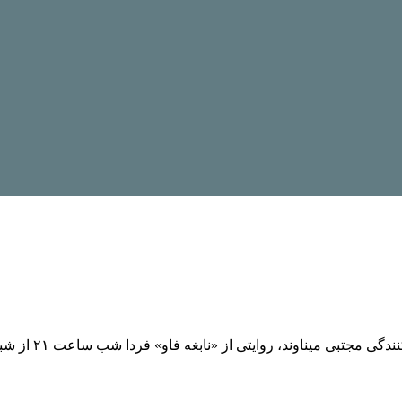
اوند، روایتی از «نابغه فاو» فردا شب ساعت ۲۱ از شبکه مستند پخش می‌شود.