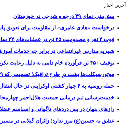
آخرین اخبار
پیش‌بینی دمای ۴۹ درجه و شرجی در خوزستان
درخواست «هادی عامری» از مقاومت برای تعویق پاس
فوت ۴ نفر و مصدومیت ۲۵ تن در عملیات‌های ۲۴ ساعته هلال احمر اصفهان
شهریه مدارس غیرانتفاعی در برابر چه خدمات آمو
توقیف ۴۵۰ تن فرآورده خام دامی به دلیل رعایت نکردن ضوابط بهداشتی
موتورسیکلت‌ها پشت درِ طرح ترافیک؛ تصمیمی که ۹ سال رفت‌وبرگشت دارد
حمله روسیه به ۴ چهار کشتی اوکراینی در حال انتقال سلاح
خدمت‌رسانی تیم درمانی جمعیت هلال‌احمر چهارمحال‌و
رازهای پنهان در پس دردهای ناگهانی و اسپاسم عضلا
عشق به حسین(ع) مرز ندارد؛ زائران گیلانی در مسیر پ