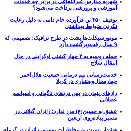
شهریه مدارس غیرانتفاعی در برابر چه خدمات
آموزشی و پرورشی پرداخت می‌شود؟
توقیف ۴۵۰ تن فرآورده خام دامی به دلیل رعایت
نکردن ضوابط بهداشتی
موتورسیکلت‌ها پشت درِ طرح ترافیک؛ تصمیمی که
۹ سال رفت‌وبرگشت دارد
حمله روسیه به ۴ چهار کشتی اوکراینی در حال
انتقال سلاح
خدمت‌رسانی تیم درمانی جمعیت هلال‌احمر
چهارمحال‌وبختیاری در کربلا
رازهای پنهان در پس دردهای ناگهانی و اسپاسم
عضلانی
عشق به حسین(ع) مرز ندارد؛ زائران گیلانی در
مسیر پیاده‌روی اربعین
هشدار نسبت به مخاطرات پوستی زائران در گرمای