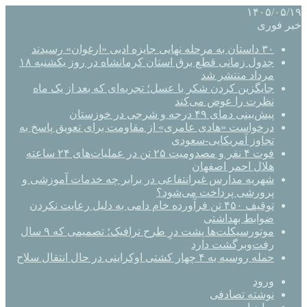
۱۴۰۵/۰۵/۱۹
خبر فوری
۳۰ داستان به مرحله نهایی جایزه ادبی «ارغوان» رسیدند
جدول زمانی قطع برق استان کرمانشاه در روز یکشنبه ۱۸
مرداد منتشر شد
جایگزین کردن شکر با عسل؛ تجربه‌ای که بعد از یک ماه
نظرت را عوض می‌کند
پیش‌بینی دمای ۴۹ درجه و شرجی در خوزستان
درخواست «هادی عامری» از مقاومت برای تعویق پاسخ به
تجاوز آمریکایی-سعودی
فوت ۴ نفر و مصدومیت ۲۵ تن در عملیات‌های ۲۴ ساعته
هلال احمر اصفهان
شهریه مدارس غیرانتفاعی در برابر چه خدمات آموزشی و
پرورشی پرداخت می‌شود؟
توقیف ۴۵۰ تن فرآورده خام دامی به دلیل رعایت نکردن
ضوابط بهداشتی
موتورسیکلت‌ها پشت درِ طرح ترافیک؛ تصمیمی که ۹ سال
رفت‌وبرگشت دارد
حمله روسیه به ۴ چهار کشتی اوکراینی در حال انتقال سلاح
ورود
نوشته تصادفی