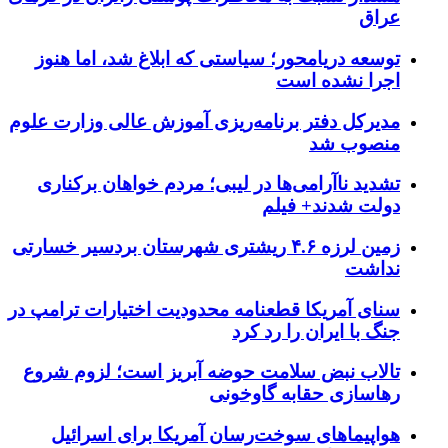
عراق
توسعه دریامحور؛ سیاستی که ابلاغ شد، اما هنوز
اجرا نشده است
مدیرکل دفتر برنامه‌ریزی آموزش عالی وزارت علوم
منصوب شد
تشدید ناآرامی‌ها در لیبی؛ مردم خواهان برکناری
دولت شدند+ فیلم
زمین لرزه ۴.۶ ریشتری شهرستان بردسیر خسارتی
نداشت
سنای آمریکا قطعنامه محدودیت اختیارات ترامپ در
جنگ با ایران را رد کرد
تالاب نبض سلامت حوضه آبریز است؛ لزوم شروع
رهاسازی حقابه گاوخونی
هواپیماهای سوخت‌رسان آمریکا برای اسرائیل