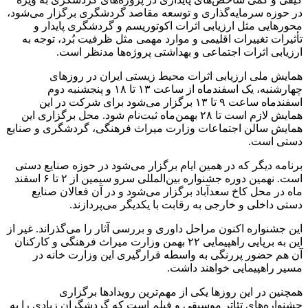
در حوزه سرمایه‌گذاری و توسعه مقاصد گردشگری برگزار می‌شود،
محورهایی مثل ارزیابی اثرات
اکوتوریسم
و گردشگری پایدار و
تأثیرات تغییرات اقلیمی و موارد مهمی مثل ظرفیت بُرد، توجه به
ارزیابی اثرات اجتماعی و بهداشتی پروژه‌ها مدنظر است.
همایش ملی ارزیابی اثرات محیط زیستی ایران در روزهای
چهارشنبه، یک اسفندماه از ساعت ۱۳ تا ۱۸ و پنجشنبه دوم
اسفندماه ساعت ۹ تا ۱۳ برگزار می‌شود برای شرکت در این
همایش لازم است تا ۲۸ بهمن‌ماه ثبت‌نام شود. محل برگزاری این
همایش سالن اجتماعات وزارت میراث فرهنگی، گردشگری و صنایع
دستی است.
برنامه دیگر که در همین ایام برگزار می‌شود در حوزه صنایع دستی
است. نهمین دوره جشنواره بین‌المللی سرو سیمین از ۲ تا ۶ اسفند
ماه در محل کاخ سعدآباد برگزار می‌شود و در آن فعالان صنایع
دستی داخلی و خارجی به رقابت با یکدیگر می‌پردازند.
این جشنواره اکنون مراحل داوری و بررسی آثار را می‌گذراند. غیر از
این به برپایی راهپیمایی ۲۲ بهمن وزارت میراث فرهنگی و کارکنان
آن هم حضور پررنگی به واسطه قرارگیری این وزارت خانه در
مسیر راهپیمایی خواهند داشت.
همچنین در این روزها یکی از مهم‌ترین رویدادها برگزاری
جشنواره‌های تئاتر موسیقی و فیلم است که گردشگران زیادی را به