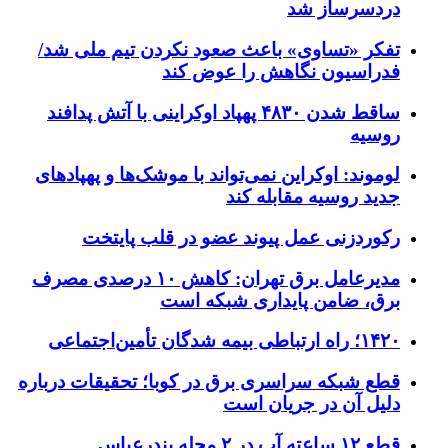
دردسرساز شد
تفکر «تساوی» باعث صعود نکردن تیم ملی شد/
فدراسیون نگاهش را عوض کند
ساقط شدن ۴۸۳۰ پهپاد اوکراینی با آتش پدافند
روسیه
لوموند: اوکراین نمی‌تواند با موشک‌ها و پهپادهای
جدید روسیه مقابله کند
رکوردزنی عمل پیوند عضو در قلب پایتخت
مدیرعامل برق تهران: کاهش ۱۰ درصدی مصرف
برق، ضامن پایداری شبکه است
۱۴۲۰؛ راه ارتباطی بیمه شدگان تأمین‌اجتماعی
قطع شبکه سراسری برق در کوبا؛ تحقیقات درباره
دلیل آن در جریان است
قطع ۱۲ ساعته آب در ۲ محله بندرعباس