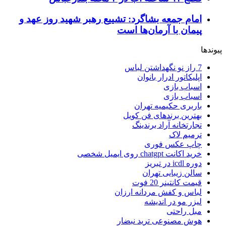
امام جمعه بشاگرد: تشییع رهبر شهید روز عهد و
پیمان با آرمان‌ها است
پیوندها
7 راز نو نگهداشتن لباس
اپلیکاتور ادرار بانوان
اسباب بازی
اسباب بازی
باربری حکیمیه تهران
بهترین برندهای فن کویل
تجارتخانه آراد برندینگ
ترمیم لاک
چاپ عکس فوری
خرید اکانت chatgpt روی ایمیل شخصی
دوره icdl در تبریز
سالن زیبایی تهران
قیمت کانتینر 20 فوت
لباس و کفش مردانه ارزان
لیزر مو در اندیشه
مبل راحتی
هوش مصنوعی ترید نبضار