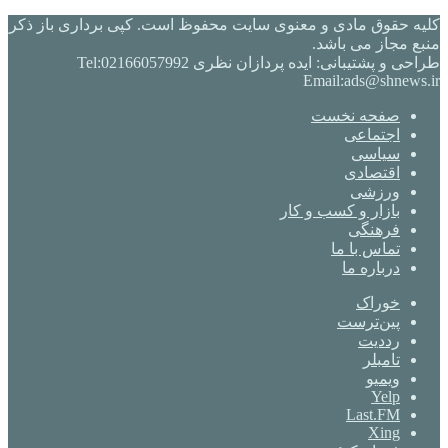
کلیه حقوق مادی و معنوی سایت محفوظ است. کپی برداری باز ذکر
منبع مجاز می باشد.
طراحی و پشتیبانی: ایده پردازان نظری Tel:02166057992
Email:ads@shnews.ir
صفحه نخست
اجتماعی
سیاسی
اقتصادی
ورزشی
بازار و کسب و کار
فرهنگی
تماس با ما
درباره ما
خوراک
‫پین‌ترست
‫رددیت
‫تامبلر
ویمیو
Yelp
Last.FM
Xing