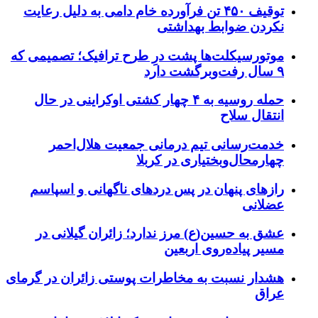
توقیف ۴۵۰ تن فرآورده خام دامی به دلیل رعایت
نکردن ضوابط بهداشتی
موتورسیکلت‌ها پشت درِ طرح ترافیک؛ تصمیمی که
۹ سال رفت‌وبرگشت دارد
حمله روسیه به ۴ چهار کشتی اوکراینی در حال
انتقال سلاح
خدمت‌رسانی تیم درمانی جمعیت هلال‌احمر
چهارمحال‌وبختیاری در کربلا
رازهای پنهان در پس دردهای ناگهانی و اسپاسم
عضلانی
عشق به حسین(ع) مرز ندارد؛ زائران گیلانی در
مسیر پیاده‌روی اربعین
هشدار نسبت به مخاطرات پوستی زائران در گرمای
عراق