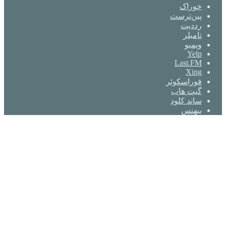
خوراک
‫پین‌ترست
‫رددیت
‫تامبلر
ویمیو
Yelp
Last.FM
Xing
فوراسکوئر
گیت ‌هاب
ساند کلود
بیهنس