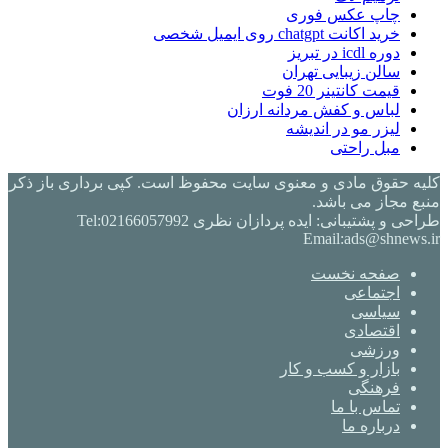
چاپ عکس فوری
خرید اکانت chatgpt روی ایمیل شخصی
دوره icdl در تبریز
سالن زیبایی تهران
قیمت کانتینر 20 فوت
لباس و کفش مردانه ارزان
لیزر مو در اندیشه
مبل راحتی
کلیه حقوق مادی و معنوی سایت محفوظ است. کپی برداری باز ذکر
منبع مجاز می باشد.
طراحی و پشتیبانی: ایده پردازان نظری Tel:02166057992
Email:ads@shnews.ir
صفحه نخست
اجتماعی
سیاسی
اقتصادی
ورزشی
بازار و کسب و کار
فرهنگی
تماس با ما
درباره ما