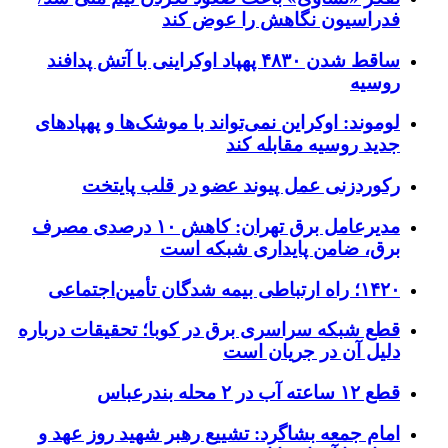
فدراسیون نگاهش را عوض کند
ساقط شدن ۴۸۳۰ پهپاد اوکراینی با آتش پدافند
روسیه
لوموند: اوکراین نمی‌تواند با موشک‌ها و پهپادهای
جدید روسیه مقابله کند
رکوردزنی عمل پیوند عضو در قلب پایتخت
مدیرعامل برق تهران: کاهش ۱۰ درصدی مصرف
برق، ضامن پایداری شبکه است
۱۴۲۰؛ راه ارتباطی بیمه شدگان تأمین‌اجتماعی
قطع شبکه سراسری برق در کوبا؛ تحقیقات درباره
دلیل آن در جریان است
قطع ۱۲ ساعته آب در ۲ محله بندرعباس
امام جمعه بشاگرد: تشییع رهبر شهید روز عهد و