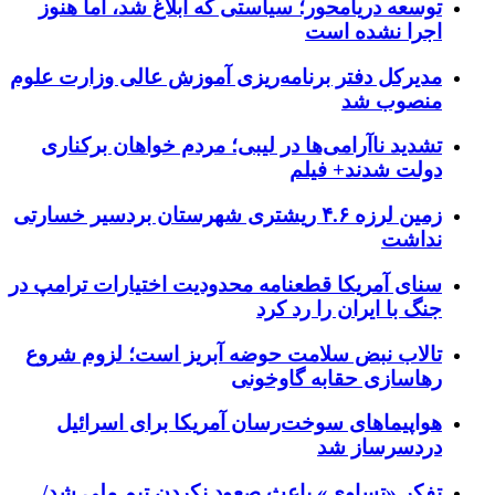
توسعه دریامحور؛ سیاستی که ابلاغ شد، اما هنوز
اجرا نشده است
مدیرکل دفتر برنامه‌ریزی آموزش عالی وزارت علوم
منصوب شد
تشدید ناآرامی‌ها در لیبی؛ مردم خواهان برکناری
دولت شدند+ فیلم
زمین لرزه ۴.۶ ریشتری شهرستان بردسیر خسارتی
نداشت
سنای آمریکا قطعنامه محدودیت اختیارات ترامپ در
جنگ با ایران را رد کرد
تالاب نبض سلامت حوضه آبریز است؛ لزوم شروع
رهاسازی حقابه گاوخونی
هواپیماهای سوخت‌رسان آمریکا برای اسرائیل
دردسرساز شد
تفکر «تساوی» باعث صعود نکردن تیم ملی شد/