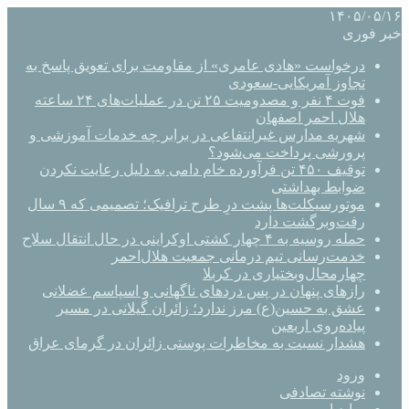
۱۴۰۵/۰۵/۱۶
خبر فوری
درخواست «هادی عامری» از مقاومت برای تعویق پاسخ به
تجاوز آمریکایی-سعودی
فوت ۴ نفر و مصدومیت ۲۵ تن در عملیات‌های ۲۴ ساعته
هلال احمر اصفهان
شهریه مدارس غیرانتفاعی در برابر چه خدمات آموزشی و
پرورشی پرداخت می‌شود؟
توقیف ۴۵۰ تن فرآورده خام دامی به دلیل رعایت نکردن
ضوابط بهداشتی
موتورسیکلت‌ها پشت درِ طرح ترافیک؛ تصمیمی که ۹ سال
رفت‌وبرگشت دارد
حمله روسیه به ۴ چهار کشتی اوکراینی در حال انتقال سلاح
خدمت‌رسانی تیم درمانی جمعیت هلال‌احمر
چهارمحال‌وبختیاری در کربلا
رازهای پنهان در پس دردهای ناگهانی و اسپاسم عضلانی
عشق به حسین(ع) مرز ندارد؛ زائران گیلانی در مسیر
پیاده‌روی اربعین
هشدار نسبت به مخاطرات پوستی زائران در گرمای عراق
ورود
نوشته تصادفی